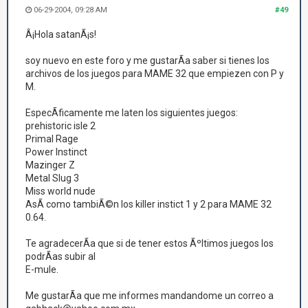
06-29-2004, 09:28 AM
#49
Â¡Hola satanÃ¡s!
soy nuevo en este foro y me gustarÃ­a saber si tienes los
archivos de los juegos para MAME 32 que empiezen con P y
M.
EspecÃ­ficamente me laten los siguientes juegos:
prehistoric isle 2
Primal Rage
Power Instinct
Mazinger Z
Metal Slug 3
Miss world nude
AsÃ­ como tambiÃ©n los killer instict 1 y 2 para MAME 32
0.64.
Te agradecerÃ­a que si de tener estos Ãºltimos juegos los
podrÃ­as subir al
E-mule.
Me gustarÃ­a que me informes mandandome un correo a