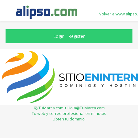
|
Volver a www.alipso
Login
-
Register
🚀 TuMarca.com + Hola@TuMarca.com
Tu web y correo profesional en minutos
Obten tu dominio!