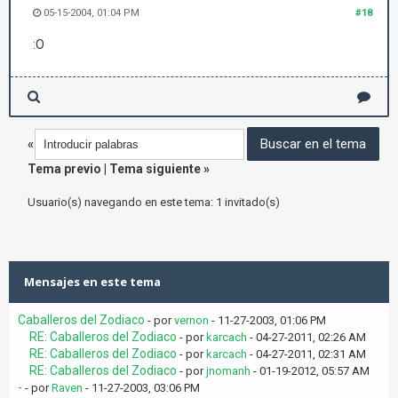
05-15-2004, 01:04 PM
#18
:O
«
Tema previo
|
Tema siguiente
»
Usuario(s) navegando en este tema: 1 invitado(s)
Mensajes en este tema
Caballeros del Zodiaco
- por
vernon
- 11-27-2003, 01:06 PM
RE: Caballeros del Zodiaco
- por
karcach
- 04-27-2011, 02:26 AM
RE: Caballeros del Zodiaco
- por
karcach
- 04-27-2011, 02:31 AM
RE: Caballeros del Zodiaco
- por
jnomanh
- 01-19-2012, 05:57 AM
-
- por
Raven
- 11-27-2003, 03:06 PM