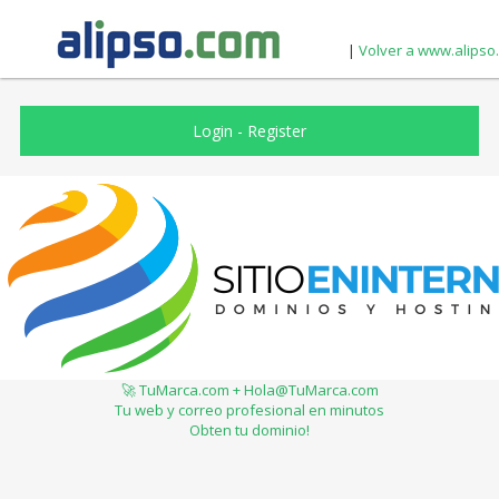
|
Volver a www.alipso
Login
-
Register
🚀 TuMarca.com + Hola@TuMarca.com
Tu web y correo profesional en minutos
Obten tu dominio!