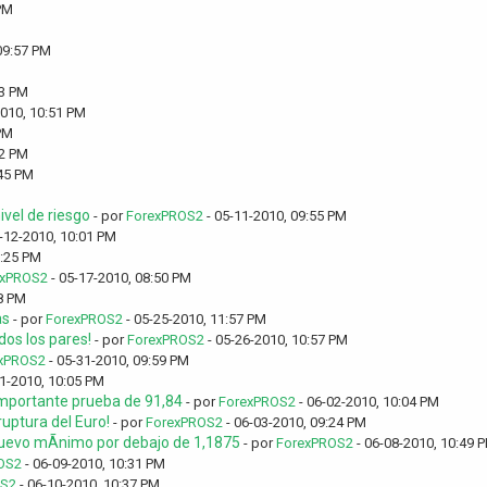
PM
09:57 PM
53 PM
2010, 10:51 PM
PM
32 PM
:45 PM
vel de riesgo
- por
ForexPROS2
- 05-11-2010, 09:55 PM
-12-2010, 10:01 PM
0:25 PM
exPROS2
- 05-17-2010, 08:50 PM
8 PM
as
- por
ForexPROS2
- 05-25-2010, 11:57 PM
os los pares!
- por
ForexPROS2
- 05-26-2010, 10:57 PM
xPROS2
- 05-31-2010, 09:59 PM
1-2010, 10:05 PM
 importante prueba de 91,84
- por
ForexPROS2
- 06-02-2010, 10:04 PM
uptura del Euro!
- por
ForexPROS2
- 06-03-2010, 09:24 PM
uevo mÃ­nimo por debajo de 1,1875
- por
ForexPROS2
- 06-08-2010, 10:49 
OS2
- 06-09-2010, 10:31 PM
OS2
- 06-10-2010, 10:37 PM