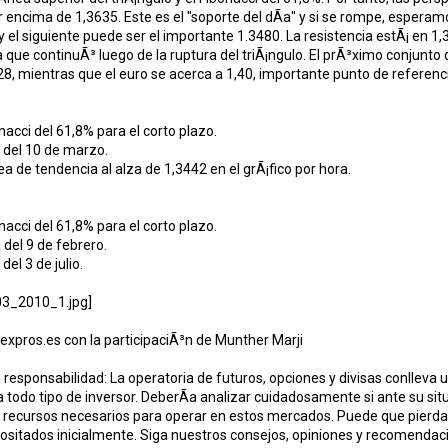
encima de 1,3635. Este es el "soporte del dÃ­a" y si se rompe, espera
y el siguiente puede ser el importante 1.3480. La resistencia estÃ¡ en 1,
a que continuÃ³ luego de la ruptura del triÃ¡ngulo. El prÃ³ximo conjunto 
8, mientras que el euro se acerca a 1,40, importante punto de referenc
nacci del 61,8% para el corto plazo.
 del 10 de marzo.
ea de tendencia al alza de 1,3442 en el grÃ¡fico por hora.
nacci del 61,8% para el corto plazo.
 del 9 de febrero.
del 3 de julio.
orexpros.es con la participaciÃ³n de Munther Marji
responsabilidad: La operatoria de futuros, opciones y divisas conlleva u
 todo tipo de inversor. DeberÃ­a analizar cuidadosamente si ante su situ
s recursos necesarios para operar en estos mercados. Puede que pierda 
ositados inicialmente. Siga nuestros consejos, opiniones y recomendaci