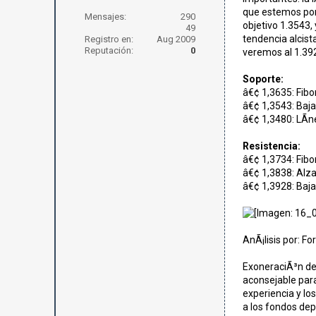
que estemos por 
Mensajes:
290
objetivo 1.3543, 
49
tendencia alcist
Registro en:
Aug 2009
Reputación:
0
veremos al 1.392
Soporte:
â€¢ 1,3635: Fibo
â€¢ 1,3543: Baja
â€¢ 1,3480: LÃ­n
Resistencia:
â€¢ 1,3734: Fibo
â€¢ 1,3838: Alza
â€¢ 1,3928: Baja 
AnÃ¡lisis por: F
ExoneraciÃ³n de 
aconsejable para
experiencia y lo
a los fondos dep