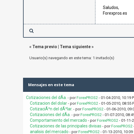
Saludos,
Forexpros.es
«
Tema previo
|
Tema siguiente
»
Usuario(s) navegando en este tema: 1 invitado(s)
Mensajes en este tema
Cotizaciones del dÃ­a.
- por
ForexPROS2
- 01-04-2010, 10:19 
Cotizacion del dolar
- por
ForexPROS2
- 01-05-2010, 08:55 
CotizaciÃ³n del dÃ³lar.
- por
ForexPROS2
- 01-06-2010, 09:
Cotizaciones del dÃ­a.
- por
ForexPROS2
- 01-07-2010, 08:4
Comportamiento del mercado
- por
ForexPROS2
- 01-11-
Cotizaciones de las principales divisas
- por
ForexPROS2
analisis del mercado
- por
ForexPROS2
- 01-13-2010, 10:09