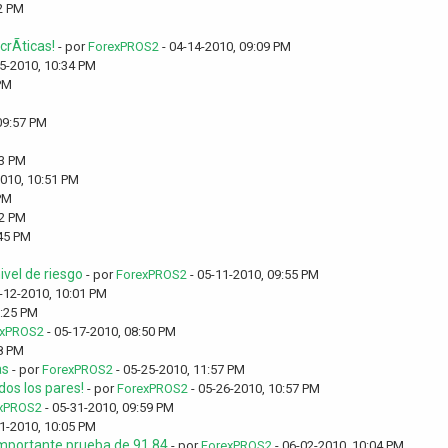
2 PM
rÃ­ticas!
- por
ForexPROS2
- 04-14-2010, 09:09 PM
5-2010, 10:34 PM
PM
09:57 PM
53 PM
2010, 10:51 PM
PM
32 PM
:45 PM
vel de riesgo
- por
ForexPROS2
- 05-11-2010, 09:55 PM
-12-2010, 10:01 PM
0:25 PM
exPROS2
- 05-17-2010, 08:50 PM
8 PM
as
- por
ForexPROS2
- 05-25-2010, 11:57 PM
os los pares!
- por
ForexPROS2
- 05-26-2010, 10:57 PM
xPROS2
- 05-31-2010, 09:59 PM
1-2010, 10:05 PM
 importante prueba de 91,84
- por
ForexPROS2
- 06-02-2010, 10:04 PM