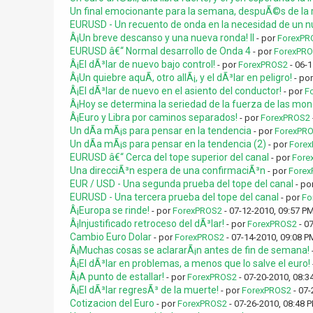
Un final emocionante para la semana, despuÃ©s de la r
EURUSD - Un recuento de onda en la necesidad de un n
Â¡Un breve descanso y una nueva ronda! II
- por
ForexPR
EURUSD â€“ Normal desarrollo de Onda 4
- por
ForexPR
Â¡El dÃ³lar de nuevo bajo control!
- por
ForexPROS2
- 06-1
Â¡Un quiebre aquÃ­, otro allÃ¡, y el dÃ³lar en peligro!
- po
Â¡El dÃ³lar de nuevo en el asiento del conductor!
- por
F
Â¡Hoy se determina la seriedad de la fuerza de las mo
Â¡Euro y Libra por caminos separados!
- por
ForexPROS2
Un dÃ­a mÃ¡s para pensar en la tendencia
- por
ForexPR
Un dÃ­a mÃ¡s para pensar en la tendencia (2)
- por
Fore
EURUSD â€“ Cerca del tope superior del canal
- por
Fore
Una direcciÃ³n espera de una confirmaciÃ³n
- por
Forex
EUR / USD - Una segunda prueba del tope del canal
- po
EURUSD - Una tercera prueba del tope del canal
- por
Fo
Â¡Europa se rinde!
- por
ForexPROS2
- 07-12-2010, 09:57 P
Â¡Injustificado retroceso del dÃ³lar!
- por
ForexPROS2
- 0
Cambio Euro Dolar
- por
ForexPROS2
- 07-14-2010, 09:08 P
Â¡Muchas cosas se aclararÃ¡n antes de fin de semana!
Â¡El dÃ³lar en problemas, a menos que lo salve el euro!
Â¡A punto de estallar!
- por
ForexPROS2
- 07-20-2010, 08:3
Â¡El dÃ³lar regresÃ³ de la muerte!
- por
ForexPROS2
- 07-
Cotizacion del Euro
- por
ForexPROS2
- 07-26-2010, 08:48 