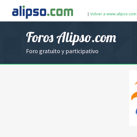
|
Volver a www.alipso.com
Foros Alipso.com
Foro gratuito y participativo