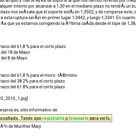
del amplio y fuerte Ã¡rea de soporte al que nos hemos referido por mÃ¡s
lquier intento por alcanzar a 1,30 en el mediano plazo no tendrÃ¡ un b
o plazo nos seÃ±ala que el soporte estÃ¡ en 1,3502, y de romperse este, 
ra esta ruptura serÃ¡n en primer lugar 1,3442, y luego 1,3341. En cuanto 
arÃ­a que ya estamos corrigiendo la Ãºltima caÃ­da desde el tope de 1,38,
nacci del 61,8 % para el corto plazo.
 del 18 de Mayo.
 del 8 de Mayo.
nacci del 61,8 % para el micro- tÃ©rmino.
nacci del 38.2% para el corto plazo.
nacci del 61.8% para el corto plazo.
rexpros.es, sitio informativo de
 ocultado. Tenés que
registrarte
o
loguearte
para verlo.
ciÃ³n de Munther Marji