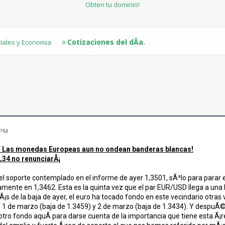
Obten tu dominio!
Cotizaciones del dÃ­a.
ciales y Economia
 PM
“ Las monedas Europeas aun no ondean banderas blancas!
,34 no renunciarÃ¡
el soporte contemplado en el informe de ayer 1,3501, sÃ³lo para parar e
mente en 1,3462. Esta es la quinta vez que el par EUR/USD llega a una 
s de la baja de ayer, el euro ha tocado fondo en este vecindario otras 
), 1 de marzo (baja de 1.3459) y 2 de marzo (baja de 1.3434). Y desp
 otro fondo aquÃ­ para darse cuenta de la importancia que tiene esta 