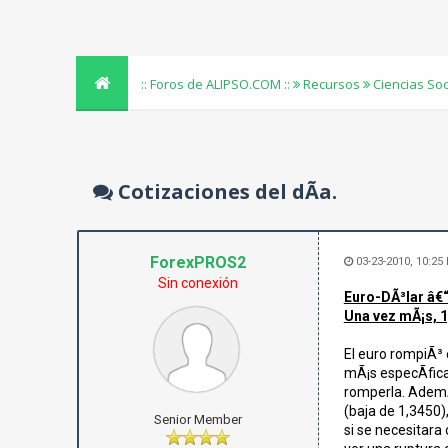
:: Foros de ALIPSO.COM ::
Recursos
Ciencias So
Cotizaciones del dÃ­a.
ForexPROS2
03-23-2010, 10:25
Sin conexión
Euro-DÃ³lar â€
Una vez mÃ¡s, 1
El euro rompiÃ³ 
mÃ¡s especÃ­fica
romperla. AdemÃ¡
(baja de 1,3450
Senior Member
si se necesitara