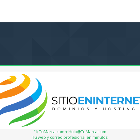
🚀 TuMarca.com + Hola@TuMarca.com
Tu web y correo profesional en minutos