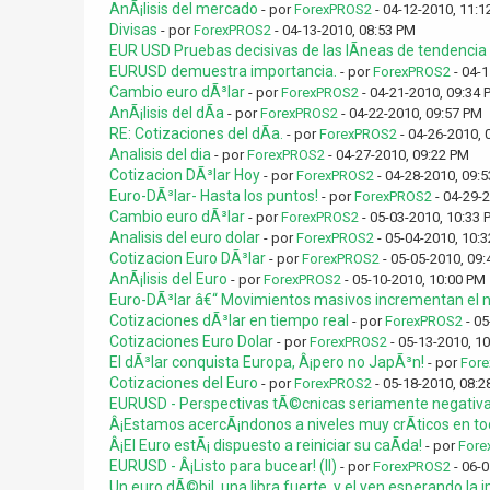
AnÃ¡lisis del mercado
- por
ForexPROS2
- 04-12-2010, 11:1
Divisas
- por
ForexPROS2
- 04-13-2010, 08:53 PM
EUR USD Pruebas decisivas de las lÃ­neas de tendencia c
EURUSD demuestra importancia.
- por
ForexPROS2
- 04-1
Cambio euro dÃ³lar
- por
ForexPROS2
- 04-21-2010, 09:34 
AnÃ¡lisis del dÃ­a
- por
ForexPROS2
- 04-22-2010, 09:57 PM
RE: Cotizaciones del dÃ­a.
- por
ForexPROS2
- 04-26-2010, 
Analisis del dia
- por
ForexPROS2
- 04-27-2010, 09:22 PM
Cotizacion DÃ³lar Hoy
- por
ForexPROS2
- 04-28-2010, 09:
Euro-DÃ³lar- Hasta los puntos!
- por
ForexPROS2
- 04-29-
Cambio euro dÃ³lar
- por
ForexPROS2
- 05-03-2010, 10:33 
Analisis del euro dolar
- por
ForexPROS2
- 05-04-2010, 10:
Cotizacion Euro DÃ³lar
- por
ForexPROS2
- 05-05-2010, 09
AnÃ¡lisis del Euro
- por
ForexPROS2
- 05-10-2010, 10:00 PM
Euro-DÃ³lar â€“ Movimientos masivos incrementan el ni
Cotizaciones dÃ³lar en tiempo real
- por
ForexPROS2
- 05
Cotizaciones Euro Dolar
- por
ForexPROS2
- 05-13-2010, 1
El dÃ³lar conquista Europa, Â¡pero no JapÃ³n!
- por
For
Cotizaciones del Euro
- por
ForexPROS2
- 05-18-2010, 08:2
EURUSD - Perspectivas tÃ©cnicas seriamente negativ
Â¡Estamos acercÃ¡ndonos a niveles muy crÃ­ticos en tod
Â¡El Euro estÃ¡ dispuesto a reiniciar su caÃ­da!
- por
Fore
EURUSD - Â¡Listo para bucear! (II)
- por
ForexPROS2
- 06-0
Un euro dÃ©bil, una libra fuerte, y el yen esperando la