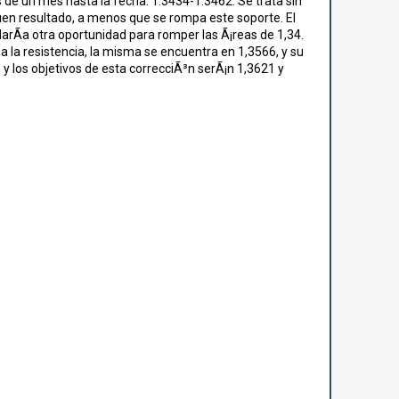
 de un mes hasta la fecha: 1.3434-1.3462. Se trata sin
uen resultado, a menos que se rompa este soporte. El
darÃ­a otra oportunidad para romper las Ã¡reas de 1,34.
a la resistencia, la misma se encuentra en 1,3566, y su
 y los objetivos de esta correcciÃ³n serÃ¡n 1,3621 y