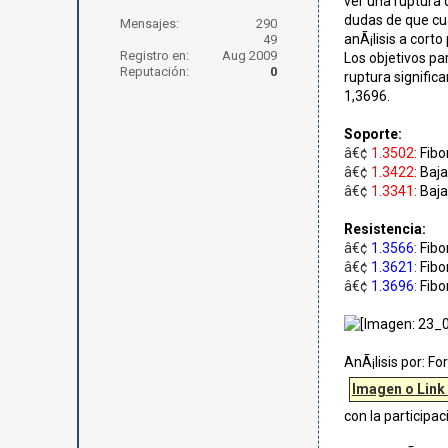
ver una ruptura 
dudas de que cua
Mensajes:
290
anÃ¡lisis a cort
49
Registro en:
Aug 2009
Los objetivos pa
Reputación:
0
ruptura signific
1,3696.
Soporte:
â€¢
1.3502
:
Fibo
â€¢
1.3422
:
Baja
â€¢
1.3341
:
Baja
Resistencia:
â€¢
1.3566
:
Fibo
â€¢
1.3621
:
Fibo
â€¢
1.3696
:
Fibo
AnÃ¡lisis por: Fo
Imagen o Link
con la participa