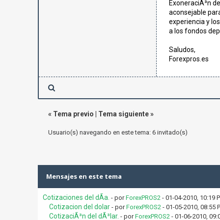
ExoneraciÃ³n de 
aconsejable para
experiencia y lo
a los fondos dep
Saludos,
Forexpros.es
«
Tema previo
|
Tema siguiente
»
Usuario(s) navegando en este tema: 6 invitado(s)
Mensajes en este tema
Cotizaciones del dÃ­a.
- por
ForexPROS2
- 01-04-2010, 10:19 
Cotizacion del dolar
- por
ForexPROS2
- 01-05-2010, 08:55 
CotizaciÃ³n del dÃ³lar.
- por
ForexPROS2
- 01-06-2010, 09: