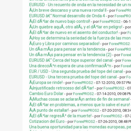
EURUSD - Un recuento de onda en la necesidad de un n
Â¡Un breve descanso y una nueva ronda! II
- por
ForexPR
EURUSD â€“ Normal desarrollo de Onda 4
- por
ForexPR
Â¡El dÃ³lar de nuevo bajo control!
- por
ForexPROS2
- 06-1
Â¡Un quiebre aquÃ­, otro allÃ¡, y el dÃ³lar en peligro!
- po
Â¡El dÃ³lar de nuevo en el asiento del conductor!
- por
F
Â¡Hoy se determina la seriedad de la fuerza de las mo
Â¡Euro y Libra por caminos separados!
- por
ForexPROS2
Un dÃ­a mÃ¡s para pensar en la tendencia
- por
ForexPR
Un dÃ­a mÃ¡s para pensar en la tendencia (2)
- por
Fore
EURUSD â€“ Cerca del tope superior del canal
- por
Fore
Una direcciÃ³n espera de una confirmaciÃ³n
- por
Forex
EUR / USD - Una segunda prueba del tope del canal
- po
EURUSD - Una tercera prueba del tope del canal
- por
Fo
Â¡Europa se rinde!
- por
ForexPROS2
- 07-12-2010, 09:57 P
Â¡Injustificado retroceso del dÃ³lar!
- por
ForexPROS2
- 0
Cambio Euro Dolar
- por
ForexPROS2
- 07-14-2010, 09:08 P
Â¡Muchas cosas se aclararÃ¡n antes de fin de semana!
Â¡El dÃ³lar en problemas, a menos que lo salve el euro!
Â¡A punto de estallar!
- por
ForexPROS2
- 07-20-2010, 08:3
Â¡El dÃ³lar regresÃ³ de la muerte!
- por
ForexPROS2
- 07-
Cotizacion del Euro
- por
ForexPROS2
- 07-26-2010, 08:48 
Una buena oportunidad para las monedas europeas, pero