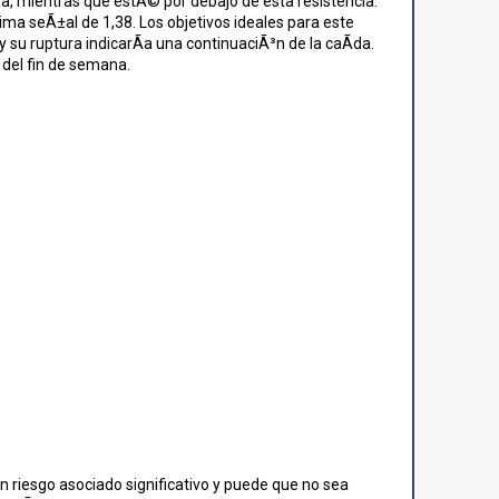
 mientras que estÃ© por debajo de esta resistencia.
ima seÃ±al de 1,38. Los objetivos ideales para este
y su ruptura indicarÃ­a una continuaciÃ³n de la caÃ­da.
del fin de semana.
n riesgo asociado significativo y puede que no sea