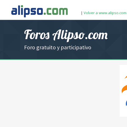
|
Volver a www.alipso.com
Foros Alipso.com
Foro gratuito y participativo