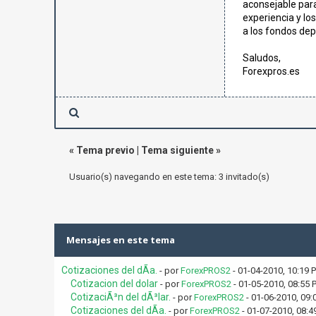
aconsejable para
experiencia y lo
a los fondos dep
Saludos,
Forexpros.es
«
Tema previo
|
Tema siguiente
»
Usuario(s) navegando en este tema: 3 invitado(s)
Mensajes en este tema
Cotizaciones del dÃ­a.
- por
ForexPROS2
- 01-04-2010, 10:19 
Cotizacion del dolar
- por
ForexPROS2
- 01-05-2010, 08:55 
CotizaciÃ³n del dÃ³lar.
- por
ForexPROS2
- 01-06-2010, 09:
Cotizaciones del dÃ­a.
- por
ForexPROS2
- 01-07-2010, 08:4