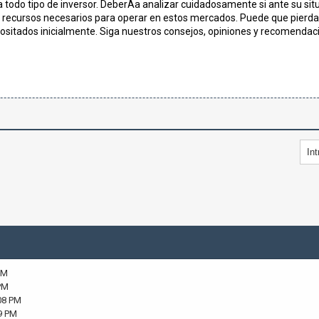
 todo tipo de inversor. DeberÃ­a analizar cuidadosamente si ante su situ
s recursos necesarios para operar en estos mercados. Puede que pierda 
ositados inicialmente. Siga nuestros consejos, opiniones y recomendaci
PM
PM
08 PM
9 PM