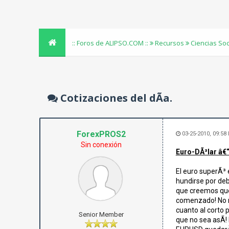
:: Foros de ALIPSO.COM ::
Recursos
Ciencias So
Cotizaciones del dÃ­a.
ForexPROS2
03-25-2010, 09:58
Sin conexión
Euro-DÃ³lar â€“
El euro superÃ³ 
hundirse por deb
que creemos que 
comenzado! No no
cuanto al corto 
Senior Member
que no sea asÃ­!