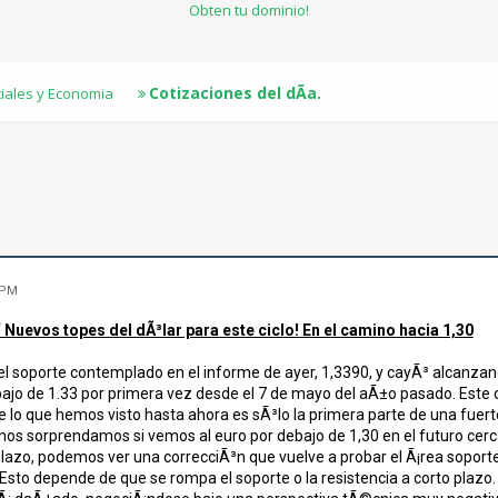
Obten tu dominio!
Cotizaciones del dÃ­a.
ciales y Economia
 PM
 Nuevos topes del dÃ³lar para este ciclo! En el camino hacia 1,30
el soporte contemplado en el informe de ayer, 1,3390, y cayÃ³ alcanzand
ajo de 1.33 por primera vez desde el 7 de mayo del aÃ±o pasado. Este 
lo que hemos visto hasta ahora es sÃ³lo la primera parte de una fuer
s sorprendamos si vemos al euro por debajo de 1,30 en el futuro cerca
plazo, podemos ver una correcciÃ³n que vuelve a probar el Ã¡rea soport
 Esto depende de que se rompa el soporte o la resistencia a corto plazo.