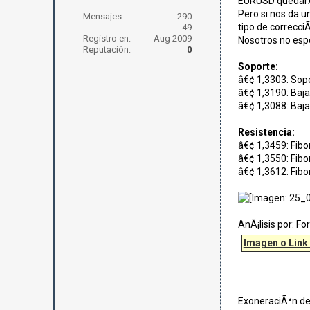
EURUSD quedarÃ¡
Pero si nos da u
Mensajes:
290
tipo de correcci
49
Registro en:
Aug 2009
Nosotros no esp
Reputación:
0
Soporte:
â€¢ 1,3303: Sopo
â€¢ 1,3190: Baja 
â€¢ 1,3088: Baja 
Resistencia:
â€¢ 1,3459: Fibo
â€¢ 1,3550: Fibo
â€¢ 1,3612: Fibo
AnÃ¡lisis por: F
Imagen o Link
ExoneraciÃ³n de 