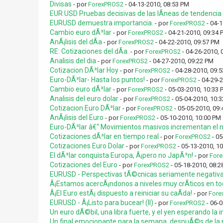
Divisas
- por
ForexPROS2
- 04-13-2010, 08:53 PM
EUR USD Pruebas decisivas de las lÃ­neas de tendencia c
EURUSD demuestra importancia.
- por
ForexPROS2
- 04-1
Cambio euro dÃ³lar
- por
ForexPROS2
- 04-21-2010, 09:34 
AnÃ¡lisis del dÃ­a
- por
ForexPROS2
- 04-22-2010, 09:57 PM
RE: Cotizaciones del dÃ­a.
- por
ForexPROS2
- 04-26-2010, 
Analisis del dia
- por
ForexPROS2
- 04-27-2010, 09:22 PM
Cotizacion DÃ³lar Hoy
- por
ForexPROS2
- 04-28-2010, 09:
Euro-DÃ³lar- Hasta los puntos!
- por
ForexPROS2
- 04-29-
Cambio euro dÃ³lar
- por
ForexPROS2
- 05-03-2010, 10:33 
Analisis del euro dolar
- por
ForexPROS2
- 05-04-2010, 10:
Cotizacion Euro DÃ³lar
- por
ForexPROS2
- 05-05-2010, 09
AnÃ¡lisis del Euro
- por
ForexPROS2
- 05-10-2010, 10:00 PM
Euro-DÃ³lar â€“ Movimientos masivos incrementan el ni
Cotizaciones dÃ³lar en tiempo real
- por
ForexPROS2
- 05
Cotizaciones Euro Dolar
- por
ForexPROS2
- 05-13-2010, 1
El dÃ³lar conquista Europa, Â¡pero no JapÃ³n!
- por
For
Cotizaciones del Euro
- por
ForexPROS2
- 05-18-2010, 08:2
EURUSD - Perspectivas tÃ©cnicas seriamente negativ
Â¡Estamos acercÃ¡ndonos a niveles muy crÃ­ticos en tod
Â¡El Euro estÃ¡ dispuesto a reiniciar su caÃ­da!
- por
Fore
EURUSD - Â¡Listo para bucear! (II)
- por
ForexPROS2
- 06-0
Un euro dÃ©bil, una libra fuerte, y el yen esperando la
Un final emocionante para la semana, despuÃ©s de la r