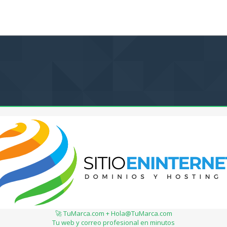
🚀 TuMarca.com + Hola@TuMarca.com
Tu web y correo profesional en minutos