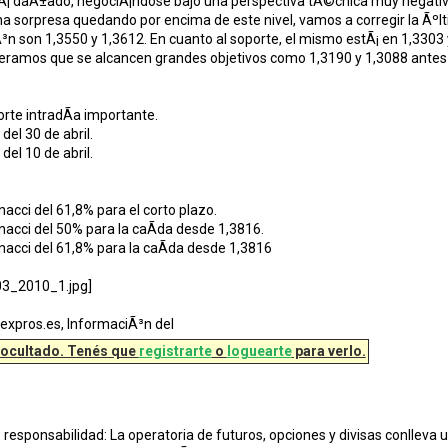
 daÃ±ado, negociÃ¡ndose bajo una perspectiva tÃ©cnica muy negativa,
na sorpresa quedando por encima de este nivel, vamos a corregir la Ãºlt
Ã³n son 1,3550 y 1,3612. En cuanto al soporte, el mismo estÃ¡ en 1,3303 
eramos que se alcancen grandes objetivos como 1,3190 y 1,3088 antes 
rte intradÃ­a importante.
del 30 de abril.
del 10 de abril.
nacci del 61,8% para el corto plazo.
nacci del 50% para la caÃ­da desde 1,3816.
nacci del 61,8% para la caÃ­da desde 1,3816
orexpros.es, InformaciÃ³n del
 ocultado. Tenés que
registrarte
o
loguearte
para verlo.
responsabilidad: La operatoria de futuros, opciones y divisas conlleva u