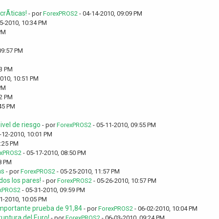
rÃ­ticas!
- por
ForexPROS2
- 04-14-2010, 09:09 PM
5-2010, 10:34 PM
PM
09:57 PM
53 PM
2010, 10:51 PM
PM
32 PM
:45 PM
vel de riesgo
- por
ForexPROS2
- 05-11-2010, 09:55 PM
-12-2010, 10:01 PM
0:25 PM
exPROS2
- 05-17-2010, 08:50 PM
8 PM
as
- por
ForexPROS2
- 05-25-2010, 11:57 PM
os los pares!
- por
ForexPROS2
- 05-26-2010, 10:57 PM
xPROS2
- 05-31-2010, 09:59 PM
1-2010, 10:05 PM
 importante prueba de 91,84
- por
ForexPROS2
- 06-02-2010, 10:04 PM
uptura del Euro!
- por
ForexPROS2
- 06-03-2010, 09:24 PM