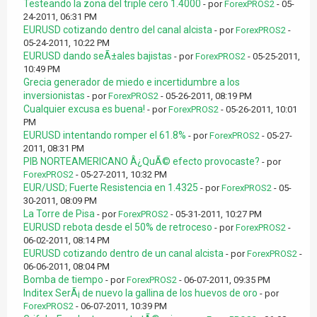
Testeando la zona del triple cero 1.4000
- por
ForexPROS2
- 05-
24-2011, 06:31 PM
EURUSD cotizando dentro del canal alcista
- por
ForexPROS2
-
05-24-2011, 10:22 PM
EURUSD dando seÃ±ales bajistas
- por
ForexPROS2
- 05-25-2011,
10:49 PM
Grecia generador de miedo e incertidumbre a los
inversionistas
- por
ForexPROS2
- 05-26-2011, 08:19 PM
Cualquier excusa es buena!
- por
ForexPROS2
- 05-26-2011, 10:01
PM
EURUSD intentando romper el 61.8%
- por
ForexPROS2
- 05-27-
2011, 08:31 PM
PIB NORTEAMERICANO Â¿QuÃ© efecto provocaste?
- por
ForexPROS2
- 05-27-2011, 10:32 PM
EUR/USD; Fuerte Resistencia en 1.4325
- por
ForexPROS2
- 05-
30-2011, 08:09 PM
La Torre de Pisa
- por
ForexPROS2
- 05-31-2011, 10:27 PM
EURUSD rebota desde el 50% de retroceso
- por
ForexPROS2
-
06-02-2011, 08:14 PM
EURUSD cotizando dentro de un canal alcista
- por
ForexPROS2
-
06-06-2011, 08:04 PM
Bomba de tiempo
- por
ForexPROS2
- 06-07-2011, 09:35 PM
Inditex SerÃ¡ de nuevo la gallina de los huevos de oro
- por
ForexPROS2
- 06-07-2011, 10:39 PM