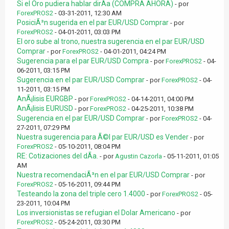
Si el Oro pudiera hablar dirÃ­a (COMPRA AHORA)
- por
ForexPROS2
- 03-31-2011, 12:30 AM
PosiciÃ³n sugerida en el par EUR/USD Comprar
- por
ForexPROS2
- 04-01-2011, 03:03 PM
El oro sube al trono, nuestra sugerencia en el par EUR/USD
Comprar
- por
ForexPROS2
- 04-01-2011, 04:24 PM
Sugerencia para el par EUR/USD Compra
- por
ForexPROS2
- 04-
06-2011, 03:15 PM
Sugerencia en el par EUR/USD Comprar
- por
ForexPROS2
- 04-
11-2011, 03:15 PM
AnÃ¡lisis EURGBP
- por
ForexPROS2
- 04-14-2011, 04:00 PM
AnÃ¡lisis EURUSD
- por
ForexPROS2
- 04-25-2011, 10:38 PM
Sugerencia en el par EUR/USD Comprar
- por
ForexPROS2
- 04-
27-2011, 07:29 PM
Nuestra sugerencia para Ã©l par EUR/USD es Vender
- por
ForexPROS2
- 05-10-2011, 08:04 PM
RE: Cotizaciones del dÃ­a.
- por
Agustin Cazorla
- 05-11-2011, 01:05
AM
Nuestra recomendaciÃ³n en el par EUR/USD Comprar
- por
ForexPROS2
- 05-16-2011, 09:44 PM
Testeando la zona del triple cero 1.4000
- por
ForexPROS2
- 05-
23-2011, 10:04 PM
Los inversionistas se refugian el Dolar Americano
- por
ForexPROS2
- 05-24-2011, 03:30 PM