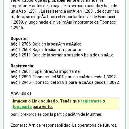
serÃ¡ 1,2608, que es probablemente el Ãºltimo nivel
importante antes de la baja de la semana pasada y baja de
un aÃ±o 1,2511. La resistencia estÃ¡ en 1,2801, de ocurrir su
ruptura, se dirigirÃ­a hacia el importante nivel de Fibonacci
1,2899, y luego hacia el nivel mÃ¡s importante de Fibonacci
1,2945.
Soporte:
â€¢ 1,2706: Baja en la sesiÃ³n asiÃ¡tica.
â€¢ 1,2608: Baja intradiaria importante.
â€¢ 1,2511: Baja de la semana pasada y baja de un aÃ±o.
Resistencia:
â€¢ 1,2801: Tope intradÃ­a importante.
â€¢ 1,2899: Fibonacci del 50% para la caÃ­da desde 1,3092.
â€¢ 1,2945: Fibonacci del 61,8% para la caÃ­da desde 1,3092.
AnÃ¡lisis del
Imagen o Link ocultado. Tenés que
registrarte
o
loguearte
para verlo.
por: Forexpros.es con la participaciÃ³n de Munther.
ExoneraciÃ³n de responsabilidad: La operatoria de futuros,