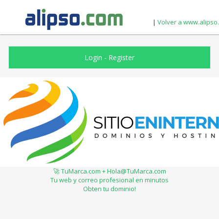
|
Volver a www.alipso
Login
-
Register
🚀 TuMarca.com + Hola@TuMarca.com
Tu web y correo profesional en minutos
Obten tu dominio!