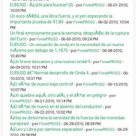
EURUSD - Â¡Listo para bucear! (II)
- por
ForexPROS2
- 06-01-2010,
10:05 PM
Un euro dÃ©bil, una libra fuerte, y el yen esperando la
importante prueba de 91,84
- por
ForexPROS2
- 06-02-2010, 10:04
PM
Un final emocionante para la semana, despuÃ©s de la ruptura
del Euro!
- por
ForexPROS2
- 06-03-2010, 09:24 PM
EURUSD - Un recuento de onda en la necesidad de un nuevo
mÃ­nimo por debajo de 1,1875
- por
ForexPROS2
- 06-08-2010,
10:49 PM
Â¡Un breve descanso y una nueva ronda! II
- por
ForexPROS2
-
06-09-2010, 10:31 PM
EURUSD â€“ Normal desarrollo de Onda 4
- por
ForexPROS2
- 06-
10-2010, 10:37 PM
Â¡El dÃ³lar de nuevo bajo control!
- por
ForexPROS2
- 06-15-2010,
10:07 PM
Â¡Un quiebre aquÃ­, otro allÃ¡, y el dÃ³lar en peligro!
- por
ForexPROS2
- 06-21-2010, 10:14 PM
Â¡El dÃ³lar de nuevo en el asiento del conductor!
- por
ForexPROS2
- 06-22-2010, 10:02 PM
Â¡Hoy se determina la seriedad de la fuerza de las monedas
europeas!
- por
ForexPROS2
- 06-28-2010, 08:38 PM
Â¡Euro y Libra por caminos separados!
- por
ForexPROS2
- 06-29-
2010, 09:58 PM