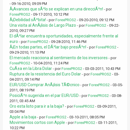
- 09-16-2010, 09:09 PM
Â¡Avances que sÃ³lo se explican en una direcciÃ³n!
- por
ForexPROS2
- 09-17-2010, 10:12 PM
Â¡Debilidad sÃºbita!
- por
ForexPROS2
- 09-20-2010, 09:12 PM
Una visita al AnÃ¡lisis de Largo Plazo
- por
ForexPROS2
- 09-22-
2010, 09:27 PM
El dÃ³lar encuentra oportunidades, especialmente frente al
euro
- por
ForexPROS2
- 09-28-2010, 11:46 PM
Â¡En todas partes, el DÃ³lar bajo presiÃ³n!
- por
ForexPROS2
-
09-29-2010, 11:13 PM
El mercado reacciona al sentimiento de los inversores
- por
ForexPROS2
- 10-04-2010, 11:24 PM
CuÃ±a en la Libra Dolar
- por
ForexPROS2
- 03-03-2011, 10:43 PM
Ruptura de la resistencia del Euro Dolar
- por
ForexPROS2
- 03-
04-2011, 09:14 PM
EUR/USD Comprar AnÃ¡lisis TÃ©cnico
- por
ForexPROS2
- 03-05-
2011, 08:19 PM
PosiciÃ³n sugerida en el par EUR/USD
- por
ForexPROS2
- 03-08-
2011, 03:45 AM
Oro esta listo para ir a la baja?
- por
ForexPROS2
- 03-09-2011,
03:04 PM
Apple a la baja
- por
ForexPROS2
- 03-10-2011, 08:05 PM
Movimientos cortos con Apple
- por
ForexPROS2
- 03-11-2011,
10:22 PM