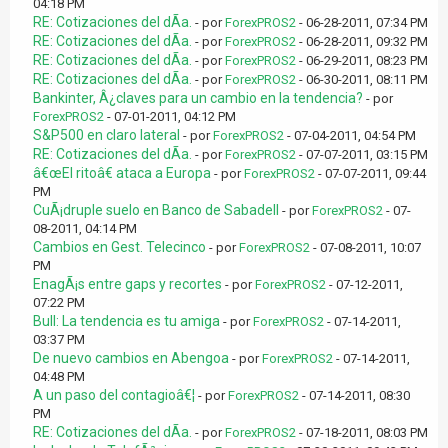
04:18 PM
RE: Cotizaciones del dÃ­a.
- por
ForexPROS2
- 06-28-2011, 07:34 PM
RE: Cotizaciones del dÃ­a.
- por
ForexPROS2
- 06-28-2011, 09:32 PM
RE: Cotizaciones del dÃ­a.
- por
ForexPROS2
- 06-29-2011, 08:23 PM
RE: Cotizaciones del dÃ­a.
- por
ForexPROS2
- 06-30-2011, 08:11 PM
Bankinter, Â¿claves para un cambio en la tendencia?
- por
ForexPROS2
- 07-01-2011, 04:12 PM
S&P500 en claro lateral
- por
ForexPROS2
- 07-04-2011, 04:54 PM
RE: Cotizaciones del dÃ­a.
- por
ForexPROS2
- 07-07-2011, 03:15 PM
â€œEl ritoâ€ ataca a Europa
- por
ForexPROS2
- 07-07-2011, 09:44
PM
CuÃ¡druple suelo en Banco de Sabadell
- por
ForexPROS2
- 07-
08-2011, 04:14 PM
Cambios en Gest. Telecinco
- por
ForexPROS2
- 07-08-2011, 10:07
PM
EnagÃ¡s entre gaps y recortes
- por
ForexPROS2
- 07-12-2011,
07:22 PM
Bull: La tendencia es tu amiga
- por
ForexPROS2
- 07-14-2011,
03:37 PM
De nuevo cambios en Abengoa
- por
ForexPROS2
- 07-14-2011,
04:48 PM
A un paso del contagioâ€¦
- por
ForexPROS2
- 07-14-2011, 08:30
PM
RE: Cotizaciones del dÃ­a.
- por
ForexPROS2
- 07-18-2011, 08:03 PM