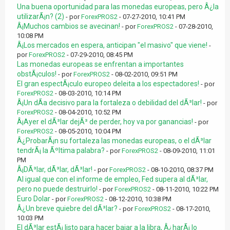
Una buena oportunidad para las monedas europeas, pero Â¿la
utilizarÃ¡n? (2)
- por
ForexPROS2
- 07-27-2010, 10:41 PM
Â¡Muchos cambios se avecinan!
- por
ForexPROS2
- 07-28-2010,
10:08 PM
Â¡Los mercados en espera, anticipan "el masivo" que viene!
-
por
ForexPROS2
- 07-29-2010, 08:45 PM
Las monedas europeas se enfrentan a importantes
obstÃ¡culos!
- por
ForexPROS2
- 08-02-2010, 09:51 PM
El gran espectÃ¡culo europeo deleita a los espectadores!
- por
ForexPROS2
- 08-03-2010, 10:14 PM
Â¡Un dÃ­a decisivo para la fortaleza o debilidad del dÃ³lar!
- por
ForexPROS2
- 08-04-2010, 10:52 PM
Â¡Ayer el dÃ³lar dejÃ³ de perder, hoy va por ganancias!
- por
ForexPROS2
- 08-05-2010, 10:04 PM
Â¿ProbarÃ¡n su fortaleza las monedas europeas, o el dÃ³lar
tendrÃ¡ la Ãºltima palabra?
- por
ForexPROS2
- 08-09-2010, 11:01
PM
Â¡DÃ³lar, dÃ³lar, dÃ³lar!
- por
ForexPROS2
- 08-10-2010, 08:37 PM
Al igual que con el informe de empleo, Fed supera al dÃ³lar,
pero no puede destruirlo!
- por
ForexPROS2
- 08-11-2010, 10:22 PM
Euro Dolar
- por
ForexPROS2
- 08-12-2010, 10:38 PM
Â¿Un breve quiebre del dÃ³lar?
- por
ForexPROS2
- 08-17-2010,
10:03 PM
El dÃ³lar estÃ¡ listo para hacer bajar a la libra, Â¿harÃ¡ lo