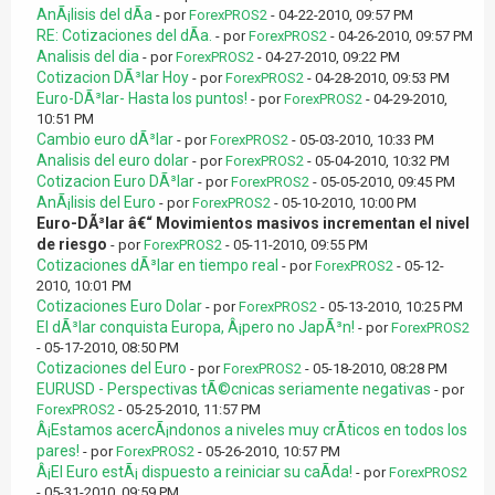
AnÃ¡lisis del dÃ­a
- por
ForexPROS2
- 04-22-2010, 09:57 PM
RE: Cotizaciones del dÃ­a.
- por
ForexPROS2
- 04-26-2010, 09:57 PM
Analisis del dia
- por
ForexPROS2
- 04-27-2010, 09:22 PM
Cotizacion DÃ³lar Hoy
- por
ForexPROS2
- 04-28-2010, 09:53 PM
Euro-DÃ³lar- Hasta los puntos!
- por
ForexPROS2
- 04-29-2010,
10:51 PM
Cambio euro dÃ³lar
- por
ForexPROS2
- 05-03-2010, 10:33 PM
Analisis del euro dolar
- por
ForexPROS2
- 05-04-2010, 10:32 PM
Cotizacion Euro DÃ³lar
- por
ForexPROS2
- 05-05-2010, 09:45 PM
AnÃ¡lisis del Euro
- por
ForexPROS2
- 05-10-2010, 10:00 PM
Euro-DÃ³lar â€“ Movimientos masivos incrementan el nivel
de riesgo
- por
ForexPROS2
- 05-11-2010, 09:55 PM
Cotizaciones dÃ³lar en tiempo real
- por
ForexPROS2
- 05-12-
2010, 10:01 PM
Cotizaciones Euro Dolar
- por
ForexPROS2
- 05-13-2010, 10:25 PM
El dÃ³lar conquista Europa, Â¡pero no JapÃ³n!
- por
ForexPROS2
- 05-17-2010, 08:50 PM
Cotizaciones del Euro
- por
ForexPROS2
- 05-18-2010, 08:28 PM
EURUSD - Perspectivas tÃ©cnicas seriamente negativas
- por
ForexPROS2
- 05-25-2010, 11:57 PM
Â¡Estamos acercÃ¡ndonos a niveles muy crÃ­ticos en todos los
pares!
- por
ForexPROS2
- 05-26-2010, 10:57 PM
Â¡El Euro estÃ¡ dispuesto a reiniciar su caÃ­da!
- por
ForexPROS2
- 05-31-2010, 09:59 PM