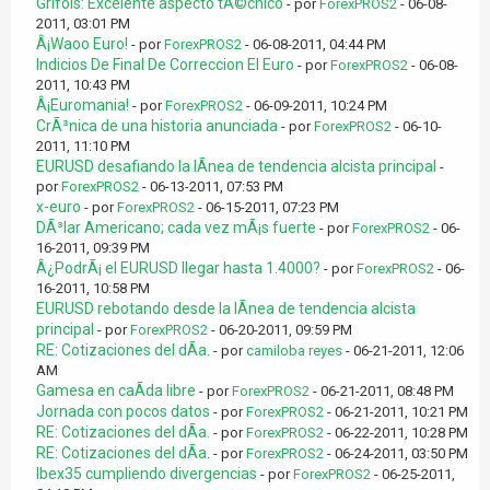
Grifols: Excelente aspecto tÃ©cnico
- por
ForexPROS2
- 06-08-
2011, 03:01 PM
Â¡Waoo Euro!
- por
ForexPROS2
- 06-08-2011, 04:44 PM
Indicios De Final De Correccion El Euro
- por
ForexPROS2
- 06-08-
2011, 10:43 PM
Â¡Euromania!
- por
ForexPROS2
- 06-09-2011, 10:24 PM
CrÃ³nica de una historia anunciada
- por
ForexPROS2
- 06-10-
2011, 11:10 PM
EURUSD desafiando la lÃ­nea de tendencia alcista principal
-
por
ForexPROS2
- 06-13-2011, 07:53 PM
x-euro
- por
ForexPROS2
- 06-15-2011, 07:23 PM
DÃ³lar Americano; cada vez mÃ¡s fuerte
- por
ForexPROS2
- 06-
16-2011, 09:39 PM
Â¿PodrÃ¡ el EURUSD llegar hasta 1.4000?
- por
ForexPROS2
- 06-
16-2011, 10:58 PM
EURUSD rebotando desde la lÃ­nea de tendencia alcista
principal
- por
ForexPROS2
- 06-20-2011, 09:59 PM
RE: Cotizaciones del dÃ­a.
- por
camiloba reyes
- 06-21-2011, 12:06
AM
Gamesa en caÃ­da libre
- por
ForexPROS2
- 06-21-2011, 08:48 PM
Jornada con pocos datos
- por
ForexPROS2
- 06-21-2011, 10:21 PM
RE: Cotizaciones del dÃ­a.
- por
ForexPROS2
- 06-22-2011, 10:28 PM
RE: Cotizaciones del dÃ­a.
- por
ForexPROS2
- 06-24-2011, 03:50 PM
Ibex35 cumpliendo divergencias
- por
ForexPROS2
- 06-25-2011,