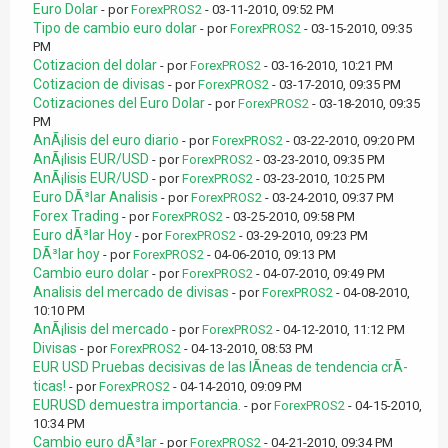
Euro Dolar
- por
ForexPROS2
- 03-11-2010, 09:52 PM
Tipo de cambio euro dolar
- por
ForexPROS2
- 03-15-2010, 09:35
PM
Cotizacion del dolar
- por
ForexPROS2
- 03-16-2010, 10:21 PM
Cotizacion de divisas
- por
ForexPROS2
- 03-17-2010, 09:35 PM
Cotizaciones del Euro Dolar
- por
ForexPROS2
- 03-18-2010, 09:35
PM
AnÃ¡lisis del euro diario
- por
ForexPROS2
- 03-22-2010, 09:20 PM
AnÃ¡lisis EUR/USD
- por
ForexPROS2
- 03-23-2010, 09:35 PM
AnÃ¡lisis EUR/USD
- por
ForexPROS2
- 03-23-2010, 10:25 PM
Euro DÃ³lar Analisis
- por
ForexPROS2
- 03-24-2010, 09:37 PM
Forex Trading
- por
ForexPROS2
- 03-25-2010, 09:58 PM
Euro dÃ³lar Hoy
- por
ForexPROS2
- 03-29-2010, 09:23 PM
DÃ³lar hoy
- por
ForexPROS2
- 04-06-2010, 09:13 PM
Cambio euro dolar
- por
ForexPROS2
- 04-07-2010, 09:49 PM
Analisis del mercado de divisas
- por
ForexPROS2
- 04-08-2010,
10:10 PM
AnÃ¡lisis del mercado
- por
ForexPROS2
- 04-12-2010, 11:12 PM
Divisas
- por
ForexPROS2
- 04-13-2010, 08:53 PM
EUR USD Pruebas decisivas de las lÃ­neas de tendencia crÃ­
ticas!
- por
ForexPROS2
- 04-14-2010, 09:09 PM
EURUSD demuestra importancia.
- por
ForexPROS2
- 04-15-2010,
10:34 PM
Cambio euro dÃ³lar
- por
ForexPROS2
- 04-21-2010, 09:34 PM