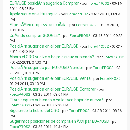
EUR/USD posiciÃ³n sugerida Comprar
- por
ForexPROS2
- 03-14-
2011, 08:58 PM
Apple sigue en el triangulo
- por
ForexPROS2
- 03-15-2011, 08:04
PM
El petrÃ³leo empieza su caÃ­da
- por
ForexPROS2
- 03-16-2011,
10:10 PM
CuÃ¡ndo comprar GOOGLE?
- por
ForexPROS2
- 03-18-2011, 09:22
PM
PosiciÃ³n sugerida en el par EUR/USD
- por
ForexPROS2
- 03-21-
2011, 08:03 PM
Ahora el ORO vuelve a bajar o sigue subiendo?
- por
ForexPROS2
- 03-22-2011, 07:30 PM
PosiciÃ³n sugerida par EUR/USD Vender
- por
ForexPROS2
- 03-
23-2011, 03:10 PM
PosiciÃ³n sugerida en el par EUR/USD Venta
- por
ForexPROS2
-
03-24-2011, 03:13 PM
PosiciÃ³n sugerida en el par EUR/USD Comprar
- por
ForexPROS2
- 03-25-2011, 03:01 PM
El oro seguira subiendo o ya le toca bajar de nuevo?
- por
ForexPROS2
- 03-25-2011, 09:38 PM
Siguiendo la fiebre del ORO
- por
ForexPROS2
- 03-28-2011, 08:36
PM
Sugerimos posiciones de compra en Ã©l par EUR/USD
- por
ForexPROS2
- 03-28-2011, 10:34 PM