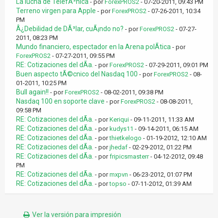
La lucha de TelefÃ³nica
- por
ForexPROS2
- 07-20-2011, 09:43 PM
Terreno virgen para Apple
- por
ForexPROS2
- 07-26-2011, 10:34
PM
Â¿Debilidad de DÃ³lar, cuÃ¡ndo no?
- por
ForexPROS2
- 07-27-
2011, 08:23 PM
Mundo financiero, espectador en la Arena polÃ­tica
- por
ForexPROS2
- 07-27-2011, 09:55 PM
RE: Cotizaciones del dÃ­a.
- por
ForexPROS2
- 07-29-2011, 09:01 PM
Buen aspecto tÃ©cnico del Nasdaq 100
- por
ForexPROS2
- 08-
01-2011, 10:25 PM
Bull again!!
- por
ForexPROS2
- 08-02-2011, 09:38 PM
Nasdaq 100 en soporte clave
- por
ForexPROS2
- 08-08-2011,
09:58 PM
RE: Cotizaciones del dÃ­a.
- por
Keriqui
- 09-11-2011, 11:33 AM
RE: Cotizaciones del dÃ­a.
- por
kudys11
- 09-14-2011, 06:15 AM
RE: Cotizaciones del dÃ­a.
- por
thietkelogo
- 01-19-2012, 12:10 AM
RE: Cotizaciones del dÃ­a.
- por
jhedaf
- 02-29-2012, 01:22 PM
RE: Cotizaciones del dÃ­a.
- por
fripicsmasterr
- 04-12-2012, 09:48
PM
RE: Cotizaciones del dÃ­a.
- por
mxpvn
- 06-23-2012, 01:07 PM
RE: Cotizaciones del dÃ­a.
- por
topso
- 07-11-2012, 01:39 AM
Ver la versión para impresión