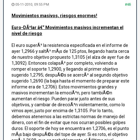
05-11-2010, 09:55 PM
#65
Movimientos masivos, riesgos enormes!
Euro-DÃ³lar â€“ Movimientos masivos incrementan el
nivel de riesgo
El euro superÃ³ la resistencia especificada en el informe de
ayer 1,2966 y saltÃ³ mÃ¡s de 125 ptos, llegando hasta cerca
de nuestro objetivo propuesto 1,3105 (el alza de ayer fue de
1,3092). Entonces colapsÃ³ por completo, volviendo a
romper el soporte 1,2900, y llegando al primer objetivo
sugerido 1,2795; despuÃ©s se acercÃ³ al segundo objetivo
sugerido 1,2690 (la baja hasta el momento de preparar este
informe era de 1,2706). Estos movimientos grandes y
masivos incrementan la emociÃ³n, pero tambiÃ©n
aumentan el riesgo. Pueden parar justo antes de sus
objetivos, y cambiar de direcciÃ³n violentamente, como lo
vimos ayer, justo por encima de 1,3105. Por lo tanto,
debemos atenernos a las estrictas normas de manejo del
dinero, con el fin de evitar que nos ocurran posibles golpes
duros. El soporte de hoy se encuentra en 1,2706, es el punto
mÃ¡s bajo despuÃ©s del tope de ayer. Si es roto, el objetivo