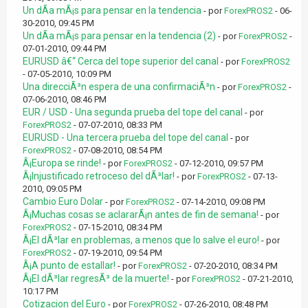
Un dÃ­a mÃ¡s para pensar en la tendencia
- por
ForexPROS2
- 06-
30-2010, 09:45 PM
Un dÃ­a mÃ¡s para pensar en la tendencia (2)
- por
ForexPROS2
-
07-01-2010, 09:44 PM
EURUSD â€“ Cerca del tope superior del canal
- por
ForexPROS2
- 07-05-2010, 10:09 PM
Una direcciÃ³n espera de una confirmaciÃ³n
- por
ForexPROS2
-
07-06-2010, 08:46 PM
EUR / USD - Una segunda prueba del tope del canal
- por
ForexPROS2
- 07-07-2010, 08:33 PM
EURUSD - Una tercera prueba del tope del canal
- por
ForexPROS2
- 07-08-2010, 08:54 PM
Â¡Europa se rinde!
- por
ForexPROS2
- 07-12-2010, 09:57 PM
Â¡Injustificado retroceso del dÃ³lar!
- por
ForexPROS2
- 07-13-
2010, 09:05 PM
Cambio Euro Dolar
- por
ForexPROS2
- 07-14-2010, 09:08 PM
Â¡Muchas cosas se aclararÃ¡n antes de fin de semana!
- por
ForexPROS2
- 07-15-2010, 08:34 PM
Â¡El dÃ³lar en problemas, a menos que lo salve el euro!
- por
ForexPROS2
- 07-19-2010, 09:54 PM
Â¡A punto de estallar!
- por
ForexPROS2
- 07-20-2010, 08:34 PM
Â¡El dÃ³lar regresÃ³ de la muerte!
- por
ForexPROS2
- 07-21-2010,
10:17 PM
Cotizacion del Euro
- por
ForexPROS2
- 07-26-2010, 08:48 PM