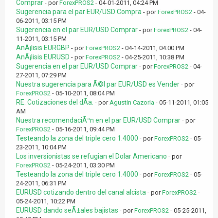
Comprar
- por
ForexPROS2
- 04-01-2011, 04:24 PM
Sugerencia para el par EUR/USD Compra
- por
ForexPROS2
- 04-
06-2011, 03:15 PM
Sugerencia en el par EUR/USD Comprar
- por
ForexPROS2
- 04-
11-2011, 03:15 PM
AnÃ¡lisis EURGBP
- por
ForexPROS2
- 04-14-2011, 04:00 PM
AnÃ¡lisis EURUSD
- por
ForexPROS2
- 04-25-2011, 10:38 PM
Sugerencia en el par EUR/USD Comprar
- por
ForexPROS2
- 04-
27-2011, 07:29 PM
Nuestra sugerencia para Ã©l par EUR/USD es Vender
- por
ForexPROS2
- 05-10-2011, 08:04 PM
RE: Cotizaciones del dÃ­a.
- por
Agustin Cazorla
- 05-11-2011, 01:05
AM
Nuestra recomendaciÃ³n en el par EUR/USD Comprar
- por
ForexPROS2
- 05-16-2011, 09:44 PM
Testeando la zona del triple cero 1.4000
- por
ForexPROS2
- 05-
23-2011, 10:04 PM
Los inversionistas se refugian el Dolar Americano
- por
ForexPROS2
- 05-24-2011, 03:30 PM
Testeando la zona del triple cero 1.4000
- por
ForexPROS2
- 05-
24-2011, 06:31 PM
EURUSD cotizando dentro del canal alcista
- por
ForexPROS2
-
05-24-2011, 10:22 PM
EURUSD dando seÃ±ales bajistas
- por
ForexPROS2
- 05-25-2011,