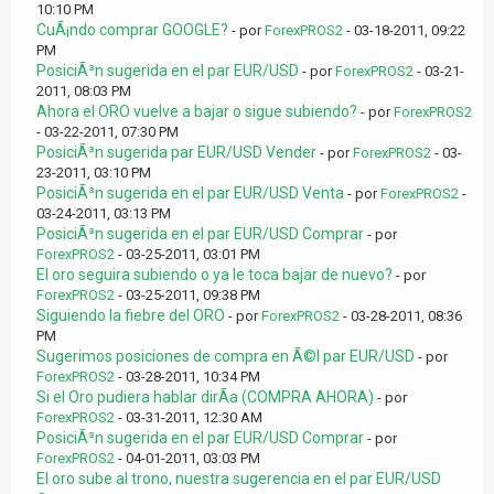
10:10 PM
CuÃ¡ndo comprar GOOGLE?
- por
ForexPROS2
- 03-18-2011, 09:22
PM
PosiciÃ³n sugerida en el par EUR/USD
- por
ForexPROS2
- 03-21-
2011, 08:03 PM
Ahora el ORO vuelve a bajar o sigue subiendo?
- por
ForexPROS2
- 03-22-2011, 07:30 PM
PosiciÃ³n sugerida par EUR/USD Vender
- por
ForexPROS2
- 03-
23-2011, 03:10 PM
PosiciÃ³n sugerida en el par EUR/USD Venta
- por
ForexPROS2
-
03-24-2011, 03:13 PM
PosiciÃ³n sugerida en el par EUR/USD Comprar
- por
ForexPROS2
- 03-25-2011, 03:01 PM
El oro seguira subiendo o ya le toca bajar de nuevo?
- por
ForexPROS2
- 03-25-2011, 09:38 PM
Siguiendo la fiebre del ORO
- por
ForexPROS2
- 03-28-2011, 08:36
PM
Sugerimos posiciones de compra en Ã©l par EUR/USD
- por
ForexPROS2
- 03-28-2011, 10:34 PM
Si el Oro pudiera hablar dirÃ­a (COMPRA AHORA)
- por
ForexPROS2
- 03-31-2011, 12:30 AM
PosiciÃ³n sugerida en el par EUR/USD Comprar
- por
ForexPROS2
- 04-01-2011, 03:03 PM
El oro sube al trono, nuestra sugerencia en el par EUR/USD