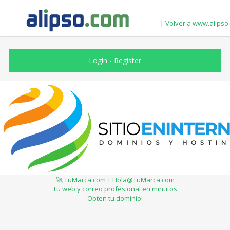
|
Volver a www.alipso
Login
-
Register
🚀 TuMarca.com + Hola@TuMarca.com
Tu web y correo profesional en minutos
Obten tu dominio!