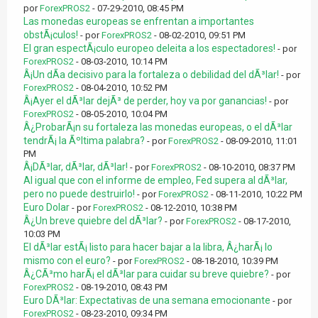
por
ForexPROS2
- 07-29-2010, 08:45 PM
Las monedas europeas se enfrentan a importantes
obstÃ¡culos!
- por
ForexPROS2
- 08-02-2010, 09:51 PM
El gran espectÃ¡culo europeo deleita a los espectadores!
- por
ForexPROS2
- 08-03-2010, 10:14 PM
Â¡Un dÃ­a decisivo para la fortaleza o debilidad del dÃ³lar!
- por
ForexPROS2
- 08-04-2010, 10:52 PM
Â¡Ayer el dÃ³lar dejÃ³ de perder, hoy va por ganancias!
- por
ForexPROS2
- 08-05-2010, 10:04 PM
Â¿ProbarÃ¡n su fortaleza las monedas europeas, o el dÃ³lar
tendrÃ¡ la Ãºltima palabra?
- por
ForexPROS2
- 08-09-2010, 11:01
PM
Â¡DÃ³lar, dÃ³lar, dÃ³lar!
- por
ForexPROS2
- 08-10-2010, 08:37 PM
Al igual que con el informe de empleo, Fed supera al dÃ³lar,
pero no puede destruirlo!
- por
ForexPROS2
- 08-11-2010, 10:22 PM
Euro Dolar
- por
ForexPROS2
- 08-12-2010, 10:38 PM
Â¿Un breve quiebre del dÃ³lar?
- por
ForexPROS2
- 08-17-2010,
10:03 PM
El dÃ³lar estÃ¡ listo para hacer bajar a la libra, Â¿harÃ¡ lo
mismo con el euro?
- por
ForexPROS2
- 08-18-2010, 10:39 PM
Â¿CÃ³mo harÃ¡ el dÃ³lar para cuidar su breve quiebre?
- por
ForexPROS2
- 08-19-2010, 08:43 PM
Euro DÃ³lar: Expectativas de una semana emocionante
- por
ForexPROS2
- 08-23-2010, 09:34 PM