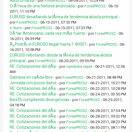
Â¡Euromania!
- por
ForexPROS2
- 06-09-2011, 10:24 PM
CrÃ³nica de una historia anunciada
- por
ForexPROS2
- 06-10-
2011, 11:10 PM
EURUSD desafiando la lÃ­nea de tendencia alcista principal
-
por
ForexPROS2
- 06-13-2011, 07:53 PM
x-euro
- por
ForexPROS2
- 06-15-2011, 07:23 PM
DÃ³lar Americano; cada vez mÃ¡s fuerte
- por
ForexPROS2
- 06-
16-2011, 09:39 PM
Â¿PodrÃ¡ el EURUSD llegar hasta 1.4000?
- por
ForexPROS2
- 06-
16-2011, 10:58 PM
EURUSD rebotando desde la lÃ­nea de tendencia alcista
principal
- por
ForexPROS2
- 06-20-2011, 09:59 PM
RE: Cotizaciones del dÃ­a.
- por
camiloba reyes
- 06-21-2011, 12:06
AM
Gamesa en caÃ­da libre
- por
ForexPROS2
- 06-21-2011, 08:48 PM
Jornada con pocos datos
- por
ForexPROS2
- 06-21-2011, 10:21 PM
RE: Cotizaciones del dÃ­a.
- por
ForexPROS2
- 06-22-2011, 10:28 PM
RE: Cotizaciones del dÃ­a.
- por
ForexPROS2
- 06-24-2011, 03:50 PM
Ibex35 cumpliendo divergencias
- por
ForexPROS2
- 06-25-2011,
04:18 PM
RE: Cotizaciones del dÃ­a.
- por
ForexPROS2
- 06-28-2011, 07:34 PM
RE: Cotizaciones del dÃ­a.
- por
ForexPROS2
- 06-28-2011, 09:32 PM
RE: Cotizaciones del dÃ­a.
- por
ForexPROS2
- 06-29-2011, 08:23 PM
RE: Cotizaciones del dÃ­a.
- por
ForexPROS2
- 06-30-2011, 08:11 PM