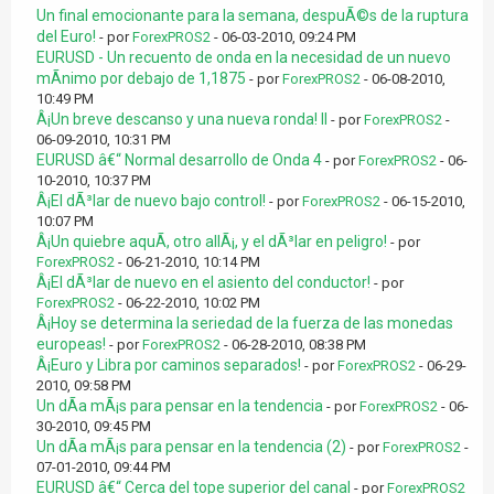
Un final emocionante para la semana, despuÃ©s de la ruptura
del Euro!
- por
ForexPROS2
- 06-03-2010, 09:24 PM
EURUSD - Un recuento de onda en la necesidad de un nuevo
mÃ­nimo por debajo de 1,1875
- por
ForexPROS2
- 06-08-2010,
10:49 PM
Â¡Un breve descanso y una nueva ronda! II
- por
ForexPROS2
-
06-09-2010, 10:31 PM
EURUSD â€“ Normal desarrollo de Onda 4
- por
ForexPROS2
- 06-
10-2010, 10:37 PM
Â¡El dÃ³lar de nuevo bajo control!
- por
ForexPROS2
- 06-15-2010,
10:07 PM
Â¡Un quiebre aquÃ­, otro allÃ¡, y el dÃ³lar en peligro!
- por
ForexPROS2
- 06-21-2010, 10:14 PM
Â¡El dÃ³lar de nuevo en el asiento del conductor!
- por
ForexPROS2
- 06-22-2010, 10:02 PM
Â¡Hoy se determina la seriedad de la fuerza de las monedas
europeas!
- por
ForexPROS2
- 06-28-2010, 08:38 PM
Â¡Euro y Libra por caminos separados!
- por
ForexPROS2
- 06-29-
2010, 09:58 PM
Un dÃ­a mÃ¡s para pensar en la tendencia
- por
ForexPROS2
- 06-
30-2010, 09:45 PM
Un dÃ­a mÃ¡s para pensar en la tendencia (2)
- por
ForexPROS2
-
07-01-2010, 09:44 PM
EURUSD â€“ Cerca del tope superior del canal
- por
ForexPROS2