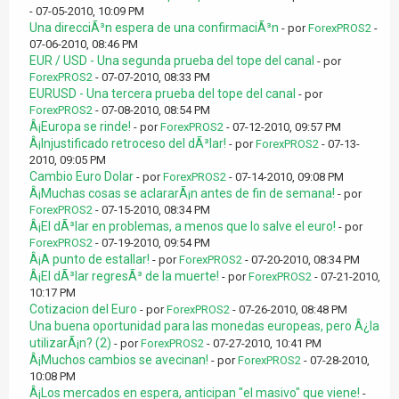
- 07-05-2010, 10:09 PM
Una direcciÃ³n espera de una confirmaciÃ³n
- por
ForexPROS2
-
07-06-2010, 08:46 PM
EUR / USD - Una segunda prueba del tope del canal
- por
ForexPROS2
- 07-07-2010, 08:33 PM
EURUSD - Una tercera prueba del tope del canal
- por
ForexPROS2
- 07-08-2010, 08:54 PM
Â¡Europa se rinde!
- por
ForexPROS2
- 07-12-2010, 09:57 PM
Â¡Injustificado retroceso del dÃ³lar!
- por
ForexPROS2
- 07-13-
2010, 09:05 PM
Cambio Euro Dolar
- por
ForexPROS2
- 07-14-2010, 09:08 PM
Â¡Muchas cosas se aclararÃ¡n antes de fin de semana!
- por
ForexPROS2
- 07-15-2010, 08:34 PM
Â¡El dÃ³lar en problemas, a menos que lo salve el euro!
- por
ForexPROS2
- 07-19-2010, 09:54 PM
Â¡A punto de estallar!
- por
ForexPROS2
- 07-20-2010, 08:34 PM
Â¡El dÃ³lar regresÃ³ de la muerte!
- por
ForexPROS2
- 07-21-2010,
10:17 PM
Cotizacion del Euro
- por
ForexPROS2
- 07-26-2010, 08:48 PM
Una buena oportunidad para las monedas europeas, pero Â¿la
utilizarÃ¡n? (2)
- por
ForexPROS2
- 07-27-2010, 10:41 PM
Â¡Muchos cambios se avecinan!
- por
ForexPROS2
- 07-28-2010,
10:08 PM
Â¡Los mercados en espera, anticipan "el masivo" que viene!
-