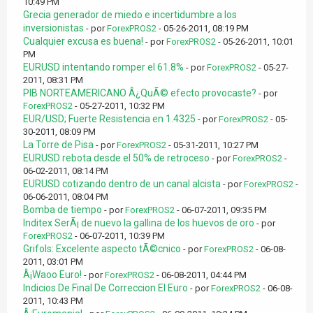
10:49 PM
Grecia generador de miedo e incertidumbre a los
inversionistas
- por
ForexPROS2
- 05-26-2011, 08:19 PM
Cualquier excusa es buena!
- por
ForexPROS2
- 05-26-2011, 10:01
PM
EURUSD intentando romper el 61.8%
- por
ForexPROS2
- 05-27-
2011, 08:31 PM
PIB NORTEAMERICANO Â¿QuÃ© efecto provocaste?
- por
ForexPROS2
- 05-27-2011, 10:32 PM
EUR/USD; Fuerte Resistencia en 1.4325
- por
ForexPROS2
- 05-
30-2011, 08:09 PM
La Torre de Pisa
- por
ForexPROS2
- 05-31-2011, 10:27 PM
EURUSD rebota desde el 50% de retroceso
- por
ForexPROS2
-
06-02-2011, 08:14 PM
EURUSD cotizando dentro de un canal alcista
- por
ForexPROS2
-
06-06-2011, 08:04 PM
Bomba de tiempo
- por
ForexPROS2
- 06-07-2011, 09:35 PM
Inditex SerÃ¡ de nuevo la gallina de los huevos de oro
- por
ForexPROS2
- 06-07-2011, 10:39 PM
Grifols: Excelente aspecto tÃ©cnico
- por
ForexPROS2
- 06-08-
2011, 03:01 PM
Â¡Waoo Euro!
- por
ForexPROS2
- 06-08-2011, 04:44 PM
Indicios De Final De Correccion El Euro
- por
ForexPROS2
- 06-08-
2011, 10:43 PM