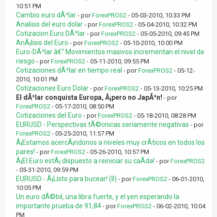
10:51 PM
Cambio euro dÃ³lar
- por
ForexPROS2
- 05-03-2010, 10:33 PM
Analisis del euro dolar
- por
ForexPROS2
- 05-04-2010, 10:32 PM
Cotizacion Euro DÃ³lar
- por
ForexPROS2
- 05-05-2010, 09:45 PM
AnÃ¡lisis del Euro
- por
ForexPROS2
- 05-10-2010, 10:00 PM
Euro-DÃ³lar â€“ Movimientos masivos incrementan el nivel de
riesgo
- por
ForexPROS2
- 05-11-2010, 09:55 PM
Cotizaciones dÃ³lar en tiempo real
- por
ForexPROS2
- 05-12-
2010, 10:01 PM
Cotizaciones Euro Dolar
- por
ForexPROS2
- 05-13-2010, 10:25 PM
El dÃ³lar conquista Europa, Â¡pero no JapÃ³n!
- por
ForexPROS2
- 05-17-2010, 08:50 PM
Cotizaciones del Euro
- por
ForexPROS2
- 05-18-2010, 08:28 PM
EURUSD - Perspectivas tÃ©cnicas seriamente negativas
- por
ForexPROS2
- 05-25-2010, 11:57 PM
Â¡Estamos acercÃ¡ndonos a niveles muy crÃ­ticos en todos los
pares!
- por
ForexPROS2
- 05-26-2010, 10:57 PM
Â¡El Euro estÃ¡ dispuesto a reiniciar su caÃ­da!
- por
ForexPROS2
- 05-31-2010, 09:59 PM
EURUSD - Â¡Listo para bucear! (II)
- por
ForexPROS2
- 06-01-2010,
10:05 PM
Un euro dÃ©bil, una libra fuerte, y el yen esperando la
importante prueba de 91,84
- por
ForexPROS2
- 06-02-2010, 10:04
PM