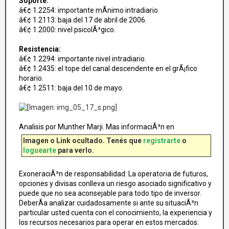
Soporte:
â€¢ 1.2254: importante mÃ­nimo intradiario.
â€¢ 1.2113: baja del 17 de abril de 2006.
â€¢ 1.2000: nivel psicolÃ³gico.
Resistencia:
â€¢ 1.2294: importante nivel intradiario.
â€¢ 1.2435: el tope del canal descendente en el grÃ¡fico
horario.
â€¢ 1.2511: baja del 10 de mayo.
Analisis por Munther Marji. Mas informaciÃ³n en
Imagen o Link ocultado. Tenés que
registrarte
o
loguearte
para verlo.
ExoneraciÃ³n de responsabilidad: La operatoria de futuros,
opciones y divisas conlleva un riesgo asociado significativo y
puede que no sea aconsejable para todo tipo de inversor.
DeberÃ­a analizar cuidadosamente si ante su situaciÃ³n
particular usted cuenta con el conocimiento, la experiencia y
los recursos necesarios para operar en estos mercados.