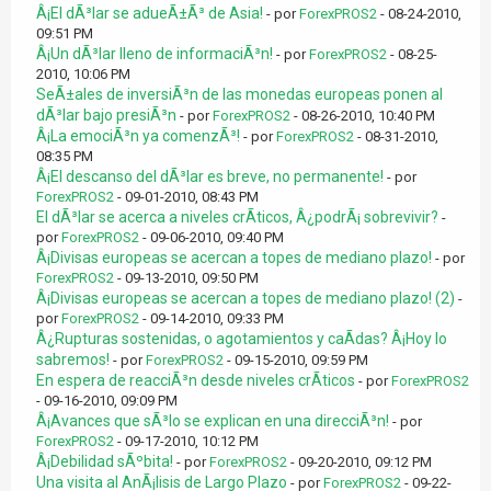
Â¡El dÃ³lar se adueÃ±Ã³ de Asia!
- por
ForexPROS2
- 08-24-2010,
09:51 PM
Â¡Un dÃ³lar lleno de informaciÃ³n!
- por
ForexPROS2
- 08-25-
2010, 10:06 PM
SeÃ±ales de inversiÃ³n de las monedas europeas ponen al
dÃ³lar bajo presiÃ³n
- por
ForexPROS2
- 08-26-2010, 10:40 PM
Â¡La emociÃ³n ya comenzÃ³!
- por
ForexPROS2
- 08-31-2010,
08:35 PM
Â¡El descanso del dÃ³lar es breve, no permanente!
- por
ForexPROS2
- 09-01-2010, 08:43 PM
El dÃ³lar se acerca a niveles crÃ­ticos, Â¿podrÃ¡ sobrevivir?
-
por
ForexPROS2
- 09-06-2010, 09:40 PM
Â¡Divisas europeas se acercan a topes de mediano plazo!
- por
ForexPROS2
- 09-13-2010, 09:50 PM
Â¡Divisas europeas se acercan a topes de mediano plazo! (2)
-
por
ForexPROS2
- 09-14-2010, 09:33 PM
Â¿Rupturas sostenidas, o agotamientos y caÃ­das? Â¡Hoy lo
sabremos!
- por
ForexPROS2
- 09-15-2010, 09:59 PM
En espera de reacciÃ³n desde niveles crÃ­ticos
- por
ForexPROS2
- 09-16-2010, 09:09 PM
Â¡Avances que sÃ³lo se explican en una direcciÃ³n!
- por
ForexPROS2
- 09-17-2010, 10:12 PM
Â¡Debilidad sÃºbita!
- por
ForexPROS2
- 09-20-2010, 09:12 PM
Una visita al AnÃ¡lisis de Largo Plazo
- por
ForexPROS2
- 09-22-