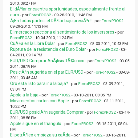
2010, 09:27 PM
El dÃ³lar encuentra oportunidades, especialmente frente al
euro
- por
ForexPROS2
- 09-28-2010, 11:46 PM
Â¡En todas partes, el DÃ³lar bajo presiÃ³n!
- por
ForexPROS2
-
09-29-2010, 11:13 PM
El mercado reacciona al sentimiento de los inversores
- por
ForexPROS2
- 10-04-2010, 11:24 PM
CuÃ±a en la Libra Dolar
- por
ForexPROS2
- 03-03-2011, 10:43 PM
Ruptura de la resistencia del Euro Dolar
- por
ForexPROS2
- 03-
04-2011, 09:14 PM
EUR/USD Comprar AnÃ¡lisis TÃ©cnico
- por
ForexPROS2
- 03-05-
2011, 08:19 PM
PosiciÃ³n sugerida en el par EUR/USD
- por
ForexPROS2
- 03-08-
2011, 03:45 AM
Oro esta listo para ir a la baja?
- por
ForexPROS2
- 03-09-2011,
03:04 PM
Apple a la baja
- por
ForexPROS2
- 03-10-2011, 08:05 PM
Movimientos cortos con Apple
- por
ForexPROS2
- 03-11-2011,
10:22 PM
EUR/USD posiciÃ³n sugerida Comprar
- por
ForexPROS2
- 03-14-
2011, 08:58 PM
Apple sigue en el triangulo
- por
ForexPROS2
- 03-15-2011, 08:04
PM
El petrÃ³leo empieza su caÃ­da
- por
ForexPROS2
- 03-16-2011,