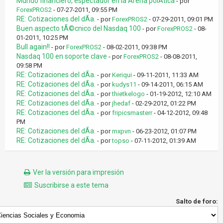
Mundo financiero, espectador en la Arena polÃ­tica
- por
ForexPROS2
- 07-27-2011, 09:55 PM
RE: Cotizaciones del dÃ­a.
- por
ForexPROS2
- 07-29-2011, 09:01 PM
Buen aspecto tÃ©cnico del Nasdaq 100
- por
ForexPROS2
- 08-
01-2011, 10:25 PM
Bull again!!
- por
ForexPROS2
- 08-02-2011, 09:38 PM
Nasdaq 100 en soporte clave
- por
ForexPROS2
- 08-08-2011,
09:58 PM
RE: Cotizaciones del dÃ­a.
- por
Keriqui
- 09-11-2011, 11:33 AM
RE: Cotizaciones del dÃ­a.
- por
kudys11
- 09-14-2011, 06:15 AM
RE: Cotizaciones del dÃ­a.
- por
thietkelogo
- 01-19-2012, 12:10 AM
RE: Cotizaciones del dÃ­a.
- por
jhedaf
- 02-29-2012, 01:22 PM
RE: Cotizaciones del dÃ­a.
- por
fripicsmasterr
- 04-12-2012, 09:48
PM
RE: Cotizaciones del dÃ­a.
- por
mxpvn
- 06-23-2012, 01:07 PM
RE: Cotizaciones del dÃ­a.
- por
topso
- 07-11-2012, 01:39 AM
Ver la versión para impresión
Suscribirse a este tema
Salto de foro: