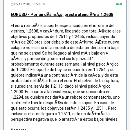
05-17-2010, 08:50 PM
#68
EURUSD - Por un dÃ­a mÃ¡s, preste atenciÃ³n a 1.2608
El euro rompiÃ³ el soporte especificado en el informe del
viernes, 1.2608, y cayÃ³ duro, llegando con total Ã©xito a los
objetivos propuestos de 1.2511 y 1.2455, incluso cayendo
mÃ¡s de 200 ptos. por debajo de este Ãºltimo. Â¡Este nuevo
colapso no es sino otra muestra de esta tendencia a la baja
que no se cansa! Se ha llegado al nivel mÃ¡s bajo en 4
aÃ±os, y parece dirigirse en el corto plazo â€“
probablemente durante esta semana - al nivel psicolÃ³gico
de 1.2000. El soporte de hoy se encuentra en 1.2254, y su
quiebre indicarÃ­a una continuaciÃ³n de la caÃ­da, y de esta
brutalidad del dÃ³lar hacia el euro. El objetivo de tal ruptura,
si sucediera, serÃ¡ de 1.2113, dado el nivel psicolÃ³gico
1.2000. En cuanto a la resistencia, que se encuentra en
1.2294, su quiebre nos darÃ­a un rebote compensatorio, uno
realmente fuerte despuÃ©s de este colapso. En caso de
que esto ocurra, los objetivos serÃ¡n 1.2435 y 1.2511. Pero
incluso si el euro llegara a 1.2511, esto no daÃ±arÃ­a la
perspectiva negativa que lo arrastrÃ³ a estos bajos niveles.