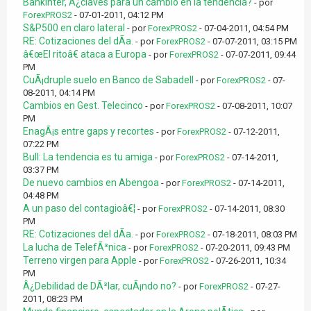
Bankinter, Â¿claves para un cambio en la tendencia?
- por
ForexPROS2
- 07-01-2011, 04:12 PM
S&P500 en claro lateral
- por
ForexPROS2
- 07-04-2011, 04:54 PM
RE: Cotizaciones del dÃ­a.
- por
ForexPROS2
- 07-07-2011, 03:15 PM
â€œEl ritoâ€ ataca a Europa
- por
ForexPROS2
- 07-07-2011, 09:44
PM
CuÃ¡druple suelo en Banco de Sabadell
- por
ForexPROS2
- 07-
08-2011, 04:14 PM
Cambios en Gest. Telecinco
- por
ForexPROS2
- 07-08-2011, 10:07
PM
EnagÃ¡s entre gaps y recortes
- por
ForexPROS2
- 07-12-2011,
07:22 PM
Bull: La tendencia es tu amiga
- por
ForexPROS2
- 07-14-2011,
03:37 PM
De nuevo cambios en Abengoa
- por
ForexPROS2
- 07-14-2011,
04:48 PM
A un paso del contagioâ€¦
- por
ForexPROS2
- 07-14-2011, 08:30
PM
RE: Cotizaciones del dÃ­a.
- por
ForexPROS2
- 07-18-2011, 08:03 PM
La lucha de TelefÃ³nica
- por
ForexPROS2
- 07-20-2011, 09:43 PM
Terreno virgen para Apple
- por
ForexPROS2
- 07-26-2011, 10:34
PM
Â¿Debilidad de DÃ³lar, cuÃ¡ndo no?
- por
ForexPROS2
- 07-27-
2011, 08:23 PM