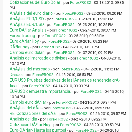
Cotizaciones del Euro Dolar
- por
ForexPROS2
- 03-18-2010, 09:35
PM
AnÃ¡lisis del euro diario
- por
ForexPROS2
- 03-22-2010, 09:20 PM
AnÃ¡lisis EUR/USD
- por
ForexPROS2
- 03-23-2010, 09:35 PM
AnÃ¡lisis EUR/USD
- por
ForexPROS2
- 03-23-2010, 10:25 PM
Euro DÃ³lar Analisis
- por
ForexPROS2
- 03-24-2010, 09:37 PM
Forex Trading
- por
ForexPROS2
- 03-25-2010, 09:58 PM
Euro dÃ³lar Hoy
- por
ForexPROS2
- 03-29-2010, 09:23 PM
DÃ³lar hoy
- por
ForexPROS2
- 04-06-2010, 09:13 PM
Cambio euro dolar
- por
ForexPROS2
- 04-07-2010, 09:49 PM
Analisis del mercado de divisas
- por
ForexPROS2
- 04-08-2010,
10:10 PM
AnÃ¡lisis del mercado
- por
ForexPROS2
- 04-12-2010, 11:12 PM
Divisas
- por
ForexPROS2
- 04-13-2010, 08:53 PM
EUR USD Pruebas decisivas de las lÃ­neas de tendencia crÃ­
ticas!
- por
ForexPROS2
- 04-14-2010, 09:09 PM
EURUSD demuestra importancia.
- por
ForexPROS2
- 04-15-2010,
10:34 PM
Cambio euro dÃ³lar
- por
ForexPROS2
- 04-21-2010, 09:34 PM
AnÃ¡lisis del dÃ­a
- por
ForexPROS2
- 04-22-2010, 09:57 PM
RE: Cotizaciones del dÃ­a.
- por
ForexPROS2
- 04-26-2010, 09:57 PM
Analisis del dia
- por
ForexPROS2
- 04-27-2010, 09:22 PM
Cotizacion DÃ³lar Hoy
- por
ForexPROS2
- 04-28-2010, 09:53 PM
Euro-DÃ³lar- Hasta los puntos!
- por
ForexPROS2
- 04-29-2010,