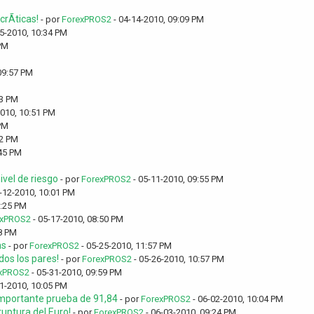
rÃ­ticas!
- por
ForexPROS2
- 04-14-2010, 09:09 PM
5-2010, 10:34 PM
PM
09:57 PM
53 PM
2010, 10:51 PM
PM
32 PM
:45 PM
vel de riesgo
- por
ForexPROS2
- 05-11-2010, 09:55 PM
-12-2010, 10:01 PM
0:25 PM
exPROS2
- 05-17-2010, 08:50 PM
8 PM
as
- por
ForexPROS2
- 05-25-2010, 11:57 PM
os los pares!
- por
ForexPROS2
- 05-26-2010, 10:57 PM
xPROS2
- 05-31-2010, 09:59 PM
1-2010, 10:05 PM
 importante prueba de 91,84
- por
ForexPROS2
- 06-02-2010, 10:04 PM
uptura del Euro!
- por
ForexPROS2
- 06-03-2010, 09:24 PM