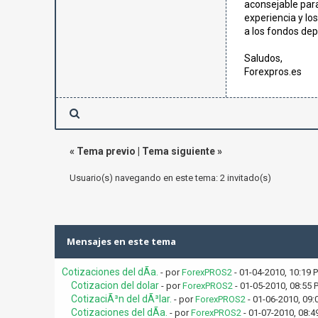
aconsejable para
experiencia y lo
a los fondos dep
Saludos,
Forexpros.es
«
Tema previo
|
Tema siguiente
»
Usuario(s) navegando en este tema: 2 invitado(s)
Mensajes en este tema
Cotizaciones del dÃ­a.
- por
ForexPROS2
- 01-04-2010, 10:19 
Cotizacion del dolar
- por
ForexPROS2
- 01-05-2010, 08:55 
CotizaciÃ³n del dÃ³lar.
- por
ForexPROS2
- 01-06-2010, 09:
Cotizaciones del dÃ­a.
- por
ForexPROS2
- 01-07-2010, 08:4