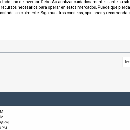
 todo tipo de inversor. DeberÃ­a analizar cuidadosamente si ante su situ
s recursos necesarios para operar en estos mercados. Puede que pierda 
ositados inicialmente. Siga nuestros consejos, opiniones y recomendaci
PM
PM
08 PM
9 PM