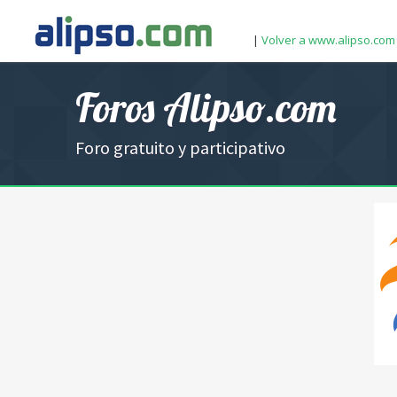
|
Volver a www.alipso.com
Foros Alipso.com
Foro gratuito y participativo