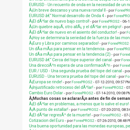
EURUSD - Un recuento de onda en la necesidad de un n
Â¡Un breve descanso y una nueva ronda! II
- por
ForexPR
EURUSD â€“ Normal desarrollo de Onda 4
- por
ForexPR
Â¡El dÃ³lar de nuevo bajo control!
- por
ForexPROS2
- 06-1
Â¡Un quiebre aquÃ­, otro allÃ¡, y el dÃ³lar en peligro!
- po
Â¡El dÃ³lar de nuevo en el asiento del conductor!
- por
F
Â¡Hoy se determina la seriedad de la fuerza de las mo
Â¡Euro y Libra por caminos separados!
- por
ForexPROS2
Un dÃ­a mÃ¡s para pensar en la tendencia
- por
ForexPR
Un dÃ­a mÃ¡s para pensar en la tendencia (2)
- por
Fore
EURUSD â€“ Cerca del tope superior del canal
- por
Fore
Una direcciÃ³n espera de una confirmaciÃ³n
- por
Forex
EUR / USD - Una segunda prueba del tope del canal
- po
EURUSD - Una tercera prueba del tope del canal
- por
Fo
Â¡Europa se rinde!
- por
ForexPROS2
- 07-12-2010, 09:57 P
Â¡Injustificado retroceso del dÃ³lar!
- por
ForexPROS2
- 0
Cambio Euro Dolar
- por
ForexPROS2
- 07-14-2010, 09:08 P
Â¡Muchas cosas se aclararÃ¡n antes de fin de seman
Â¡El dÃ³lar en problemas, a menos que lo salve el euro!
Â¡A punto de estallar!
- por
ForexPROS2
- 07-20-2010, 08:3
Â¡El dÃ³lar regresÃ³ de la muerte!
- por
ForexPROS2
- 07-
Cotizacion del Euro
- por
ForexPROS2
- 07-26-2010, 08:48 
Una buena oportunidad para las monedas europeas, pero