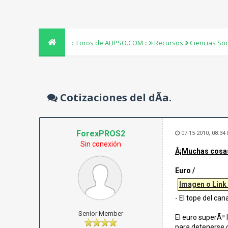
:: Foros de ALIPSO.COM ::
Recursos
Ciencias So
Cotizaciones del dÃ­a.
ForexPROS2
07-15-2010, 08:34
Sin conexión
Â¡Muchas cosas 
Euro /
Imagen o Link
- El tope del ca
Senior Member
El euro superÃ³ 
para detenerse 