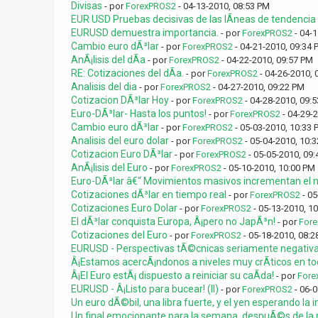
Divisas
- por
ForexPROS2
- 04-13-2010, 08:53 PM
EUR USD Pruebas decisivas de las lÃ­neas de tendencia c
EURUSD demuestra importancia.
- por
ForexPROS2
- 04-1
Cambio euro dÃ³lar
- por
ForexPROS2
- 04-21-2010, 09:34 
AnÃ¡lisis del dÃ­a
- por
ForexPROS2
- 04-22-2010, 09:57 PM
RE: Cotizaciones del dÃ­a.
- por
ForexPROS2
- 04-26-2010, 
Analisis del dia
- por
ForexPROS2
- 04-27-2010, 09:22 PM
Cotizacion DÃ³lar Hoy
- por
ForexPROS2
- 04-28-2010, 09:
Euro-DÃ³lar- Hasta los puntos!
- por
ForexPROS2
- 04-29-
Cambio euro dÃ³lar
- por
ForexPROS2
- 05-03-2010, 10:33 
Analisis del euro dolar
- por
ForexPROS2
- 05-04-2010, 10:
Cotizacion Euro DÃ³lar
- por
ForexPROS2
- 05-05-2010, 09
AnÃ¡lisis del Euro
- por
ForexPROS2
- 05-10-2010, 10:00 PM
Euro-DÃ³lar â€“ Movimientos masivos incrementan el ni
Cotizaciones dÃ³lar en tiempo real
- por
ForexPROS2
- 05
Cotizaciones Euro Dolar
- por
ForexPROS2
- 05-13-2010, 1
El dÃ³lar conquista Europa, Â¡pero no JapÃ³n!
- por
For
Cotizaciones del Euro
- por
ForexPROS2
- 05-18-2010, 08:2
EURUSD - Perspectivas tÃ©cnicas seriamente negativ
Â¡Estamos acercÃ¡ndonos a niveles muy crÃ­ticos en tod
Â¡El Euro estÃ¡ dispuesto a reiniciar su caÃ­da!
- por
Fore
EURUSD - Â¡Listo para bucear! (II)
- por
ForexPROS2
- 06-0
Un euro dÃ©bil, una libra fuerte, y el yen esperando la
Un final emocionante para la semana, despuÃ©s de la r