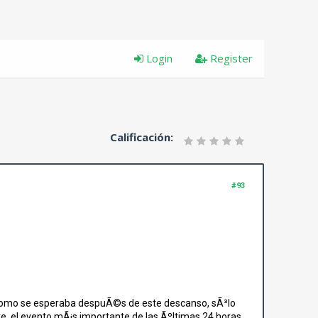
Login
Register
Calificación:
#93
Ã³ como se esperaba despuÃ©s de este descanso, sÃ³lo
, el evento mÃ¡s importante de las Ãºltimas 24 horas