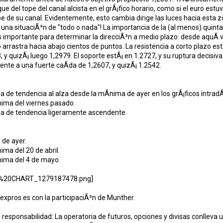
ue del tope del canal alcista en el grÃ¡fico horario, como si el euro est
ope de su canal. Evidentemente, esto cambia dirige las luces hacia esta 
 una situaciÃ³n de "todo o nada"! La importancia de la (al menos) quin
s importante para determinar la direcciÃ³n a medio plazo: desde aquÃ­ 
o arrastra hacia abajo cientos de puntos. La resistencia a corto plazo est
, y quizÃ¡ luego 1,2979. El soporte estÃ¡ en 1.2727, y su ruptura decisiva
nte a una fuerte caÃ­da de 1,2607, y quizÃ¡ 1.2542.
ea de tendencia al alza desde la mÃ­nima de ayer en los grÃ¡ficos intradÃ
nima del viernes pasado.
nea de tendencia ligeramente ascendente.
 de ayer.
ima del 20 de abril.
nima del 4 de mayo.
orexpros.es con la participaciÃ³n de Munther.
responsabilidad: La operatoria de futuros, opciones y divisas conlleva u