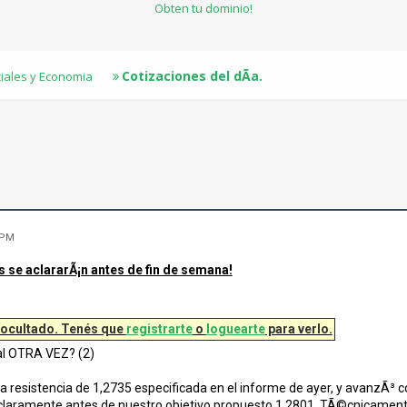
Obten tu dominio!
Cotizaciones del dÃ­a.
ciales y Economia
 PM
se aclararÃ¡n antes de fin de semana!
 ocultado. Tenés que
registrarte
o
loguearte
para verlo.
nal OTRA VEZ? (2)
la resistencia de 1,2735 especificada en el informe de ayer, y avanz
claramente antes de nuestro objetivo propuesto 1,2801. TÃ©cnicamente