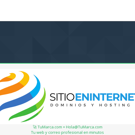
🚀 TuMarca.com + Hola@TuMarca.com
Tu web y correo profesional en minutos