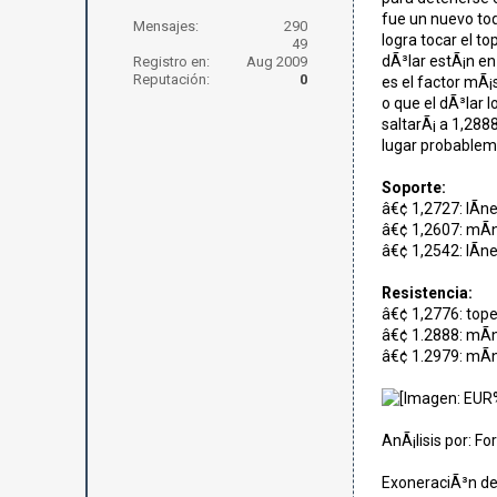
fue un nuevo toq
Mensajes:
290
logra tocar el t
49
dÃ³lar estÃ¡n en
Registro en:
Aug 2009
Reputación:
0
es el factor mÃ¡
o que el dÃ³lar l
saltarÃ¡ a 1,2888
lugar probableme
Soporte:
â€¢ 1,2727: lÃ­n
â€¢ 1,2607: mÃ­
â€¢ 1,2542: lÃ­
Resistencia:
â€¢ 1,2776: tope
â€¢ 1.2888: mÃ­n
â€¢ 1.2979: mÃ­
AnÃ¡lisis por: F
ExoneraciÃ³n de 