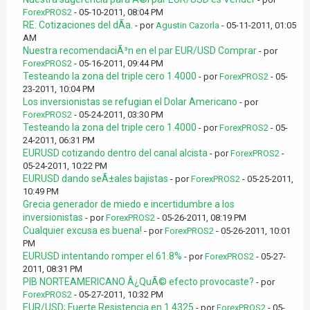
ForexPROS2
- 05-10-2011, 08:04 PM
RE: Cotizaciones del dÃ­a.
- por
Agustin Cazorla
- 05-11-2011, 01:05
AM
Nuestra recomendaciÃ³n en el par EUR/USD Comprar
- por
ForexPROS2
- 05-16-2011, 09:44 PM
Testeando la zona del triple cero 1.4000
- por
ForexPROS2
- 05-
23-2011, 10:04 PM
Los inversionistas se refugian el Dolar Americano
- por
ForexPROS2
- 05-24-2011, 03:30 PM
Testeando la zona del triple cero 1.4000
- por
ForexPROS2
- 05-
24-2011, 06:31 PM
EURUSD cotizando dentro del canal alcista
- por
ForexPROS2
-
05-24-2011, 10:22 PM
EURUSD dando seÃ±ales bajistas
- por
ForexPROS2
- 05-25-2011,
10:49 PM
Grecia generador de miedo e incertidumbre a los
inversionistas
- por
ForexPROS2
- 05-26-2011, 08:19 PM
Cualquier excusa es buena!
- por
ForexPROS2
- 05-26-2011, 10:01
PM
EURUSD intentando romper el 61.8%
- por
ForexPROS2
- 05-27-
2011, 08:31 PM
PIB NORTEAMERICANO Â¿QuÃ© efecto provocaste?
- por
ForexPROS2
- 05-27-2011, 10:32 PM
EUR/USD; Fuerte Resistencia en 1.4325
- por
ForexPROS2
- 05-