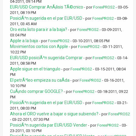
04-2011, 09:14 PM
EUR/USD Comprar AnÃ¡lisis TÃ©cnico
- por
ForexPROS2
- 03-05-
2011, 08:19 PM
PosiciÃ³n sugerida en el par EUR/USD
- por
ForexPROS2
- 03-08-
2011, 03:45 AM
Oro esta listo para ir a la baja?
- por
ForexPROS2
- 03-09-2011,
03:04 PM
Apple a la baja
- por
ForexPROS2
- 03-10-2011, 08:05 PM
Movimientos cortos con Apple
- por
ForexPROS2
- 03-11-2011,
10:22 PM
EUR/USD posiciÃ³n sugerida Comprar
- por
ForexPROS2
- 03-14-
2011, 08:58 PM
Apple sigue en el triangulo
- por
ForexPROS2
- 03-15-2011, 08:04
PM
El petrÃ³leo empieza su caÃ­da
- por
ForexPROS2
- 03-16-2011,
10:10 PM
CuÃ¡ndo comprar GOOGLE?
- por
ForexPROS2
- 03-18-2011, 09:22
PM
PosiciÃ³n sugerida en el par EUR/USD
- por
ForexPROS2
- 03-21-
2011, 08:03 PM
Ahora el ORO vuelve a bajar o sigue subiendo?
- por
ForexPROS2
- 03-22-2011, 07:30 PM
PosiciÃ³n sugerida par EUR/USD Vender
- por
ForexPROS2
- 03-
23-2011, 03:10 PM