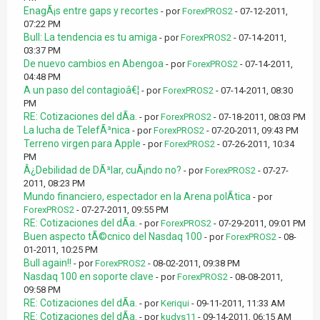
EnagÃ¡s entre gaps y recortes
- por
ForexPROS2
- 07-12-2011,
07:22 PM
Bull: La tendencia es tu amiga
- por
ForexPROS2
- 07-14-2011,
03:37 PM
De nuevo cambios en Abengoa
- por
ForexPROS2
- 07-14-2011,
04:48 PM
A un paso del contagioâ€¦
- por
ForexPROS2
- 07-14-2011, 08:30
PM
RE: Cotizaciones del dÃ­a.
- por
ForexPROS2
- 07-18-2011, 08:03 PM
La lucha de TelefÃ³nica
- por
ForexPROS2
- 07-20-2011, 09:43 PM
Terreno virgen para Apple
- por
ForexPROS2
- 07-26-2011, 10:34
PM
Â¿Debilidad de DÃ³lar, cuÃ¡ndo no?
- por
ForexPROS2
- 07-27-
2011, 08:23 PM
Mundo financiero, espectador en la Arena polÃ­tica
- por
ForexPROS2
- 07-27-2011, 09:55 PM
RE: Cotizaciones del dÃ­a.
- por
ForexPROS2
- 07-29-2011, 09:01 PM
Buen aspecto tÃ©cnico del Nasdaq 100
- por
ForexPROS2
- 08-
01-2011, 10:25 PM
Bull again!!
- por
ForexPROS2
- 08-02-2011, 09:38 PM
Nasdaq 100 en soporte clave
- por
ForexPROS2
- 08-08-2011,
09:58 PM
RE: Cotizaciones del dÃ­a.
- por
Keriqui
- 09-11-2011, 11:33 AM
RE: Cotizaciones del dÃ­a.
- por
kudys11
- 09-14-2011, 06:15 AM