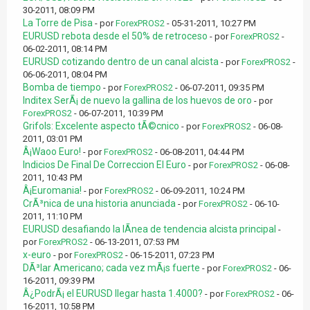
30-2011, 08:09 PM
La Torre de Pisa
- por
ForexPROS2
- 05-31-2011, 10:27 PM
EURUSD rebota desde el 50% de retroceso
- por
ForexPROS2
-
06-02-2011, 08:14 PM
EURUSD cotizando dentro de un canal alcista
- por
ForexPROS2
-
06-06-2011, 08:04 PM
Bomba de tiempo
- por
ForexPROS2
- 06-07-2011, 09:35 PM
Inditex SerÃ¡ de nuevo la gallina de los huevos de oro
- por
ForexPROS2
- 06-07-2011, 10:39 PM
Grifols: Excelente aspecto tÃ©cnico
- por
ForexPROS2
- 06-08-
2011, 03:01 PM
Â¡Waoo Euro!
- por
ForexPROS2
- 06-08-2011, 04:44 PM
Indicios De Final De Correccion El Euro
- por
ForexPROS2
- 06-08-
2011, 10:43 PM
Â¡Euromania!
- por
ForexPROS2
- 06-09-2011, 10:24 PM
CrÃ³nica de una historia anunciada
- por
ForexPROS2
- 06-10-
2011, 11:10 PM
EURUSD desafiando la lÃ­nea de tendencia alcista principal
-
por
ForexPROS2
- 06-13-2011, 07:53 PM
x-euro
- por
ForexPROS2
- 06-15-2011, 07:23 PM
DÃ³lar Americano; cada vez mÃ¡s fuerte
- por
ForexPROS2
- 06-
16-2011, 09:39 PM
Â¿PodrÃ¡ el EURUSD llegar hasta 1.4000?
- por
ForexPROS2
- 06-
16-2011, 10:58 PM