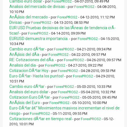
Cambio euro dolar
- por
ForexPROS2
- 04-07-2010, 09:49 PM
Analisis del mercado de divisas
- por
ForexPROS2
- 04-08-2010,
10:10 PM
AnÃ¡lisis del mercado
- por
ForexPROS2
- 04-12-2010, 11:12 PM
Divisas
- por
ForexPROS2
- 04-13-2010, 08:53 PM
EUR USD Pruebas decisivas de las lÃ­neas de tendencia crÃ­
ticas!
- por
ForexPROS2
- 04-14-2010, 09:09 PM
EURUSD demuestra importancia.
- por
ForexPROS2
- 04-15-2010,
10:34 PM
Cambio euro dÃ³lar
- por
ForexPROS2
- 04-21-2010, 09:34 PM
AnÃ¡lisis del dÃ­a
- por
ForexPROS2
- 04-22-2010, 09:57 PM
RE: Cotizaciones del dÃ­a.
- por
ForexPROS2
- 04-26-2010, 09:57 PM
Analisis del dia
- por
ForexPROS2
- 04-27-2010, 09:22 PM
Cotizacion DÃ³lar Hoy
- por
ForexPROS2
- 04-28-2010, 09:53 PM
Euro-DÃ³lar- Hasta los puntos!
- por
ForexPROS2
- 04-29-2010,
10:51 PM
Cambio euro dÃ³lar
- por
ForexPROS2
- 05-03-2010, 10:33 PM
Analisis del euro dolar
- por
ForexPROS2
- 05-04-2010, 10:32 PM
Cotizacion Euro DÃ³lar
- por
ForexPROS2
- 05-05-2010, 09:45 PM
AnÃ¡lisis del Euro
- por
ForexPROS2
- 05-10-2010, 10:00 PM
Euro-DÃ³lar â€“ Movimientos masivos incrementan el nivel de
riesgo
- por
ForexPROS2
- 05-11-2010, 09:55 PM
Cotizaciones dÃ³lar en tiempo real
- por
ForexPROS2
- 05-12-
2010, 10:01 PM