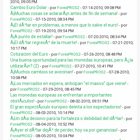
2010, 09:05 PM
Cambio Euro Dolar
- por
ForexPROS2
- 07-14-2010, 09:08 PM
Â¡Muchas cosas se aclararÃ¡n antes de fin de semana!
- por
ForexPROS2
- 07-15-2010, 08:34 PM
Â¡El dÃ³lar en problemas, a menos que lo salve el euro!
- por
ForexPROS2
- 07-19-2010, 09:54 PM
Â¡A punto de estallar!
- por
ForexPROS2
- 07-20-2010, 08:34 PM
Â¡El dÃ³lar regresÃ³ de la muerte!
- por
ForexPROS2
- 07-21-2010,
10:17 PM
Cotizacion del Euro
- por
ForexPROS2
- 07-26-2010, 08:48 PM
Una buena oportunidad para las monedas europeas, pero Â¿la
utilizarÃ¡n? (2)
- por
ForexPROS2
- 07-27-2010, 10:41 PM
Â¡Muchos cambios se avecinan!
- por
ForexPROS2
- 07-28-2010,
10:08 PM
Â¡Los mercados en espera, anticipan "el masivo" que viene!
-
por
ForexPROS2
- 07-29-2010, 08:45 PM
Las monedas europeas se enfrentan a importantes
obstÃ¡culos!
- por
ForexPROS2
- 08-02-2010, 09:51 PM
El gran espectÃ¡culo europeo deleita a los espectadores!
- por
ForexPROS2
- 08-03-2010, 10:14 PM
Â¡Un dÃ­a decisivo para la fortaleza o debilidad del dÃ³lar!
- por
ForexPROS2
- 08-04-2010, 10:52 PM
Â¡Ayer el dÃ³lar dejÃ³ de perder, hoy va por ganancias!
- por
ForexPROS2
- 08-05-2010, 10:04 PM