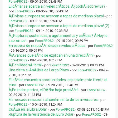
ForexPROS2
- 09-01-2010, 08:43 PM
El dÃ³lar se acerca a niveles crÃ­ticos, Â¿podrÃ¡ sobrevivir?
-
por
ForexPROS2
- 09-06-2010, 09:40 PM
Â¡Divisas europeas se acercan a topes de mediano plazo!
- por
ForexPROS2
- 09-13-2010, 09:50 PM
Â¡Divisas europeas se acercan a topes de mediano plazo! (2)
-
por
ForexPROS2
- 09-14-2010, 09:33 PM
Â¿Rupturas sostenidas, o agotamientos y caÃ­das? Â¡Hoy lo
sabremos!
- por
ForexPROS2
- 09-15-2010, 09:59 PM
En espera de reacciÃ³n desde niveles crÃ­ticos
- por
ForexPROS2
- 09-16-2010, 09:09 PM
Â¡Avances que sÃ³lo se explican en una direcciÃ³n!
- por
ForexPROS2
- 09-17-2010, 10:12 PM
Â¡Debilidad sÃºbita!
- por
ForexPROS2
- 09-20-2010, 09:12 PM
Una visita al AnÃ¡lisis de Largo Plazo
- por
ForexPROS2
- 09-22-
2010, 09:27 PM
El dÃ³lar encuentra oportunidades, especialmente frente al
euro
- por
ForexPROS2
- 09-28-2010, 11:46 PM
Â¡En todas partes, el DÃ³lar bajo presiÃ³n!
- por
ForexPROS2
-
09-29-2010, 11:13 PM
El mercado reacciona al sentimiento de los inversores
- por
ForexPROS2
- 10-04-2010, 11:24 PM
CuÃ±a en la Libra Dolar
- por
ForexPROS2
- 03-03-2011, 10:43 PM
Ruptura de la resistencia del Euro Dolar
- por
ForexPROS2
- 03-