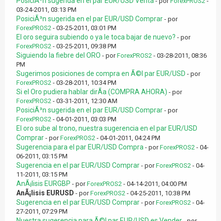
PosiciÃ³n sugerida en el par EUR/USD Venta
- por
ForexPROS2
-
03-24-2011, 03:13 PM
PosiciÃ³n sugerida en el par EUR/USD Comprar
- por
ForexPROS2
- 03-25-2011, 03:01 PM
El oro seguira subiendo o ya le toca bajar de nuevo?
- por
ForexPROS2
- 03-25-2011, 09:38 PM
Siguiendo la fiebre del ORO
- por
ForexPROS2
- 03-28-2011, 08:36
PM
Sugerimos posiciones de compra en Ã©l par EUR/USD
- por
ForexPROS2
- 03-28-2011, 10:34 PM
Si el Oro pudiera hablar dirÃ­a (COMPRA AHORA)
- por
ForexPROS2
- 03-31-2011, 12:30 AM
PosiciÃ³n sugerida en el par EUR/USD Comprar
- por
ForexPROS2
- 04-01-2011, 03:03 PM
El oro sube al trono, nuestra sugerencia en el par EUR/USD
Comprar
- por
ForexPROS2
- 04-01-2011, 04:24 PM
Sugerencia para el par EUR/USD Compra
- por
ForexPROS2
- 04-
06-2011, 03:15 PM
Sugerencia en el par EUR/USD Comprar
- por
ForexPROS2
- 04-
11-2011, 03:15 PM
AnÃ¡lisis EURGBP
- por
ForexPROS2
- 04-14-2011, 04:00 PM
AnÃ¡lisis EURUSD
- por
ForexPROS2
- 04-25-2011, 10:38 PM
Sugerencia en el par EUR/USD Comprar
- por
ForexPROS2
- 04-
27-2011, 07:29 PM
Nuestra sugerencia para Ã©l par EUR/USD es Vender
- por