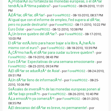
Â¿ProbarÃ¡n su fortaleza las monedas europeas, o el dÃ³lar
tendrÃ¡ la Ãºltima palabra?
- por
ForexPROS2
- 08-09-2010, 11:01
PM
Â¡DÃ³lar, dÃ³lar, dÃ³lar!
- por
ForexPROS2
- 08-10-2010, 08:37 PM
Al igual que con el informe de empleo, Fed supera al dÃ³lar,
pero no puede destruirlo!
- por
ForexPROS2
- 08-11-2010, 10:22 PM
Euro Dolar
- por
ForexPROS2
- 08-12-2010, 10:38 PM
Â¿Un breve quiebre del dÃ³lar?
- por
ForexPROS2
- 08-17-2010,
10:03 PM
El dÃ³lar estÃ¡ listo para hacer bajar a la libra, Â¿harÃ¡ lo
mismo con el euro?
- por
ForexPROS2
- 08-18-2010, 10:39 PM
Â¿CÃ³mo harÃ¡ el dÃ³lar para cuidar su breve quiebre?
- por
ForexPROS2
- 08-19-2010, 08:43 PM
Euro DÃ³lar: Expectativas de una semana emocionante
- por
ForexPROS2
- 08-23-2010, 09:34 PM
Â¡El dÃ³lar se adueÃ±Ã³ de Asia!
- por
ForexPROS2
- 08-24-2010,
09:51 PM
Â¡Un dÃ³lar lleno de informaciÃ³n!
- por
ForexPROS2
- 08-25-
2010, 10:06 PM
SeÃ±ales de inversiÃ³n de las monedas europeas ponen al
dÃ³lar bajo presiÃ³n
- por
ForexPROS2
- 08-26-2010, 10:40 PM
Â¡La emociÃ³n ya comenzÃ³!
- por
ForexPROS2
- 08-31-2010,
08:35 PM
Â¡El descanso del dÃ³lar es breve, no permanente!
- por