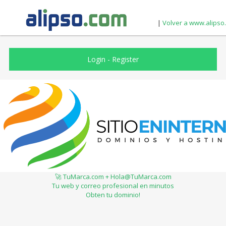
|
Volver a www.alipso
Login
-
Register
🚀 TuMarca.com + Hola@TuMarca.com
Tu web y correo profesional en minutos
Obten tu dominio!