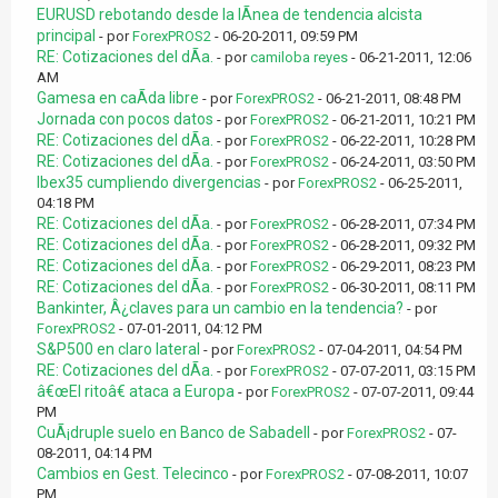
EURUSD rebotando desde la lÃ­nea de tendencia alcista
principal
- por
ForexPROS2
- 06-20-2011, 09:59 PM
RE: Cotizaciones del dÃ­a.
- por
camiloba reyes
- 06-21-2011, 12:06
AM
Gamesa en caÃ­da libre
- por
ForexPROS2
- 06-21-2011, 08:48 PM
Jornada con pocos datos
- por
ForexPROS2
- 06-21-2011, 10:21 PM
RE: Cotizaciones del dÃ­a.
- por
ForexPROS2
- 06-22-2011, 10:28 PM
RE: Cotizaciones del dÃ­a.
- por
ForexPROS2
- 06-24-2011, 03:50 PM
Ibex35 cumpliendo divergencias
- por
ForexPROS2
- 06-25-2011,
04:18 PM
RE: Cotizaciones del dÃ­a.
- por
ForexPROS2
- 06-28-2011, 07:34 PM
RE: Cotizaciones del dÃ­a.
- por
ForexPROS2
- 06-28-2011, 09:32 PM
RE: Cotizaciones del dÃ­a.
- por
ForexPROS2
- 06-29-2011, 08:23 PM
RE: Cotizaciones del dÃ­a.
- por
ForexPROS2
- 06-30-2011, 08:11 PM
Bankinter, Â¿claves para un cambio en la tendencia?
- por
ForexPROS2
- 07-01-2011, 04:12 PM
S&P500 en claro lateral
- por
ForexPROS2
- 07-04-2011, 04:54 PM
RE: Cotizaciones del dÃ­a.
- por
ForexPROS2
- 07-07-2011, 03:15 PM
â€œEl ritoâ€ ataca a Europa
- por
ForexPROS2
- 07-07-2011, 09:44
PM
CuÃ¡druple suelo en Banco de Sabadell
- por
ForexPROS2
- 07-
08-2011, 04:14 PM
Cambios en Gest. Telecinco
- por
ForexPROS2
- 07-08-2011, 10:07
PM