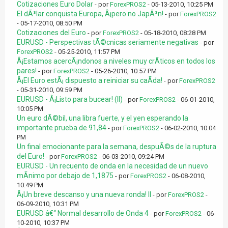
Cotizaciones Euro Dolar
- por
ForexPROS2
- 05-13-2010, 10:25 PM
El dÃ³lar conquista Europa, Â¡pero no JapÃ³n!
- por
ForexPROS2
- 05-17-2010, 08:50 PM
Cotizaciones del Euro
- por
ForexPROS2
- 05-18-2010, 08:28 PM
EURUSD - Perspectivas tÃ©cnicas seriamente negativas
- por
ForexPROS2
- 05-25-2010, 11:57 PM
Â¡Estamos acercÃ¡ndonos a niveles muy crÃ­ticos en todos los
pares!
- por
ForexPROS2
- 05-26-2010, 10:57 PM
Â¡El Euro estÃ¡ dispuesto a reiniciar su caÃ­da!
- por
ForexPROS2
- 05-31-2010, 09:59 PM
EURUSD - Â¡Listo para bucear! (II)
- por
ForexPROS2
- 06-01-2010,
10:05 PM
Un euro dÃ©bil, una libra fuerte, y el yen esperando la
importante prueba de 91,84
- por
ForexPROS2
- 06-02-2010, 10:04
PM
Un final emocionante para la semana, despuÃ©s de la ruptura
del Euro!
- por
ForexPROS2
- 06-03-2010, 09:24 PM
EURUSD - Un recuento de onda en la necesidad de un nuevo
mÃ­nimo por debajo de 1,1875
- por
ForexPROS2
- 06-08-2010,
10:49 PM
Â¡Un breve descanso y una nueva ronda! II
- por
ForexPROS2
-
06-09-2010, 10:31 PM
EURUSD â€“ Normal desarrollo de Onda 4
- por
ForexPROS2
- 06-
10-2010, 10:37 PM