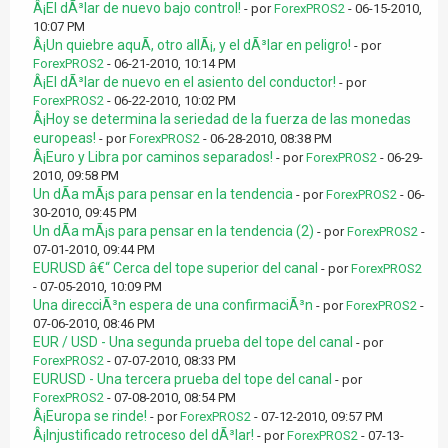
Â¡El dÃ³lar de nuevo bajo control!
- por
ForexPROS2
- 06-15-2010,
10:07 PM
Â¡Un quiebre aquÃ­, otro allÃ¡, y el dÃ³lar en peligro!
- por
ForexPROS2
- 06-21-2010, 10:14 PM
Â¡El dÃ³lar de nuevo en el asiento del conductor!
- por
ForexPROS2
- 06-22-2010, 10:02 PM
Â¡Hoy se determina la seriedad de la fuerza de las monedas
europeas!
- por
ForexPROS2
- 06-28-2010, 08:38 PM
Â¡Euro y Libra por caminos separados!
- por
ForexPROS2
- 06-29-
2010, 09:58 PM
Un dÃ­a mÃ¡s para pensar en la tendencia
- por
ForexPROS2
- 06-
30-2010, 09:45 PM
Un dÃ­a mÃ¡s para pensar en la tendencia (2)
- por
ForexPROS2
-
07-01-2010, 09:44 PM
EURUSD â€“ Cerca del tope superior del canal
- por
ForexPROS2
- 07-05-2010, 10:09 PM
Una direcciÃ³n espera de una confirmaciÃ³n
- por
ForexPROS2
-
07-06-2010, 08:46 PM
EUR / USD - Una segunda prueba del tope del canal
- por
ForexPROS2
- 07-07-2010, 08:33 PM
EURUSD - Una tercera prueba del tope del canal
- por
ForexPROS2
- 07-08-2010, 08:54 PM
Â¡Europa se rinde!
- por
ForexPROS2
- 07-12-2010, 09:57 PM
Â¡Injustificado retroceso del dÃ³lar!
- por
ForexPROS2
- 07-13-