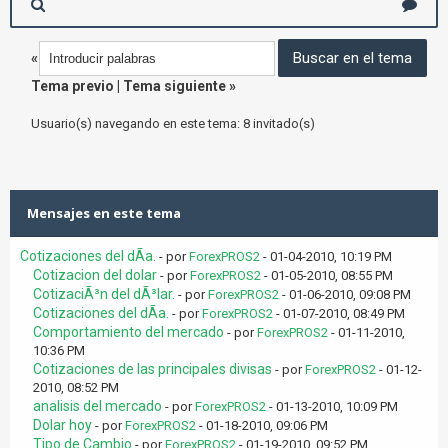
«
Tema previo
|
Tema siguiente
»
Usuario(s) navegando en este tema: 8 invitado(s)
Mensajes en este tema
Cotizaciones del dÃ­a.
- por
ForexPROS2
- 01-04-2010, 10:19 PM
Cotizacion del dolar
- por
ForexPROS2
- 01-05-2010, 08:55 PM
CotizaciÃ³n del dÃ³lar.
- por
ForexPROS2
- 01-06-2010, 09:08 PM
Cotizaciones del dÃ­a.
- por
ForexPROS2
- 01-07-2010, 08:49 PM
Comportamiento del mercado
- por
ForexPROS2
- 01-11-2010,
10:36 PM
Cotizaciones de las principales divisas
- por
ForexPROS2
- 01-12-
2010, 08:52 PM
analisis del mercado
- por
ForexPROS2
- 01-13-2010, 10:09 PM
Dolar hoy
- por
ForexPROS2
- 01-18-2010, 09:06 PM
Tipo de Cambio
- por
ForexPROS2
- 01-19-2010, 09:52 PM