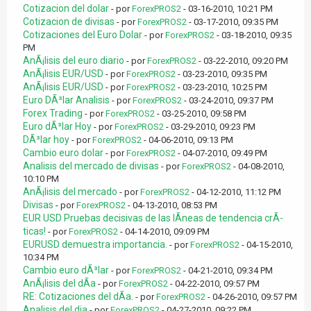
Cotizacion del dolar
- por
ForexPROS2
- 03-16-2010, 10:21 PM
Cotizacion de divisas
- por
ForexPROS2
- 03-17-2010, 09:35 PM
Cotizaciones del Euro Dolar
- por
ForexPROS2
- 03-18-2010, 09:35
PM
AnÃ¡lisis del euro diario
- por
ForexPROS2
- 03-22-2010, 09:20 PM
AnÃ¡lisis EUR/USD
- por
ForexPROS2
- 03-23-2010, 09:35 PM
AnÃ¡lisis EUR/USD
- por
ForexPROS2
- 03-23-2010, 10:25 PM
Euro DÃ³lar Analisis
- por
ForexPROS2
- 03-24-2010, 09:37 PM
Forex Trading
- por
ForexPROS2
- 03-25-2010, 09:58 PM
Euro dÃ³lar Hoy
- por
ForexPROS2
- 03-29-2010, 09:23 PM
DÃ³lar hoy
- por
ForexPROS2
- 04-06-2010, 09:13 PM
Cambio euro dolar
- por
ForexPROS2
- 04-07-2010, 09:49 PM
Analisis del mercado de divisas
- por
ForexPROS2
- 04-08-2010,
10:10 PM
AnÃ¡lisis del mercado
- por
ForexPROS2
- 04-12-2010, 11:12 PM
Divisas
- por
ForexPROS2
- 04-13-2010, 08:53 PM
EUR USD Pruebas decisivas de las lÃ­neas de tendencia crÃ­
ticas!
- por
ForexPROS2
- 04-14-2010, 09:09 PM
EURUSD demuestra importancia.
- por
ForexPROS2
- 04-15-2010,
10:34 PM
Cambio euro dÃ³lar
- por
ForexPROS2
- 04-21-2010, 09:34 PM
AnÃ¡lisis del dÃ­a
- por
ForexPROS2
- 04-22-2010, 09:57 PM
RE: Cotizaciones del dÃ­a.
- por
ForexPROS2
- 04-26-2010, 09:57 PM
Analisis del dia
- por
ForexPROS2
- 04-27-2010, 09:22 PM