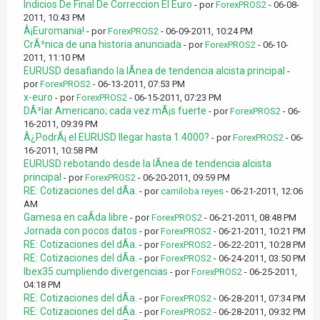
Indicios De Final De Correccion El Euro
- por
ForexPROS2
- 06-08-
2011, 10:43 PM
Â¡Euromania!
- por
ForexPROS2
- 06-09-2011, 10:24 PM
CrÃ³nica de una historia anunciada
- por
ForexPROS2
- 06-10-
2011, 11:10 PM
EURUSD desafiando la lÃ­nea de tendencia alcista principal
-
por
ForexPROS2
- 06-13-2011, 07:53 PM
x-euro
- por
ForexPROS2
- 06-15-2011, 07:23 PM
DÃ³lar Americano; cada vez mÃ¡s fuerte
- por
ForexPROS2
- 06-
16-2011, 09:39 PM
Â¿PodrÃ¡ el EURUSD llegar hasta 1.4000?
- por
ForexPROS2
- 06-
16-2011, 10:58 PM
EURUSD rebotando desde la lÃ­nea de tendencia alcista
principal
- por
ForexPROS2
- 06-20-2011, 09:59 PM
RE: Cotizaciones del dÃ­a.
- por
camiloba reyes
- 06-21-2011, 12:06
AM
Gamesa en caÃ­da libre
- por
ForexPROS2
- 06-21-2011, 08:48 PM
Jornada con pocos datos
- por
ForexPROS2
- 06-21-2011, 10:21 PM
RE: Cotizaciones del dÃ­a.
- por
ForexPROS2
- 06-22-2011, 10:28 PM
RE: Cotizaciones del dÃ­a.
- por
ForexPROS2
- 06-24-2011, 03:50 PM
Ibex35 cumpliendo divergencias
- por
ForexPROS2
- 06-25-2011,
04:18 PM
RE: Cotizaciones del dÃ­a.
- por
ForexPROS2
- 06-28-2011, 07:34 PM
RE: Cotizaciones del dÃ­a.
- por
ForexPROS2
- 06-28-2011, 09:32 PM