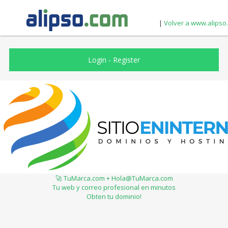
|
Volver a www.alipso
Login
-
Register
🚀 TuMarca.com + Hola@TuMarca.com
Tu web y correo profesional en minutos
Obten tu dominio!