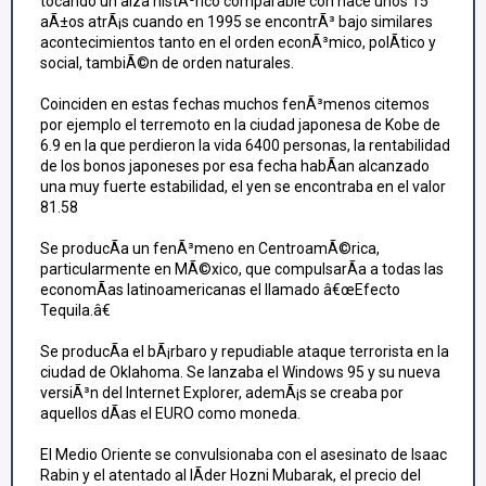
tocando un alza histÃ³rico comparable con hace unos 15
aÃ±os atrÃ¡s cuando en 1995 se encontrÃ³ bajo similares
acontecimientos tanto en el orden econÃ³mico, polÃ­tico y
social, tambiÃ©n de orden naturales.
Coinciden en estas fechas muchos fenÃ³menos citemos
por ejemplo el terremoto en la ciudad japonesa de Kobe de
6.9 en la que perdieron la vida 6400 personas, la rentabilidad
de los bonos japoneses por esa fecha habÃ­an alcanzado
una muy fuerte estabilidad, el yen se encontraba en el valor
81.58
Se producÃ­a un fenÃ³meno en CentroamÃ©rica,
particularmente en MÃ©xico, que compulsarÃ­a a todas las
economÃ­as latinoamericanas el llamado â€œEfecto
Tequila.â€
Se producÃ­a el bÃ¡rbaro y repudiable ataque terrorista en la
ciudad de Oklahoma. Se lanzaba el Windows 95 y su nueva
versiÃ³n del Internet Explorer, ademÃ¡s se creaba por
aquellos dÃ­as el EURO como moneda.
El Medio Oriente se convulsionaba con el asesinato de Isaac
Rabin y el atentado al lÃ­der Hozni Mubarak, el precio del