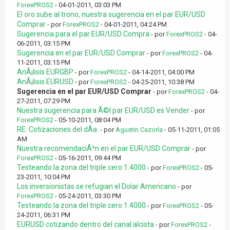
ForexPROS2
- 04-01-2011, 03:03 PM
El oro sube al trono, nuestra sugerencia en el par EUR/USD
Comprar
- por
ForexPROS2
- 04-01-2011, 04:24 PM
Sugerencia para el par EUR/USD Compra
- por
ForexPROS2
- 04-
06-2011, 03:15 PM
Sugerencia en el par EUR/USD Comprar
- por
ForexPROS2
- 04-
11-2011, 03:15 PM
AnÃ¡lisis EURGBP
- por
ForexPROS2
- 04-14-2011, 04:00 PM
AnÃ¡lisis EURUSD
- por
ForexPROS2
- 04-25-2011, 10:38 PM
Sugerencia en el par EUR/USD Comprar
- por
ForexPROS2
- 04-
27-2011, 07:29 PM
Nuestra sugerencia para Ã©l par EUR/USD es Vender
- por
ForexPROS2
- 05-10-2011, 08:04 PM
RE: Cotizaciones del dÃ­a.
- por
Agustin Cazorla
- 05-11-2011, 01:05
AM
Nuestra recomendaciÃ³n en el par EUR/USD Comprar
- por
ForexPROS2
- 05-16-2011, 09:44 PM
Testeando la zona del triple cero 1.4000
- por
ForexPROS2
- 05-
23-2011, 10:04 PM
Los inversionistas se refugian el Dolar Americano
- por
ForexPROS2
- 05-24-2011, 03:30 PM
Testeando la zona del triple cero 1.4000
- por
ForexPROS2
- 05-
24-2011, 06:31 PM
EURUSD cotizando dentro del canal alcista
- por
ForexPROS2
-