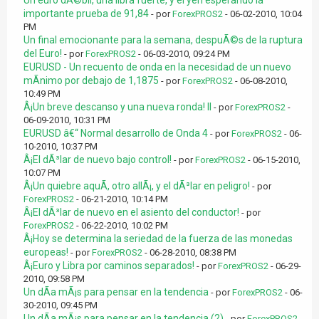
Un euro dÃ©bil, una libra fuerte, y el yen esperando la
importante prueba de 91,84
- por
ForexPROS2
- 06-02-2010, 10:04
PM
Un final emocionante para la semana, despuÃ©s de la ruptura
del Euro!
- por
ForexPROS2
- 06-03-2010, 09:24 PM
EURUSD - Un recuento de onda en la necesidad de un nuevo
mÃ­nimo por debajo de 1,1875
- por
ForexPROS2
- 06-08-2010,
10:49 PM
Â¡Un breve descanso y una nueva ronda! II
- por
ForexPROS2
-
06-09-2010, 10:31 PM
EURUSD â€“ Normal desarrollo de Onda 4
- por
ForexPROS2
- 06-
10-2010, 10:37 PM
Â¡El dÃ³lar de nuevo bajo control!
- por
ForexPROS2
- 06-15-2010,
10:07 PM
Â¡Un quiebre aquÃ­, otro allÃ¡, y el dÃ³lar en peligro!
- por
ForexPROS2
- 06-21-2010, 10:14 PM
Â¡El dÃ³lar de nuevo en el asiento del conductor!
- por
ForexPROS2
- 06-22-2010, 10:02 PM
Â¡Hoy se determina la seriedad de la fuerza de las monedas
europeas!
- por
ForexPROS2
- 06-28-2010, 08:38 PM
Â¡Euro y Libra por caminos separados!
- por
ForexPROS2
- 06-29-
2010, 09:58 PM
Un dÃ­a mÃ¡s para pensar en la tendencia
- por
ForexPROS2
- 06-
30-2010, 09:45 PM
Un dÃ­a mÃ¡s para pensar en la tendencia (2)
- por
ForexPROS2
-