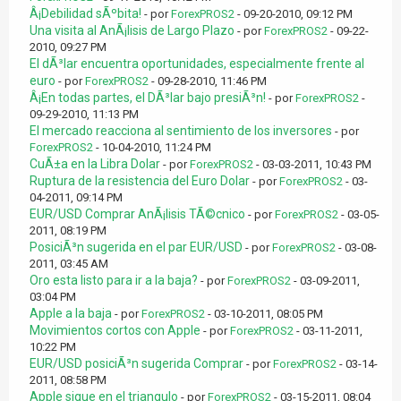
Â¡Debilidad sÃºbita!
- por
ForexPROS2
- 09-20-2010, 09:12 PM
Una visita al AnÃ¡lisis de Largo Plazo
- por
ForexPROS2
- 09-22-
2010, 09:27 PM
El dÃ³lar encuentra oportunidades, especialmente frente al
euro
- por
ForexPROS2
- 09-28-2010, 11:46 PM
Â¡En todas partes, el DÃ³lar bajo presiÃ³n!
- por
ForexPROS2
-
09-29-2010, 11:13 PM
El mercado reacciona al sentimiento de los inversores
- por
ForexPROS2
- 10-04-2010, 11:24 PM
CuÃ±a en la Libra Dolar
- por
ForexPROS2
- 03-03-2011, 10:43 PM
Ruptura de la resistencia del Euro Dolar
- por
ForexPROS2
- 03-
04-2011, 09:14 PM
EUR/USD Comprar AnÃ¡lisis TÃ©cnico
- por
ForexPROS2
- 03-05-
2011, 08:19 PM
PosiciÃ³n sugerida en el par EUR/USD
- por
ForexPROS2
- 03-08-
2011, 03:45 AM
Oro esta listo para ir a la baja?
- por
ForexPROS2
- 03-09-2011,
03:04 PM
Apple a la baja
- por
ForexPROS2
- 03-10-2011, 08:05 PM
Movimientos cortos con Apple
- por
ForexPROS2
- 03-11-2011,
10:22 PM
EUR/USD posiciÃ³n sugerida Comprar
- por
ForexPROS2
- 03-14-
2011, 08:58 PM
Apple sigue en el triangulo
- por
ForexPROS2
- 03-15-2011, 08:04