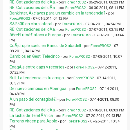
RE: Cotizaciones del dÃ­a.
- por
ForexPROS2
- 06-29-2011, 08:23 PM
RE: Cotizaciones del dÃ­a.
- por
ForexPROS2
- 06-30-2011, 08:11 PM
Bankinter, Â¿claves para un cambio en la tendencia?
- por
ForexPROS2
- 07-01-2011, 04:12 PM
S&P500 en claro lateral
- por
ForexPROS2
- 07-04-2011, 04:54 PM
RE: Cotizaciones del dÃ­a.
- por
ForexPROS2
- 07-07-2011, 03:15 PM
â€œEl ritoâ€ ataca a Europa
- por
ForexPROS2
- 07-07-2011, 09:44
PM
CuÃ¡druple suelo en Banco de Sabadell
- por
ForexPROS2
- 07-
08-2011, 04:14 PM
Cambios en Gest. Telecinco
- por
ForexPROS2
- 07-08-2011, 10:07
PM
EnagÃ¡s entre gaps y recortes
- por
ForexPROS2
- 07-12-2011,
07:22 PM
Bull: La tendencia es tu amiga
- por
ForexPROS2
- 07-14-2011,
03:37 PM
De nuevo cambios en Abengoa
- por
ForexPROS2
- 07-14-2011,
04:48 PM
A un paso del contagioâ€¦
- por
ForexPROS2
- 07-14-2011, 08:30
PM
RE: Cotizaciones del dÃ­a.
- por
ForexPROS2
- 07-18-2011, 08:03 PM
La lucha de TelefÃ³nica
- por
ForexPROS2
- 07-20-2011, 09:43 PM
Terreno virgen para Apple
- por
ForexPROS2
- 07-26-2011, 10:34
PM