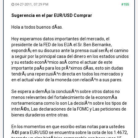
04-27-2011, 07:29 PM
#155
Sugerencia en el par EUR/USD Comprar
Hola a todos buenos dÃ­as.
Hoy esperamos datos importantes del mercado, el
presidente de la FED de los EUA el Sr. Ben Bernanke,
expondrÃ¡ en su discurso ante la prensa cual serÃ¡ el camino
a seguir por la principal casa del dinero en los estados unidos
y su estado econÃ³mico asÃ­ como el actuar de este
importante paÃ­s para los prÃ³ximos dÃ­as, esto sin dudas
tendrÃ¡ una repercusiÃ³n directa en todos los mercados y
en el actual valor de la moneda con relaciÃ³n a sus pares.
Se espera a demÃ¡s la conclusiÃ³n sobre otros datos no
menos relevantes del fortalecimiento de la economÃ­a
norteamericana como lo son La decisiÃ³n sobre los tipos de
interÃ©s, Las declaraciones de la FOMC y Las peticiones de
bienes duraderos entre otras.
En los momentos en que escribo estas notas para ustedes
Ã©l para EUR/USD se encuentra sobre la cota de los 1.4672,