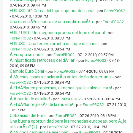
07-01-2010, 09:44 PM
EURUSD â€“ Cerca del tope superior del canal
- por
ForexPROS2
- 07-05-2010, 10:09 PM
Una direcciÃ³n espera de una confirmaciÃ³n
- por
ForexPROS2
-
07-06-2010, 08:46 PM
EUR / USD - Una segunda prueba del tope del canal
- por
ForexPROS2
- 07-07-2010, 08:33 PM
EURUSD - Una tercera prueba del tope del canal
- por
ForexPROS2
- 07-08-2010, 08:54 PM
Â¡Europa se rinde!
- por
ForexPROS2
- 07-12-2010, 09:57 PM
Â¡Injustificado retroceso del dÃ³lar!
- por
ForexPROS2
- 07-13-
2010, 09:05 PM
Cambio Euro Dolar
- por
ForexPROS2
- 07-14-2010, 09:08 PM
Â¡Muchas cosas se aclararÃ¡n antes de fin de semana!
- por
ForexPROS2
- 07-15-2010, 08:34 PM
Â¡El dÃ³lar en problemas, a menos que lo salve el euro!
- por
ForexPROS2
- 07-19-2010, 09:54 PM
Â¡A punto de estallar!
- por
ForexPROS2
- 07-20-2010, 08:34 PM
Â¡El dÃ³lar regresÃ³ de la muerte!
- por
ForexPROS2
- 07-21-2010,
10:17 PM
Cotizacion del Euro
- por
ForexPROS2
- 07-26-2010, 08:48 PM
Una buena oportunidad para las monedas europeas, pero Â¿la
utilizarÃ¡n? (2)
- por
ForexPROS2
- 07-27-2010, 10:41 PM
Â¡Muchos cambios se avecinan!
- por
ForexPROS2
- 07-28-2010,