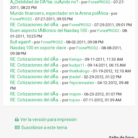
Â¿Debilidad de DÃ³lar, cuÃ¡ndo no?
- por
ForexPROS2
- 07-27-
2011, 08:23 PM
Mundo financiero, espectador en la Arena polÃ­tica
- por
ForexPROS2
- 07-27-2011, 09:55 PM
RE: Cotizaciones del dÃ­a.
- por
ForexPROS2
- 07-29-2011, 09:01 PM
Buen aspecto tÃ©cnico del Nasdaq 100
- por
ForexPROS2
- 08-
01-2011, 10:25 PM
Bull again!!
- por
ForexPROS2
- 08-02-2011, 09:38 PM
Nasdaq 100 en soporte clave
- por
ForexPROS2
- 08-08-2011,
09:58 PM
RE: Cotizaciones del dÃ­a.
- por
Keriqui
- 09-11-2011, 11:33 AM
RE: Cotizaciones del dÃ­a.
- por
kudys11
- 09-14-2011, 06:15 AM
RE: Cotizaciones del dÃ­a.
- por
thietkelogo
- 01-19-2012, 12:10 AM
RE: Cotizaciones del dÃ­a.
- por
jhedaf
- 02-29-2012, 01:22 PM
RE: Cotizaciones del dÃ­a.
- por
fripicsmasterr
- 04-12-2012, 09:48
PM
RE: Cotizaciones del dÃ­a.
- por
mxpvn
- 06-23-2012, 01:07 PM
RE: Cotizaciones del dÃ­a.
- por
topso
- 07-11-2012, 01:39 AM
Ver la versión para impresión
Suscribirse a este tema
Salto de foro: