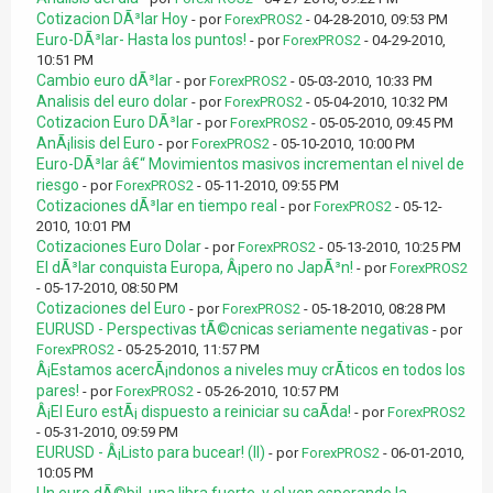
Cotizacion DÃ³lar Hoy
- por
ForexPROS2
- 04-28-2010, 09:53 PM
Euro-DÃ³lar- Hasta los puntos!
- por
ForexPROS2
- 04-29-2010,
10:51 PM
Cambio euro dÃ³lar
- por
ForexPROS2
- 05-03-2010, 10:33 PM
Analisis del euro dolar
- por
ForexPROS2
- 05-04-2010, 10:32 PM
Cotizacion Euro DÃ³lar
- por
ForexPROS2
- 05-05-2010, 09:45 PM
AnÃ¡lisis del Euro
- por
ForexPROS2
- 05-10-2010, 10:00 PM
Euro-DÃ³lar â€“ Movimientos masivos incrementan el nivel de
riesgo
- por
ForexPROS2
- 05-11-2010, 09:55 PM
Cotizaciones dÃ³lar en tiempo real
- por
ForexPROS2
- 05-12-
2010, 10:01 PM
Cotizaciones Euro Dolar
- por
ForexPROS2
- 05-13-2010, 10:25 PM
El dÃ³lar conquista Europa, Â¡pero no JapÃ³n!
- por
ForexPROS2
- 05-17-2010, 08:50 PM
Cotizaciones del Euro
- por
ForexPROS2
- 05-18-2010, 08:28 PM
EURUSD - Perspectivas tÃ©cnicas seriamente negativas
- por
ForexPROS2
- 05-25-2010, 11:57 PM
Â¡Estamos acercÃ¡ndonos a niveles muy crÃ­ticos en todos los
pares!
- por
ForexPROS2
- 05-26-2010, 10:57 PM
Â¡El Euro estÃ¡ dispuesto a reiniciar su caÃ­da!
- por
ForexPROS2
- 05-31-2010, 09:59 PM
EURUSD - Â¡Listo para bucear! (II)
- por
ForexPROS2
- 06-01-2010,
10:05 PM