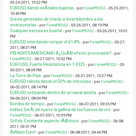
05-24-2011, 10:22 PM
EURUSD dando seÃ±ales bajistas
- por
ForexPROS2
- 05-25-2011,
10:49 PM
Grecia generador de miedo e incertidumbre a los
inversionistas
- por
ForexPROS2
- 05-26-2011, 08:19 PM
Cualquier excusa es buena!
- por
ForexPROS2
- 05-26-2011, 10:01
PM
EURUSD intentando romper el 61.8%
- por
ForexPROS2
- 05-27-
2011, 08:31 PM
PIB NORTEAMERICANO Â¿QuÃ© efecto provocaste?
- por
ForexPROS2
- 05-27-2011, 10:32 PM
EUR/USD; Fuerte Resistencia en 1.4325
- por
ForexPROS2
- 05-
30-2011, 08:09 PM
La Torre de Pisa
- por
ForexPROS2
- 05-31-2011, 10:27 PM
EURUSD rebota desde el 50% de retroceso
- por
ForexPROS2
-
06-02-2011, 08:14 PM
EURUSD cotizando dentro de un canal alcista
- por
ForexPROS2
-
06-06-2011, 08:04 PM
Bomba de tiempo
- por
ForexPROS2
- 06-07-2011, 09:35 PM
Inditex SerÃ¡ de nuevo la gallina de los huevos de oro
- por
ForexPROS2
- 06-07-2011, 10:39 PM
Grifols: Excelente aspecto tÃ©cnico
- por
ForexPROS2
- 06-08-
2011, 03:01 PM
Â¡Waoo Euro!
- por
ForexPROS2
- 06-08-2011, 04:44 PM