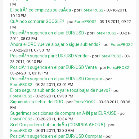
PM
El petrÃ³leo empieza su caÃ­da
- por
ForexPROS2
- 03-16-2011,
10:10 PM
CuÃ¡ndo comprar GOOGLE?
- por
ForexPROS2
- 03-18-2011, 09:22
PM
PosiciÃ³n sugerida en el par EUR/USD
- por
ForexPROS2
- 03-21-
2011, 08:03 PM
Ahora el ORO vuelve a bajar o sigue subiendo?
- por
ForexPROS2
- 03-22-2011, 07:30 PM
PosiciÃ³n sugerida par EUR/USD Vender
- por
ForexPROS2
- 03-
23-2011, 03:10 PM
PosiciÃ³n sugerida en el par EUR/USD Venta
- por
ForexPROS2
-
03-24-2011, 03:13 PM
PosiciÃ³n sugerida en el par EUR/USD Comprar
- por
ForexPROS2
- 03-25-2011, 03:01 PM
El oro seguira subiendo o ya le toca bajar de nuevo?
- por
ForexPROS2
- 03-25-2011, 09:38 PM
Siguiendo la fiebre del ORO
- por
ForexPROS2
- 03-28-2011, 08:36
PM
Sugerimos posiciones de compra en Ã©l par EUR/USD
- por
ForexPROS2
- 03-28-2011, 10:34 PM
Si el Oro pudiera hablar dirÃ­a (COMPRA AHORA)
- por
ForexPROS2
- 03-31-2011, 12:30 AM
PosiciÃ³n sugerida en el par EUR/USD Comprar
- por