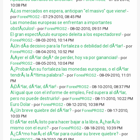
10:08 PM
Â¡Los mercados en espera, anticipan "el masivo" que viene!
-
por
ForexPROS2
- 07-29-2010, 08:45 PM
Las monedas europeas se enfrentan a importantes
obstÃ¡culos!
- por
ForexPROS2
- 08-02-2010, 09:51 PM
El gran espectÃ¡culo europeo deleita a los espectadores!
- por
ForexPROS2
- 08-03-2010, 10:14 PM
Â¡Un dÃ­a decisivo para la fortaleza o debilidad del dÃ³lar!
- por
ForexPROS2
- 08-04-2010, 10:52 PM
Â¡Ayer el dÃ³lar dejÃ³ de perder, hoy va por ganancias!
- por
ForexPROS2
- 08-05-2010, 10:04 PM
Â¿ProbarÃ¡n su fortaleza las monedas europeas, o el dÃ³lar
tendrÃ¡ la Ãºltima palabra?
- por
ForexPROS2
- 08-09-2010, 11:01
PM
Â¡DÃ³lar, dÃ³lar, dÃ³lar!
- por
ForexPROS2
- 08-10-2010, 08:37 PM
Al igual que con el informe de empleo, Fed supera al dÃ³lar,
pero no puede destruirlo!
- por
ForexPROS2
- 08-11-2010, 10:22 PM
Euro Dolar
- por
ForexPROS2
- 08-12-2010, 10:38 PM
Â¿Un breve quiebre del dÃ³lar?
- por
ForexPROS2
- 08-17-2010,
10:03 PM
El dÃ³lar estÃ¡ listo para hacer bajar a la libra, Â¿harÃ¡ lo
mismo con el euro?
- por
ForexPROS2
- 08-18-2010, 10:39 PM
Â¿CÃ³mo harÃ¡ el dÃ³lar para cuidar su breve quiebre?
- por
ForexPROS2
- 08-19-2010, 08:43 PM