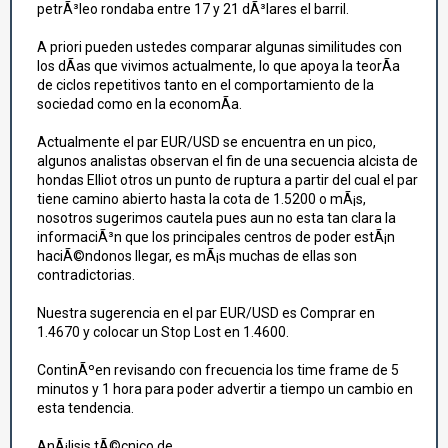
petrÃ³leo rondaba entre 17 y 21 dÃ³lares el barril.
A priori pueden ustedes comparar algunas similitudes con
los dÃ­as que vivimos actualmente, lo que apoya la teorÃ­a
de ciclos repetitivos tanto en el comportamiento de la
sociedad como en la economÃ­a.
Actualmente el par EUR/USD se encuentra en un pico,
algunos analistas observan el fin de una secuencia alcista de
hondas Elliot otros un punto de ruptura a partir del cual el par
tiene camino abierto hasta la cota de 1.5200 o mÃ¡s,
nosotros sugerimos cautela pues aun no esta tan clara la
informaciÃ³n que los principales centros de poder estÃ¡n
haciÃ©ndonos llegar, es mÃ¡s muchas de ellas son
contradictorias.
Nuestra sugerencia en el par EUR/USD es Comprar en
1.4670 y colocar un Stop Lost en 1.4600.
ContinÃºen revisando con frecuencia los time frame de 5
minutos y 1 hora para poder advertir a tiempo un cambio en
esta tendencia.
AnÃ¡lisis tÃ©cnico de