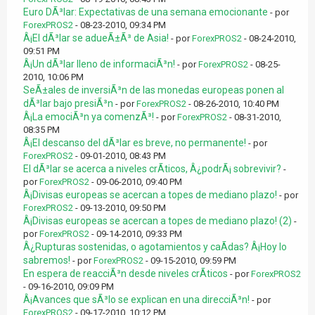
Euro DÃ³lar: Expectativas de una semana emocionante
- por
ForexPROS2
- 08-23-2010, 09:34 PM
Â¡El dÃ³lar se adueÃ±Ã³ de Asia!
- por
ForexPROS2
- 08-24-2010,
09:51 PM
Â¡Un dÃ³lar lleno de informaciÃ³n!
- por
ForexPROS2
- 08-25-
2010, 10:06 PM
SeÃ±ales de inversiÃ³n de las monedas europeas ponen al
dÃ³lar bajo presiÃ³n
- por
ForexPROS2
- 08-26-2010, 10:40 PM
Â¡La emociÃ³n ya comenzÃ³!
- por
ForexPROS2
- 08-31-2010,
08:35 PM
Â¡El descanso del dÃ³lar es breve, no permanente!
- por
ForexPROS2
- 09-01-2010, 08:43 PM
El dÃ³lar se acerca a niveles crÃ­ticos, Â¿podrÃ¡ sobrevivir?
-
por
ForexPROS2
- 09-06-2010, 09:40 PM
Â¡Divisas europeas se acercan a topes de mediano plazo!
- por
ForexPROS2
- 09-13-2010, 09:50 PM
Â¡Divisas europeas se acercan a topes de mediano plazo! (2)
-
por
ForexPROS2
- 09-14-2010, 09:33 PM
Â¿Rupturas sostenidas, o agotamientos y caÃ­das? Â¡Hoy lo
sabremos!
- por
ForexPROS2
- 09-15-2010, 09:59 PM
En espera de reacciÃ³n desde niveles crÃ­ticos
- por
ForexPROS2
- 09-16-2010, 09:09 PM
Â¡Avances que sÃ³lo se explican en una direcciÃ³n!
- por
ForexPROS2
- 09-17-2010, 10:12 PM