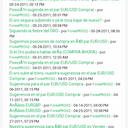
03-24-2011, 03:13 PM
PosiciÃ³n sugerida en el par EUR/USD Comprar
- por
ForexPROS2
- 03-25-2011, 03:01 PM
El oro seguira subiendo o ya le toca bajar de nuevo?
- por
ForexPROS2
- 03-25-2011, 09:38 PM
Siguiendo la fiebre del ORO
- por
ForexPROS2
- 03-28-2011, 08:36
PM
Sugerimos posiciones de compra en Ã©l par EUR/USD
- por
ForexPROS2
- 03-28-2011, 10:34 PM
Si el Oro pudiera hablar dirÃ­a (COMPRA AHORA)
- por
ForexPROS2
- 03-31-2011, 12:30 AM
PosiciÃ³n sugerida en el par EUR/USD Comprar
- por
ForexPROS2
- 04-01-2011, 03:03 PM
El oro sube al trono, nuestra sugerencia en el par EUR/USD
Comprar
- por
ForexPROS2
- 04-01-2011, 04:24 PM
Sugerencia para el par EUR/USD Compra
- por
ForexPROS2
- 04-
06-2011, 03:15 PM
Sugerencia en el par EUR/USD Comprar
- por
ForexPROS2
- 04-
11-2011, 03:15 PM
AnÃ¡lisis EURGBP
- por
ForexPROS2
- 04-14-2011, 04:00 PM
AnÃ¡lisis EURUSD
- por
ForexPROS2
- 04-25-2011, 10:38 PM
Sugerencia en el par EUR/USD Comprar
- por
ForexPROS2
- 04-
27-2011, 07:29 PM
Nuestra sugerencia para Ã©l par EUR/USD es Vender
- por