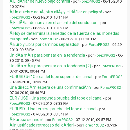
Â¡El dÃ³lar de nuevo bajo control!
- por
ForexPROS2
- 06-15-2010,
10:07 PM
Â¡Un quiebre aquÃ­, otro allÃ¡, y el dÃ³lar en peligro!
- por
ForexPROS2
- 06-21-2010, 10:14 PM
Â¡El dÃ³lar de nuevo en el asiento del conductor!
- por
ForexPROS2
- 06-22-2010, 10:02 PM
Â¡Hoy se determina la seriedad de la fuerza de las monedas
europeas!
- por
ForexPROS2
- 06-28-2010, 08:38 PM
Â¡Euro y Libra por caminos separados!
- por
ForexPROS2
- 06-29-
2010, 09:58 PM
Un dÃ­a mÃ¡s para pensar en la tendencia
- por
ForexPROS2
- 06-
30-2010, 09:45 PM
Un dÃ­a mÃ¡s para pensar en la tendencia (2)
- por
ForexPROS2
-
07-01-2010, 09:44 PM
EURUSD â€“ Cerca del tope superior del canal
- por
ForexPROS2
- 07-05-2010, 10:09 PM
Una direcciÃ³n espera de una confirmaciÃ³n
- por
ForexPROS2
-
07-06-2010, 08:46 PM
EUR / USD - Una segunda prueba del tope del canal
- por
ForexPROS2
- 07-07-2010, 08:33 PM
EURUSD - Una tercera prueba del tope del canal
- por
ForexPROS2
- 07-08-2010, 08:54 PM
Â¡Europa se rinde!
- por
ForexPROS2
- 07-12-2010, 09:57 PM
Â¡Injustificado retroceso del dÃ³lar!
- por
ForexPROS2
- 07-13-