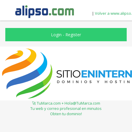
|
Volver a www.alipso
Login
-
Register
🚀 TuMarca.com + Hola@TuMarca.com
Tu web y correo profesional en minutos
Obten tu dominio!