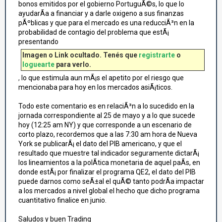
bonos emitidos por el gobierno PortuguÃ©s, lo que lo
ayudarÃ­a a financiar y a darle oxigeno a sus finanzas
pÃºblicas y que para el mercado es una reducciÃ³n en la
probabilidad de contagio del problema que estÃ¡
presentando
Imagen o Link ocultado. Tenés que
registrarte
o
loguearte
para verlo.
,
lo que estimula aun mÃ¡s el apetito por el riesgo que
mencionaba para hoy en los mercados asiÃ¡ticos.
Todo este comentario es en relaciÃ³n a lo sucedido en la
jornada correspondiente al 25 de mayo y a lo que sucede
hoy (12:25 am NY) y que corresponde a un escenario de
corto plazo, recordemos que a las 7:30 am hora de Nueva
York se publicarÃ¡ el dato del PIB americano, y que el
resultado que muestre tal indicador seguramente dictarÃ¡
los lineamientos a la polÃ­tica monetaria de aquel paÃ­s, en
donde estÃ¡ por finalizar el programa QE2, el dato del PIB
puede darnos como seÃ±al el quÃ© tanto podrÃ­a impactar
a los mercados a nivel global el hecho que dicho programa
cuantitativo finalice en junio.
Saludos y buen Trading