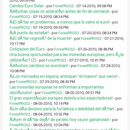
2010, 09:05 PM
Cambio Euro Dolar
- por
ForexPROS2
- 07-14-2010, 09:08 PM
Â¡Muchas cosas se aclararÃ¡n antes de fin de semana!
- por
ForexPROS2
- 07-15-2010, 08:34 PM
Â¡El dÃ³lar en problemas, a menos que lo salve el euro!
- por
ForexPROS2
- 07-19-2010, 09:54 PM
Â¡A punto de estallar!
- por
ForexPROS2
- 07-20-2010, 08:34 PM
Â¡El dÃ³lar regresÃ³ de la muerte!
- por
ForexPROS2
- 07-21-2010,
10:17 PM
Cotizacion del Euro
- por
ForexPROS2
- 07-26-2010, 08:48 PM
Una buena oportunidad para las monedas europeas, pero Â¿la
utilizarÃ¡n? (2)
- por
ForexPROS2
- 07-27-2010, 10:41 PM
Â¡Muchos cambios se avecinan!
- por
ForexPROS2
- 07-28-2010,
10:08 PM
Â¡Los mercados en espera, anticipan "el masivo" que viene!
-
por
ForexPROS2
- 07-29-2010, 08:45 PM
Las monedas europeas se enfrentan a importantes
obstÃ¡culos!
- por
ForexPROS2
- 08-02-2010, 09:51 PM
El gran espectÃ¡culo europeo deleita a los espectadores!
- por
ForexPROS2
- 08-03-2010, 10:14 PM
Â¡Un dÃ­a decisivo para la fortaleza o debilidad del dÃ³lar!
- por
ForexPROS2
- 08-04-2010, 10:52 PM
Â¡Ayer el dÃ³lar dejÃ³ de perder, hoy va por ganancias!
- por
ForexPROS2
- 08-05-2010, 10:04 PM