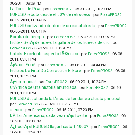
30-2011, 08:09 PM
La Torre de Pisa
- por
ForexPROS2
- 05-31-2011, 10:27 PM
EURUSD rebota desde el 50% de retroceso
- por
ForexPROS2
-
06-02-2011, 08:14 PM
EURUSD cotizando dentro de un canal alcista
- por
ForexPROS2
-
06-06-2011, 08:04 PM
Bomba de tiempo
- por
ForexPROS2
- 06-07-2011, 09:35 PM
Inditex SerÃ¡ de nuevo la gallina de los huevos de oro
- por
ForexPROS2
- 06-07-2011, 10:39 PM
Grifols: Excelente aspecto tÃ©cnico
- por
ForexPROS2
- 06-08-
2011, 03:01 PM
Â¡Waoo Euro!
- por
ForexPROS2
- 06-08-2011, 04:44 PM
Indicios De Final De Correccion El Euro
- por
ForexPROS2
- 06-08-
2011, 10:43 PM
Â¡Euromania!
- por
ForexPROS2
- 06-09-2011, 10:24 PM
CrÃ³nica de una historia anunciada
- por
ForexPROS2
- 06-10-
2011, 11:10 PM
EURUSD desafiando la lÃ­nea de tendencia alcista principal
-
por
ForexPROS2
- 06-13-2011, 07:53 PM
x-euro
- por
ForexPROS2
- 06-15-2011, 07:23 PM
DÃ³lar Americano; cada vez mÃ¡s fuerte
- por
ForexPROS2
- 06-
16-2011, 09:39 PM
Â¿PodrÃ¡ el EURUSD llegar hasta 1.4000?
- por
ForexPROS2
- 06-
16-2011, 10:58 PM