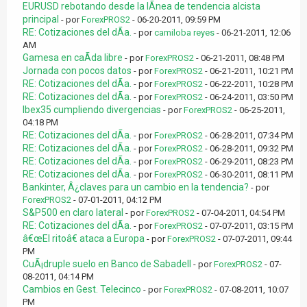
EURUSD rebotando desde la lÃ­nea de tendencia alcista
principal
- por
ForexPROS2
- 06-20-2011, 09:59 PM
RE: Cotizaciones del dÃ­a.
- por
camiloba reyes
- 06-21-2011, 12:06
AM
Gamesa en caÃ­da libre
- por
ForexPROS2
- 06-21-2011, 08:48 PM
Jornada con pocos datos
- por
ForexPROS2
- 06-21-2011, 10:21 PM
RE: Cotizaciones del dÃ­a.
- por
ForexPROS2
- 06-22-2011, 10:28 PM
RE: Cotizaciones del dÃ­a.
- por
ForexPROS2
- 06-24-2011, 03:50 PM
Ibex35 cumpliendo divergencias
- por
ForexPROS2
- 06-25-2011,
04:18 PM
RE: Cotizaciones del dÃ­a.
- por
ForexPROS2
- 06-28-2011, 07:34 PM
RE: Cotizaciones del dÃ­a.
- por
ForexPROS2
- 06-28-2011, 09:32 PM
RE: Cotizaciones del dÃ­a.
- por
ForexPROS2
- 06-29-2011, 08:23 PM
RE: Cotizaciones del dÃ­a.
- por
ForexPROS2
- 06-30-2011, 08:11 PM
Bankinter, Â¿claves para un cambio en la tendencia?
- por
ForexPROS2
- 07-01-2011, 04:12 PM
S&P500 en claro lateral
- por
ForexPROS2
- 07-04-2011, 04:54 PM
RE: Cotizaciones del dÃ­a.
- por
ForexPROS2
- 07-07-2011, 03:15 PM
â€œEl ritoâ€ ataca a Europa
- por
ForexPROS2
- 07-07-2011, 09:44
PM
CuÃ¡druple suelo en Banco de Sabadell
- por
ForexPROS2
- 07-
08-2011, 04:14 PM
Cambios en Gest. Telecinco
- por
ForexPROS2
- 07-08-2011, 10:07
PM