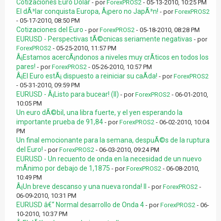
Cotizaciones Euro Dolar
- por
ForexPROS2
- 05-13-2010, 10:25 PM
El dÃ³lar conquista Europa, Â¡pero no JapÃ³n!
- por
ForexPROS2
- 05-17-2010, 08:50 PM
Cotizaciones del Euro
- por
ForexPROS2
- 05-18-2010, 08:28 PM
EURUSD - Perspectivas tÃ©cnicas seriamente negativas
- por
ForexPROS2
- 05-25-2010, 11:57 PM
Â¡Estamos acercÃ¡ndonos a niveles muy crÃ­ticos en todos los
pares!
- por
ForexPROS2
- 05-26-2010, 10:57 PM
Â¡El Euro estÃ¡ dispuesto a reiniciar su caÃ­da!
- por
ForexPROS2
- 05-31-2010, 09:59 PM
EURUSD - Â¡Listo para bucear! (II)
- por
ForexPROS2
- 06-01-2010,
10:05 PM
Un euro dÃ©bil, una libra fuerte, y el yen esperando la
importante prueba de 91,84
- por
ForexPROS2
- 06-02-2010, 10:04
PM
Un final emocionante para la semana, despuÃ©s de la ruptura
del Euro!
- por
ForexPROS2
- 06-03-2010, 09:24 PM
EURUSD - Un recuento de onda en la necesidad de un nuevo
mÃ­nimo por debajo de 1,1875
- por
ForexPROS2
- 06-08-2010,
10:49 PM
Â¡Un breve descanso y una nueva ronda! II
- por
ForexPROS2
-
06-09-2010, 10:31 PM
EURUSD â€“ Normal desarrollo de Onda 4
- por
ForexPROS2
- 06-
10-2010, 10:37 PM