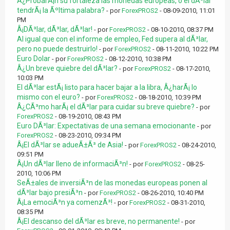
Â¿ProbarÃ¡n su fortaleza las monedas europeas, o el dÃ³lar
tendrÃ¡ la Ãºltima palabra?
- por
ForexPROS2
- 08-09-2010, 11:01
PM
Â¡DÃ³lar, dÃ³lar, dÃ³lar!
- por
ForexPROS2
- 08-10-2010, 08:37 PM
Al igual que con el informe de empleo, Fed supera al dÃ³lar,
pero no puede destruirlo!
- por
ForexPROS2
- 08-11-2010, 10:22 PM
Euro Dolar
- por
ForexPROS2
- 08-12-2010, 10:38 PM
Â¿Un breve quiebre del dÃ³lar?
- por
ForexPROS2
- 08-17-2010,
10:03 PM
El dÃ³lar estÃ¡ listo para hacer bajar a la libra, Â¿harÃ¡ lo
mismo con el euro?
- por
ForexPROS2
- 08-18-2010, 10:39 PM
Â¿CÃ³mo harÃ¡ el dÃ³lar para cuidar su breve quiebre?
- por
ForexPROS2
- 08-19-2010, 08:43 PM
Euro DÃ³lar: Expectativas de una semana emocionante
- por
ForexPROS2
- 08-23-2010, 09:34 PM
Â¡El dÃ³lar se adueÃ±Ã³ de Asia!
- por
ForexPROS2
- 08-24-2010,
09:51 PM
Â¡Un dÃ³lar lleno de informaciÃ³n!
- por
ForexPROS2
- 08-25-
2010, 10:06 PM
SeÃ±ales de inversiÃ³n de las monedas europeas ponen al
dÃ³lar bajo presiÃ³n
- por
ForexPROS2
- 08-26-2010, 10:40 PM
Â¡La emociÃ³n ya comenzÃ³!
- por
ForexPROS2
- 08-31-2010,
08:35 PM
Â¡El descanso del dÃ³lar es breve, no permanente!
- por