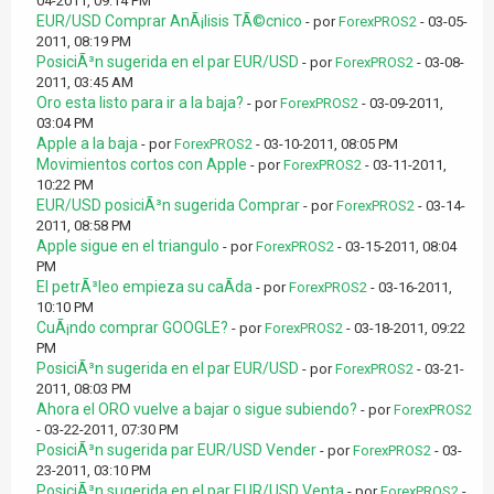
04-2011, 09:14 PM
EUR/USD Comprar AnÃ¡lisis TÃ©cnico
- por
ForexPROS2
- 03-05-
2011, 08:19 PM
PosiciÃ³n sugerida en el par EUR/USD
- por
ForexPROS2
- 03-08-
2011, 03:45 AM
Oro esta listo para ir a la baja?
- por
ForexPROS2
- 03-09-2011,
03:04 PM
Apple a la baja
- por
ForexPROS2
- 03-10-2011, 08:05 PM
Movimientos cortos con Apple
- por
ForexPROS2
- 03-11-2011,
10:22 PM
EUR/USD posiciÃ³n sugerida Comprar
- por
ForexPROS2
- 03-14-
2011, 08:58 PM
Apple sigue en el triangulo
- por
ForexPROS2
- 03-15-2011, 08:04
PM
El petrÃ³leo empieza su caÃ­da
- por
ForexPROS2
- 03-16-2011,
10:10 PM
CuÃ¡ndo comprar GOOGLE?
- por
ForexPROS2
- 03-18-2011, 09:22
PM
PosiciÃ³n sugerida en el par EUR/USD
- por
ForexPROS2
- 03-21-
2011, 08:03 PM
Ahora el ORO vuelve a bajar o sigue subiendo?
- por
ForexPROS2
- 03-22-2011, 07:30 PM
PosiciÃ³n sugerida par EUR/USD Vender
- por
ForexPROS2
- 03-
23-2011, 03:10 PM
PosiciÃ³n sugerida en el par EUR/USD Venta
- por
ForexPROS2
-