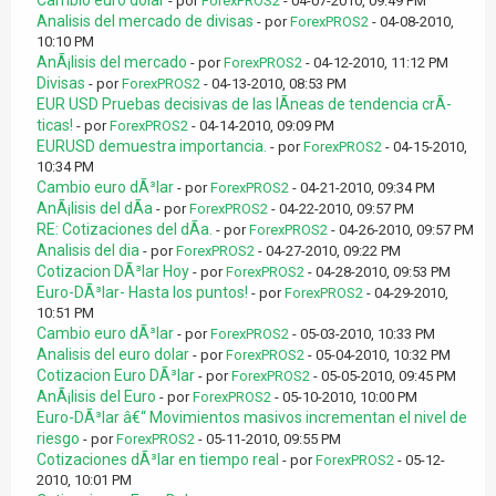
Cambio euro dolar
- por
ForexPROS2
- 04-07-2010, 09:49 PM
Analisis del mercado de divisas
- por
ForexPROS2
- 04-08-2010,
10:10 PM
AnÃ¡lisis del mercado
- por
ForexPROS2
- 04-12-2010, 11:12 PM
Divisas
- por
ForexPROS2
- 04-13-2010, 08:53 PM
EUR USD Pruebas decisivas de las lÃ­neas de tendencia crÃ­
ticas!
- por
ForexPROS2
- 04-14-2010, 09:09 PM
EURUSD demuestra importancia.
- por
ForexPROS2
- 04-15-2010,
10:34 PM
Cambio euro dÃ³lar
- por
ForexPROS2
- 04-21-2010, 09:34 PM
AnÃ¡lisis del dÃ­a
- por
ForexPROS2
- 04-22-2010, 09:57 PM
RE: Cotizaciones del dÃ­a.
- por
ForexPROS2
- 04-26-2010, 09:57 PM
Analisis del dia
- por
ForexPROS2
- 04-27-2010, 09:22 PM
Cotizacion DÃ³lar Hoy
- por
ForexPROS2
- 04-28-2010, 09:53 PM
Euro-DÃ³lar- Hasta los puntos!
- por
ForexPROS2
- 04-29-2010,
10:51 PM
Cambio euro dÃ³lar
- por
ForexPROS2
- 05-03-2010, 10:33 PM
Analisis del euro dolar
- por
ForexPROS2
- 05-04-2010, 10:32 PM
Cotizacion Euro DÃ³lar
- por
ForexPROS2
- 05-05-2010, 09:45 PM
AnÃ¡lisis del Euro
- por
ForexPROS2
- 05-10-2010, 10:00 PM
Euro-DÃ³lar â€“ Movimientos masivos incrementan el nivel de
riesgo
- por
ForexPROS2
- 05-11-2010, 09:55 PM
Cotizaciones dÃ³lar en tiempo real
- por
ForexPROS2
- 05-12-
2010, 10:01 PM