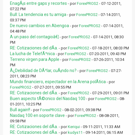
EnagÃ¡s entre gaps y recortes
- por
ForexPROS2
- 07-12-2011,
07:22 PM
Bull: La tendencia es tu amiga
- por
ForexPROS2
- 07-14-2011,
03:37 PM
De nuevo cambios en Abengoa
- por
ForexPROS2
- 07-14-2011,
04:48 PM
A un paso del contagioâ€¦
- por
ForexPROS2
- 07-14-2011, 08:30
PM
RE: Cotizaciones del dÃ­a.
- por
ForexPROS2
- 07-18-2011, 08:03 PM
La lucha de TelefÃ³nica
- por
ForexPROS2
- 07-20-2011, 09:43 PM
Terreno virgen para Apple
- por
ForexPROS2
- 07-26-2011, 10:34
PM
Â¿Debilidad de DÃ³lar, cuÃ¡ndo no?
- por
ForexPROS2
- 07-27-
2011, 08:23 PM
Mundo financiero, espectador en la Arena polÃ­tica
- por
ForexPROS2
- 07-27-2011, 09:55 PM
RE: Cotizaciones del dÃ­a.
- por
ForexPROS2
- 07-29-2011, 09:01 PM
Buen aspecto tÃ©cnico del Nasdaq 100
- por
ForexPROS2
- 08-
01-2011, 10:25 PM
Bull again!!
- por
ForexPROS2
- 08-02-2011, 09:38 PM
Nasdaq 100 en soporte clave
- por
ForexPROS2
- 08-08-2011,
09:58 PM
RE: Cotizaciones del dÃ­a.
- por
Keriqui
- 09-11-2011, 11:33 AM
RE: Cotizaciones del dÃ­a.
- por
kudys11
- 09-14-2011, 06:15 AM