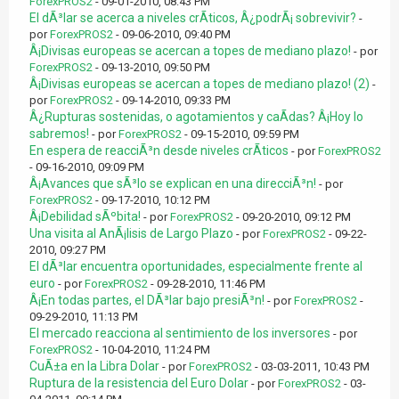
ForexPROS2
- 09-01-2010, 08:43 PM
El dÃ³lar se acerca a niveles crÃ­ticos, Â¿podrÃ¡ sobrevivir?
-
por
ForexPROS2
- 09-06-2010, 09:40 PM
Â¡Divisas europeas se acercan a topes de mediano plazo!
- por
ForexPROS2
- 09-13-2010, 09:50 PM
Â¡Divisas europeas se acercan a topes de mediano plazo! (2)
-
por
ForexPROS2
- 09-14-2010, 09:33 PM
Â¿Rupturas sostenidas, o agotamientos y caÃ­das? Â¡Hoy lo
sabremos!
- por
ForexPROS2
- 09-15-2010, 09:59 PM
En espera de reacciÃ³n desde niveles crÃ­ticos
- por
ForexPROS2
- 09-16-2010, 09:09 PM
Â¡Avances que sÃ³lo se explican en una direcciÃ³n!
- por
ForexPROS2
- 09-17-2010, 10:12 PM
Â¡Debilidad sÃºbita!
- por
ForexPROS2
- 09-20-2010, 09:12 PM
Una visita al AnÃ¡lisis de Largo Plazo
- por
ForexPROS2
- 09-22-
2010, 09:27 PM
El dÃ³lar encuentra oportunidades, especialmente frente al
euro
- por
ForexPROS2
- 09-28-2010, 11:46 PM
Â¡En todas partes, el DÃ³lar bajo presiÃ³n!
- por
ForexPROS2
-
09-29-2010, 11:13 PM
El mercado reacciona al sentimiento de los inversores
- por
ForexPROS2
- 10-04-2010, 11:24 PM
CuÃ±a en la Libra Dolar
- por
ForexPROS2
- 03-03-2011, 10:43 PM
Ruptura de la resistencia del Euro Dolar
- por
ForexPROS2
- 03-