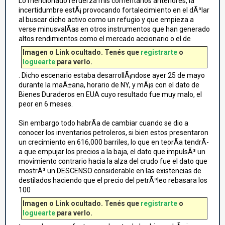
Lo mencionado refuerza mis comentarios anteriores, la
incertidumbre estÃ¡ provocando fortalecimiento en el dÃ³lar
al buscar dicho activo como un refugio y que empieza a
verse minusvalÃ­as en otros instrumentos que han generado
altos rendimientos como el mercado accionario o el de
Imagen o Link ocultado. Tenés que
registrarte
o
loguearte
para verlo.
.
Dicho escenario estaba desarrollÃ¡ndose ayer 25 de mayo
durante la maÃ±ana, horario de NY, y mÃ¡s con el dato de
Bienes Duraderos en EUA cuyo resultado fue muy malo, el
peor en 6 meses.
Sin embargo todo habrÃ­a de cambiar cuando se dio a
conocer los inventarios petroleros, si bien estos presentaron
un crecimiento en 616,000 barriles, lo que en teorÃ­a tendrÃ­
a que empujar los precios a la baja, el dato que impulsÃ³ un
movimiento contrario hacia la alza del crudo fue el dato que
mostrÃ³ un DESCENSO considerable en las existencias de
destilados haciendo que el precio del petrÃ³leo rebasara los
100
Imagen o Link ocultado. Tenés que
registrarte
o
loguearte
para verlo.