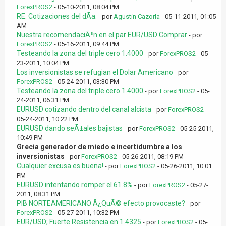
ForexPROS2
- 05-10-2011, 08:04 PM
RE: Cotizaciones del dÃ­a.
- por
Agustin Cazorla
- 05-11-2011, 01:05
AM
Nuestra recomendaciÃ³n en el par EUR/USD Comprar
- por
ForexPROS2
- 05-16-2011, 09:44 PM
Testeando la zona del triple cero 1.4000
- por
ForexPROS2
- 05-
23-2011, 10:04 PM
Los inversionistas se refugian el Dolar Americano
- por
ForexPROS2
- 05-24-2011, 03:30 PM
Testeando la zona del triple cero 1.4000
- por
ForexPROS2
- 05-
24-2011, 06:31 PM
EURUSD cotizando dentro del canal alcista
- por
ForexPROS2
-
05-24-2011, 10:22 PM
EURUSD dando seÃ±ales bajistas
- por
ForexPROS2
- 05-25-2011,
10:49 PM
Grecia generador de miedo e incertidumbre a los
inversionistas
- por
ForexPROS2
- 05-26-2011, 08:19 PM
Cualquier excusa es buena!
- por
ForexPROS2
- 05-26-2011, 10:01
PM
EURUSD intentando romper el 61.8%
- por
ForexPROS2
- 05-27-
2011, 08:31 PM
PIB NORTEAMERICANO Â¿QuÃ© efecto provocaste?
- por
ForexPROS2
- 05-27-2011, 10:32 PM
EUR/USD; Fuerte Resistencia en 1.4325
- por
ForexPROS2
- 05-