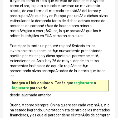
trayendo como efecto que el resto de los bienes bÃ¡sicos
como el oro, la plata o el cobre tuvieran un movimiento
alcista, de esa forma el mercado se olvidÃ³ del temor y
preocupaciÃ³n que hay en Europa y se uniÃ³ a dichas alzas
estimulando la demanda tanto de dichos activos como de
acciones de compaÃ±Ã­as de los sectores minero,
metalÃºrgico o energÃ©tico, lo que provocÃ³ que los Ã­
ndices bursÃ¡tiles en EUA cerraran con alzas.
Existe por lo tanto un pequeÃ±o parÃ©ntesis en los
inversionistas quienes estÃ¡n nuevamente presentando
apetito por el riesgo y dicho apetito al parecer se estÃ¡
extendiendo en Asia, hoy 26 de mayo, donde en estos
momentos las bolsas de aquella regiÃ³n estÃ¡n
presentando alzas acompaÃ±ados de la inercia que traen
los
Imagen o Link ocultado. Tenés que
registrarte
o
loguearte
para verlo.
desde la jornada anterior.
Bueno, y como siempre, China quiere ser cada vez mÃ¡s, y lo
ha estado logrando, un protagonista dentro de los mercados
financieros, y es que al parecer tiene el interÃ©s de comprar