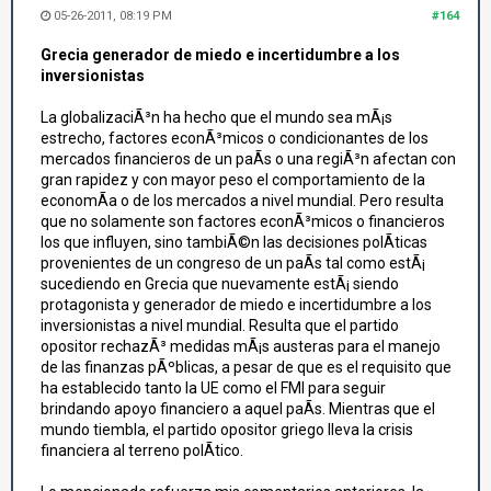
05-26-2011, 08:19 PM
#164
Grecia generador de miedo e incertidumbre a los
inversionistas
La globalizaciÃ³n ha hecho que el mundo sea mÃ¡s
estrecho, factores econÃ³micos o condicionantes de los
mercados financieros de un paÃ­s o una regiÃ³n afectan con
gran rapidez y con mayor peso el comportamiento de la
economÃ­a o de los mercados a nivel mundial. Pero resulta
que no solamente son factores econÃ³micos o financieros
los que influyen, sino tambiÃ©n las decisiones polÃ­ticas
provenientes de un congreso de un paÃ­s tal como estÃ¡
sucediendo en Grecia que nuevamente estÃ¡ siendo
protagonista y generador de miedo e incertidumbre a los
inversionistas a nivel mundial. Resulta que el partido
opositor rechazÃ³ medidas mÃ¡s austeras para el manejo
de las finanzas pÃºblicas, a pesar de que es el requisito que
ha establecido tanto la UE como el FMI para seguir
brindando apoyo financiero a aquel paÃ­s. Mientras que el
mundo tiembla, el partido opositor griego lleva la crisis
financiera al terreno polÃ­tico.