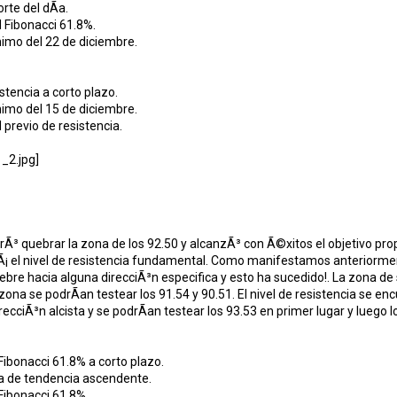
rte del dÃ­a.
l Fibonacci 61.8%.
imo del 22 de diciembre.
stencia a corto plazo.
imo del 15 de diciembre.
 previo de resistencia.
grÃ³ quebrar la zona de los 92.50 y alcanzÃ³ con Ã©xitos el objetivo prop
Ã¡ el nivel de resistencia fundamental. Como manifestamos anteriorme
ebre hacia alguna direcciÃ³n especifica y esto ha sucedido!. La zona de s
ona se podrÃ­an testear los 91.54 y 90.51. El nivel de resistencia se enc
ecciÃ³n alcista y se podrÃ­an testear los 93.53 en primer lugar y luego l
 Fibonacci 61.8% a corto plazo.
ea de tendencia ascendente.
 Fibonacci 61.8%.