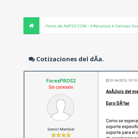
:: Foros de ALIPSO.COM ::
Recursos
Ciencias So
Cotizaciones del dÃ­a.
ForexPROS2
01-04-2010, 10:19
Sin conexión
AnÃ¡lisis del m
Euro DÃ³lar
Como se esperaba
soporte especifi
Senior Member
soporte para el d