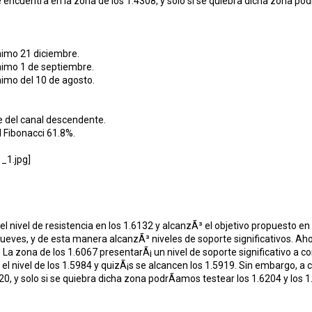
e encuentra en la zona de los 1.4308, y solo si se quiebra dicha zona pod
nimo 21 diciembre.
nimo 1 de septiembre.
imo del 10 de agosto.
e del canal descendente.
l Fibonacci 61.8%.
 el nivel de resistencia en los 1.6132 y alcanzÃ³ el objetivo propuesto e
jueves, y de esta manera alcanzÃ³ niveles de soporte significativos. Aho
a zona de los 1.6067 presentarÃ¡ un nivel de soporte significativo a cor
el nivel de los 1.5984 y quizÃ¡s se alcancen los 1.5919. Sin embargo, a c
20, y solo si se quiebra dicha zona podrÃ­amos testear los 1.6204 y los 1