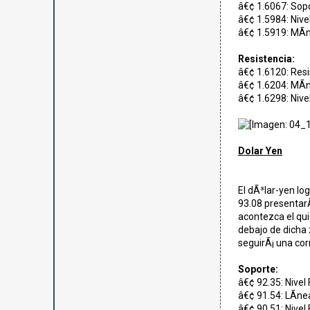
â€¢ 1.6067: Sopo
â€¢ 1.5984: Nive
â€¢ 1.5919: MÃ­n
Resistencia:
â€¢ 1.6120: Resi
â€¢ 1.6204: MÃ­n
â€¢ 1.6298: Nivel
Dolar Yen
El dÃ³lar-yen lo
93.08 presentar
acontezca el qui
debajo de dicha z
seguirÃ¡ una corr
Soporte:
â€¢ 92.35: Nivel
â€¢ 91.54: LÃ­n
â€¢ 90.51: Nivel