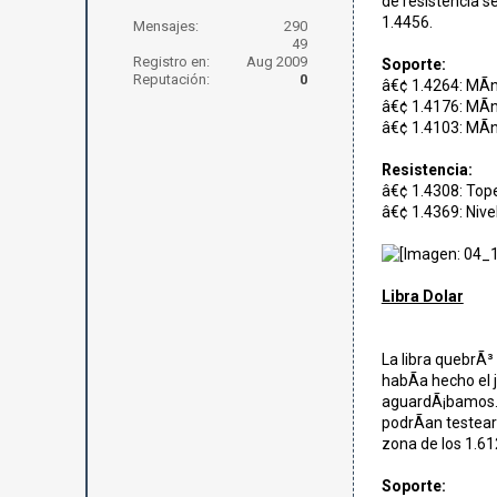
de resistencia s
1.4456.
Mensajes:
290
49
Registro en:
Aug 2009
Soporte:
Reputación:
0
â€¢ 1.4264: MÃ­
â€¢ 1.4176: MÃ­
â€¢ 1.4103: MÃ­n
Resistencia:
â€¢ 1.4308: Top
â€¢ 1.4369: Nive
Libra Dolar
La libra quebrÃ³
habÃ­a hecho el 
aguardÃ¡bamos. L
podrÃ­an testear 
zona de los 1.61
Soporte: