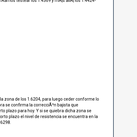
rÃ­amos testear los 1.4369 y mÃ¡s allÃ¡ los 1.4424-
n la zona de los 1.6204, para luego ceder conforme lo
ra se confirma la correcciÃ³n bajista que
to plazo para hoy. Y si se quiebra dicha zona se
orto plazo el nivel de resistencia se encuentra en la
.6298.