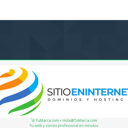
🚀 TuMarca.com + Hola@TuMarca.com
Tu web y correo profesional en minutos