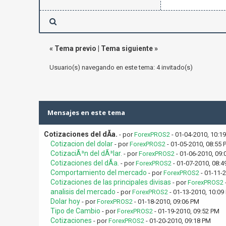
«
Tema previo
|
Tema siguiente
»
Usuario(s) navegando en este tema: 4 invitado(s)
Mensajes en este tema
Cotizaciones del dÃ­a.
- por
ForexPROS2
- 01-04-2010, 10:1
Cotizacion del dolar
- por
ForexPROS2
- 01-05-2010, 08:55 
CotizaciÃ³n del dÃ³lar.
- por
ForexPROS2
- 01-06-2010, 09:
Cotizaciones del dÃ­a.
- por
ForexPROS2
- 01-07-2010, 08:4
Comportamiento del mercado
- por
ForexPROS2
- 01-11-
Cotizaciones de las principales divisas
- por
ForexPROS2
analisis del mercado
- por
ForexPROS2
- 01-13-2010, 10:09
Dolar hoy
- por
ForexPROS2
- 01-18-2010, 09:06 PM
Tipo de Cambio
- por
ForexPROS2
- 01-19-2010, 09:52 PM
Cotizaciones
- por
ForexPROS2
- 01-20-2010, 09:18 PM