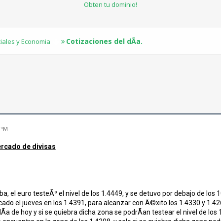
Obten tu dominio!
Cotizaciones del dÃ­a.
ciales y Economia
 PM
ercado de divisas
, el euro testeÃ³ el nivel de los 1.4449, y se detuvo por debajo de los 
cado el jueves en los 1.4391, para alcanzar con Ã©xito los 1.4330 y 1.42
Ã­a de hoy y si se quiebra dicha zona se podrÃ­an testear el nivel de los 