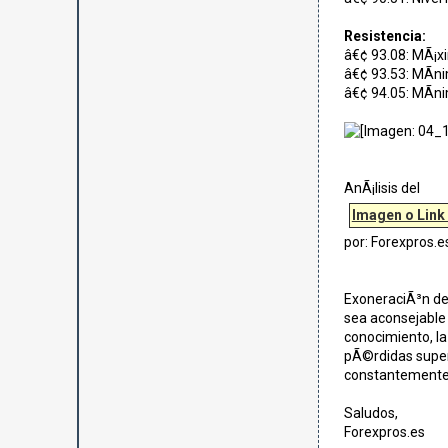
Resistencia:
â€¢ 93.08: MÃ¡xi
â€¢ 93.53: MÃ­n
â€¢ 94.05: MÃ­ni
AnÃ¡lisis del
Imagen o Link
por: Forexpros.e
ExoneraciÃ³n de 
sea aconsejable 
conocimiento, la
pÃ©rdidas super
constantemente
Saludos,
Forexpros.es