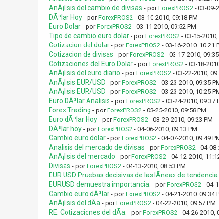
AnÃ¡lisis del cambio de divisas
- por
ForexPROS2
- 03-09-
DÃ³lar Hoy
- por
ForexPROS2
- 03-10-2010, 09:18 PM
Euro Dolar
- por
ForexPROS2
- 03-11-2010, 09:52 PM
Tipo de cambio euro dolar
- por
ForexPROS2
- 03-15-2010,
Cotizacion del dolar
- por
ForexPROS2
- 03-16-2010, 10:21 
Cotizacion de divisas
- por
ForexPROS2
- 03-17-2010, 09:3
Cotizaciones del Euro Dolar
- por
ForexPROS2
- 03-18-2010
AnÃ¡lisis del euro diario
- por
ForexPROS2
- 03-22-2010, 09
AnÃ¡lisis EUR/USD
- por
ForexPROS2
- 03-23-2010, 09:35 P
AnÃ¡lisis EUR/USD
- por
ForexPROS2
- 03-23-2010, 10:25 P
Euro DÃ³lar Analisis
- por
ForexPROS2
- 03-24-2010, 09:37
Forex Trading
- por
ForexPROS2
- 03-25-2010, 09:58 PM
Euro dÃ³lar Hoy
- por
ForexPROS2
- 03-29-2010, 09:23 PM
DÃ³lar hoy
- por
ForexPROS2
- 04-06-2010, 09:13 PM
Cambio euro dolar
- por
ForexPROS2
- 04-07-2010, 09:49 P
Analisis del mercado de divisas
- por
ForexPROS2
- 04-08-
AnÃ¡lisis del mercado
- por
ForexPROS2
- 04-12-2010, 11:1
Divisas
- por
ForexPROS2
- 04-13-2010, 08:53 PM
EUR USD Pruebas decisivas de las lÃ­neas de tendencia c
EURUSD demuestra importancia.
- por
ForexPROS2
- 04-1
Cambio euro dÃ³lar
- por
ForexPROS2
- 04-21-2010, 09:34 
AnÃ¡lisis del dÃ­a
- por
ForexPROS2
- 04-22-2010, 09:57 PM
RE: Cotizaciones del dÃ­a.
- por
ForexPROS2
- 04-26-2010, 