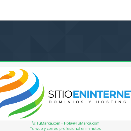
🚀 TuMarca.com + Hola@TuMarca.com
Tu web y correo profesional en minutos