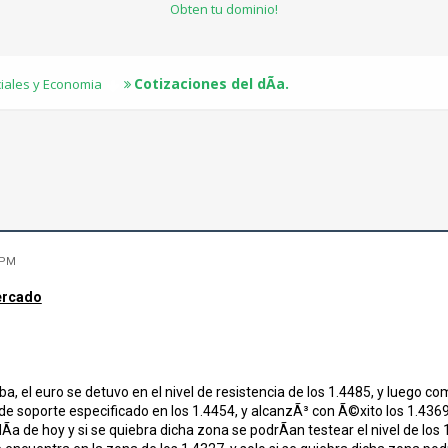
Obten tu dominio!
Cotizaciones del dÃ­a.
ciales y Economia
 PM
Mercado
, el euro se detuvo en el nivel de resistencia de los 1.4485, y luego c
 de soporte especificado en los 1.4454, y alcanzÃ³ con Ã©xito los 1.4369
Ã­a de hoy y si se quiebra dicha zona se podrÃ­an testear el nivel de los 