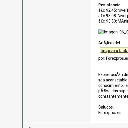
Resistencia:
â€¢ 92.45: Nivel
â€¢ 93.08: Nivel
â€¢ 93.53: MÃ­n
AnÃ¡lisis del
Imagen o Link
por: Forexpros.e
ExoneraciÃ³n de 
sea aconsejable 
conocimiento, la
pÃ©rdidas super
constantemente
Saludos,
Forexpros.es