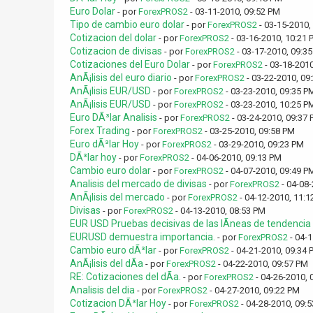
Euro Dolar
- por
ForexPROS2
- 03-11-2010, 09:52 PM
Tipo de cambio euro dolar
- por
ForexPROS2
- 03-15-2010,
Cotizacion del dolar
- por
ForexPROS2
- 03-16-2010, 10:21 
Cotizacion de divisas
- por
ForexPROS2
- 03-17-2010, 09:3
Cotizaciones del Euro Dolar
- por
ForexPROS2
- 03-18-2010
AnÃ¡lisis del euro diario
- por
ForexPROS2
- 03-22-2010, 09
AnÃ¡lisis EUR/USD
- por
ForexPROS2
- 03-23-2010, 09:35 P
AnÃ¡lisis EUR/USD
- por
ForexPROS2
- 03-23-2010, 10:25 P
Euro DÃ³lar Analisis
- por
ForexPROS2
- 03-24-2010, 09:37
Forex Trading
- por
ForexPROS2
- 03-25-2010, 09:58 PM
Euro dÃ³lar Hoy
- por
ForexPROS2
- 03-29-2010, 09:23 PM
DÃ³lar hoy
- por
ForexPROS2
- 04-06-2010, 09:13 PM
Cambio euro dolar
- por
ForexPROS2
- 04-07-2010, 09:49 P
Analisis del mercado de divisas
- por
ForexPROS2
- 04-08-
AnÃ¡lisis del mercado
- por
ForexPROS2
- 04-12-2010, 11:1
Divisas
- por
ForexPROS2
- 04-13-2010, 08:53 PM
EUR USD Pruebas decisivas de las lÃ­neas de tendencia c
EURUSD demuestra importancia.
- por
ForexPROS2
- 04-1
Cambio euro dÃ³lar
- por
ForexPROS2
- 04-21-2010, 09:34 
AnÃ¡lisis del dÃ­a
- por
ForexPROS2
- 04-22-2010, 09:57 PM
RE: Cotizaciones del dÃ­a.
- por
ForexPROS2
- 04-26-2010, 
Analisis del dia
- por
ForexPROS2
- 04-27-2010, 09:22 PM
Cotizacion DÃ³lar Hoy
- por
ForexPROS2
- 04-28-2010, 09: