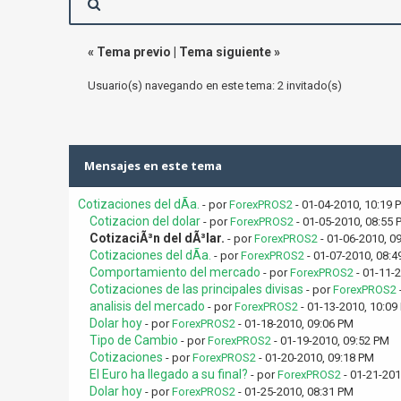
«
Tema previo
|
Tema siguiente
»
Usuario(s) navegando en este tema: 2 invitado(s)
Mensajes en este tema
Cotizaciones del dÃ­a.
- por
ForexPROS2
- 01-04-2010, 10:19 
Cotizacion del dolar
- por
ForexPROS2
- 01-05-2010, 08:55 
CotizaciÃ³n del dÃ³lar.
- por
ForexPROS2
- 01-06-2010, 0
Cotizaciones del dÃ­a.
- por
ForexPROS2
- 01-07-2010, 08:4
Comportamiento del mercado
- por
ForexPROS2
- 01-11-
Cotizaciones de las principales divisas
- por
ForexPROS2
analisis del mercado
- por
ForexPROS2
- 01-13-2010, 10:09
Dolar hoy
- por
ForexPROS2
- 01-18-2010, 09:06 PM
Tipo de Cambio
- por
ForexPROS2
- 01-19-2010, 09:52 PM
Cotizaciones
- por
ForexPROS2
- 01-20-2010, 09:18 PM
El Euro ha llegado a su final?
- por
ForexPROS2
- 01-21-201
Dolar hoy
- por
ForexPROS2
- 01-25-2010, 08:31 PM