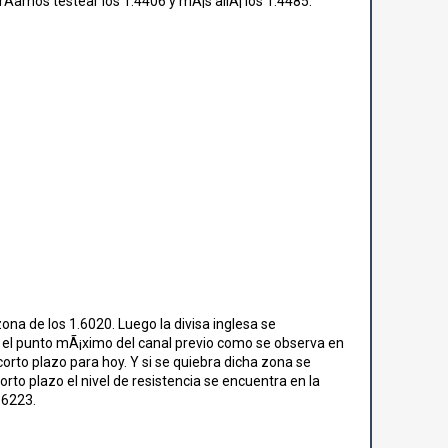
rÃ­amos testear los 1.4406 y mÃ¡s allÃ¡ los 1.4485.
zona de los 1.6020. Luego la divisa inglesa se
ta el punto mÃ¡ximo del canal previo como se observa en
 corto plazo para hoy. Y si se quiebra dicha zona se
orto plazo el nivel de resistencia se encuentra en la
.6223.