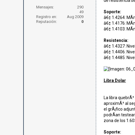
de resistencia s
Mensajes:
290
Soporte:
49
Registro en:
Aug 2009
â€¢ 1.4264: MÃ­
Reputación:
0
â€¢ 1.4176: MÃ­
â€¢ 1.4103: MÃ­n
Resistencia:
â€¢ 1.4327: Nive
â€¢ 1.4406: Nive
â€¢ 1.4485: Nivel
Libra Dolar
La libra quebrÃ³ 
aproximÃ³ al seg
el grÃ¡fico adjun
podrÃ­an testear 
zona de los 1.60
Soporte: