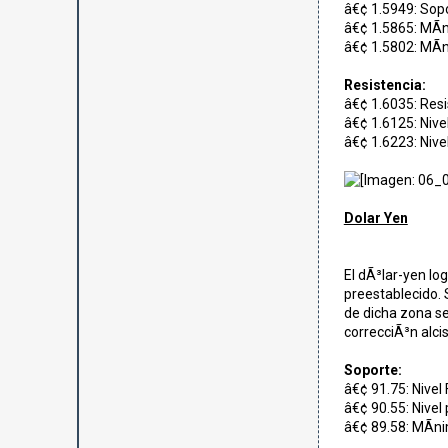
â€¢ 1.5949: Sopo
â€¢ 1.5865: MÃ­n
â€¢ 1.5802: MÃ­n
Resistencia:
â€¢ 1.6035: Resi
â€¢ 1.6125: Nive
â€¢ 1.6223: Nivel
Dolar Yen
El dÃ³lar-yen lo
preestablecido. 
de dicha zona se 
correcciÃ³n alcis
Soporte:
â€¢ 91.75: Nivel
â€¢ 90.55: Nivel
â€¢ 89.58: MÃ­n