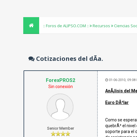
:: Foros de ALIPSO.COM ::
Recursos
Ciencias So
Cotizaciones del dÃ­a.
ForexPROS2
01-06-2010, 09:08
Sin conexión
AnÃ¡lisis del 
Euro DÃ³lar
Como se esperaba
quebrÃ³ el nivel
Senior Member
soporte para el d