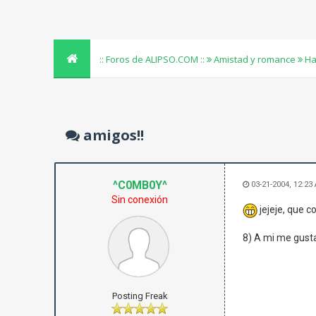
:: Foros de ALIPSO.COM ::
Amistad y romance
Ha
amigos!!
^C0MB0Y^
03-21-2004, 12:23
Sin conexión
jejeje, que c
8) A mi me gust
Posting Freak