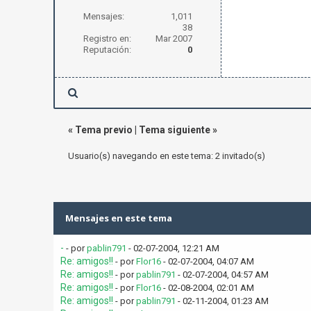
Mensajes:
1,011
38
Registro en:
Mar 2007
Reputación:
0
«
Tema previo
|
Tema siguiente
»
Usuario(s) navegando en este tema: 2 invitado(s)
Mensajes en este tema
-
- por
pablin791
- 02-07-2004, 12:21 AM
Re: amigos!!
- por
Flor16
- 02-07-2004, 04:07 AM
Re: amigos!!
- por
pablin791
- 02-07-2004, 04:57 AM
Re: amigos!!
- por
Flor16
- 02-08-2004, 02:01 AM
Re: amigos!!
- por
pablin791
- 02-11-2004, 01:23 AM