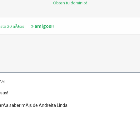
Obten tu dominio!
amigos!!
sta 20 aÃ±os
 AM
osas!
arÃ­a saber mÃ¡s de Andreita Linda