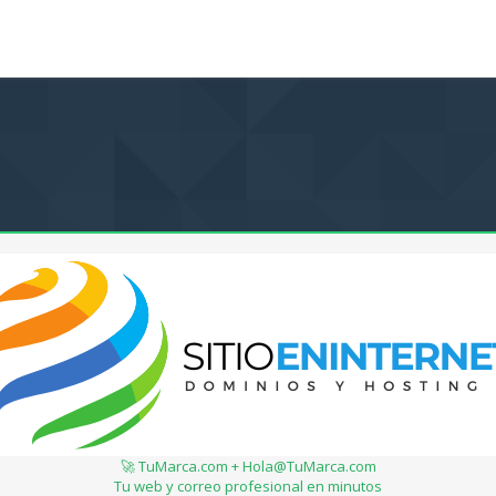
🚀 TuMarca.com + Hola@TuMarca.com
Tu web y correo profesional en minutos