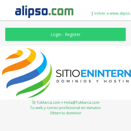
|
Volver a www.alipso
Login
-
Register
🚀 TuMarca.com + Hola@TuMarca.com
Tu web y correo profesional en minutos
Obten tu dominio!