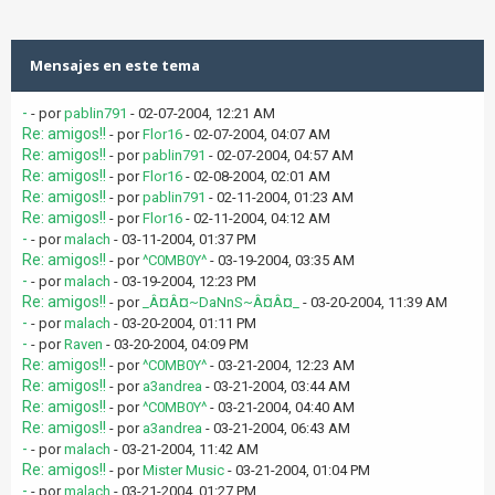
Mensajes en este tema
-
- por
pablin791
- 02-07-2004, 12:21 AM
Re: amigos!!
- por
Flor16
- 02-07-2004, 04:07 AM
Re: amigos!!
- por
pablin791
- 02-07-2004, 04:57 AM
Re: amigos!!
- por
Flor16
- 02-08-2004, 02:01 AM
Re: amigos!!
- por
pablin791
- 02-11-2004, 01:23 AM
Re: amigos!!
- por
Flor16
- 02-11-2004, 04:12 AM
-
- por
malach
- 03-11-2004, 01:37 PM
Re: amigos!!
- por
^C0MB0Y^
- 03-19-2004, 03:35 AM
-
- por
malach
- 03-19-2004, 12:23 PM
Re: amigos!!
- por
_Â¤Â¤~DaNnS~Â¤Â¤_
- 03-20-2004, 11:39 AM
-
- por
malach
- 03-20-2004, 01:11 PM
-
- por
Raven
- 03-20-2004, 04:09 PM
Re: amigos!!
- por
^C0MB0Y^
- 03-21-2004, 12:23 AM
Re: amigos!!
- por
a3andrea
- 03-21-2004, 03:44 AM
Re: amigos!!
- por
^C0MB0Y^
- 03-21-2004, 04:40 AM
Re: amigos!!
- por
a3andrea
- 03-21-2004, 06:43 AM
-
- por
malach
- 03-21-2004, 11:42 AM
Re: amigos!!
- por
Mister Music
- 03-21-2004, 01:04 PM
-
- por
malach
- 03-21-2004, 01:27 PM