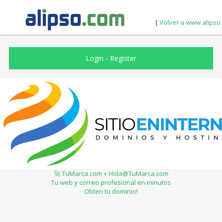
|
Volver a www.alipso
Login
-
Register
🚀 TuMarca.com + Hola@TuMarca.com
Tu web y correo profesional en minutos
Obten tu dominio!