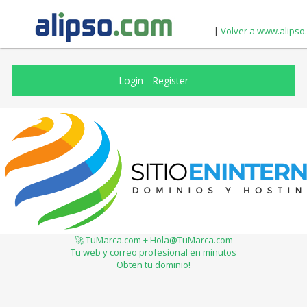
|
Volver a www.alipso
Login
-
Register
🚀 TuMarca.com + Hola@TuMarca.com
Tu web y correo profesional en minutos
Obten tu dominio!