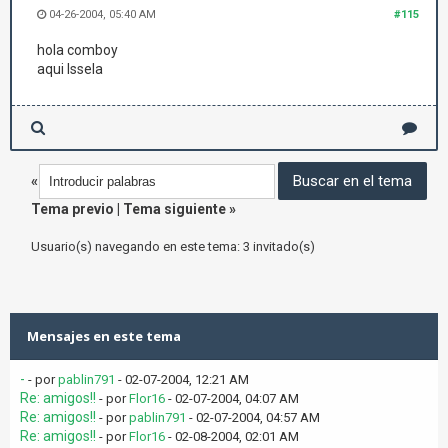
04-26-2004, 05:40 AM
#115
hola comboy
aqui Issela
«
Tema previo
|
Tema siguiente
»
Usuario(s) navegando en este tema: 3 invitado(s)
Mensajes en este tema
-
- por
pablin791
- 02-07-2004, 12:21 AM
Re: amigos!!
- por
Flor16
- 02-07-2004, 04:07 AM
Re: amigos!!
- por
pablin791
- 02-07-2004, 04:57 AM
Re: amigos!!
- por
Flor16
- 02-08-2004, 02:01 AM