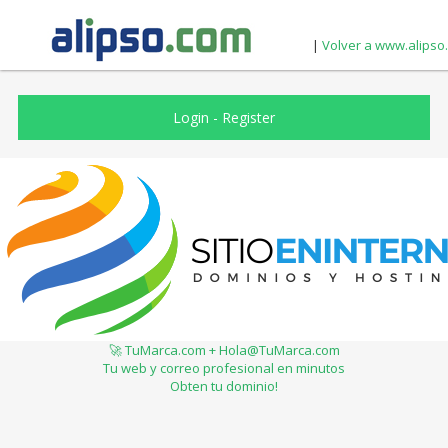
|
Volver a www.alipso
Login
-
Register
🚀 TuMarca.com + Hola@TuMarca.com
Tu web y correo profesional en minutos
Obten tu dominio!