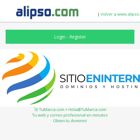
|
Volver a www.alipso
Login
-
Register
🚀 TuMarca.com + Hola@TuMarca.com
Tu web y correo profesional en minutos
Obten tu dominio!