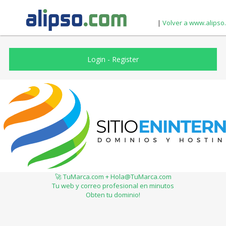
|
Volver a www.alipso
Login
-
Register
🚀 TuMarca.com + Hola@TuMarca.com
Tu web y correo profesional en minutos
Obten tu dominio!