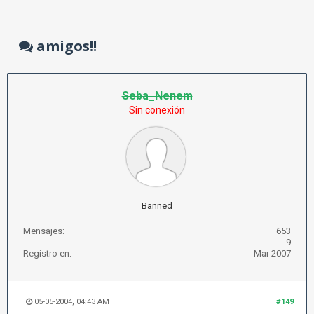
amigos!!
Seba_Nenem
Sin conexión
Banned
Mensajes:
653
9
Registro en:
Mar 2007
05-05-2004, 04:43 AM
#149