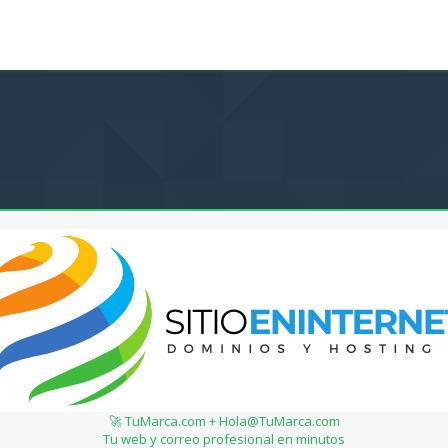
🚀 TuMarca.com + Hola@TuMarca.com
Tu web y correo profesional en minutos