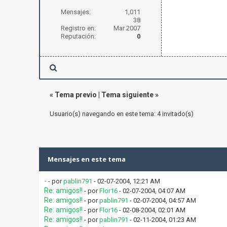
Mensajes:
1,011
38
Registro en:
Mar 2007
Reputación:
0
«
Tema previo
|
Tema siguiente
»
Usuario(s) navegando en este tema: 4 invitado(s)
Mensajes en este tema
-
- por
pablin791
- 02-07-2004, 12:21 AM
Re: amigos!!
- por
Flor16
- 02-07-2004, 04:07 AM
Re: amigos!!
- por
pablin791
- 02-07-2004, 04:57 AM
Re: amigos!!
- por
Flor16
- 02-08-2004, 02:01 AM
Re: amigos!!
- por
pablin791
- 02-11-2004, 01:23 AM