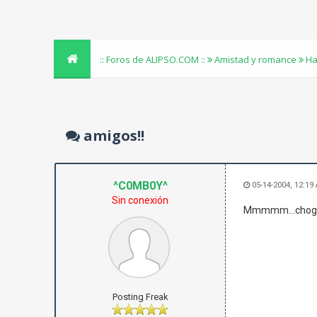
:: Foros de ALIPSO.COM ::
Amistad y romance
Ha
amigos!!
^C0MB0Y^
05-14-2004, 12:19
Sin conexión
Mmmmm...chogon,
Posting Freak