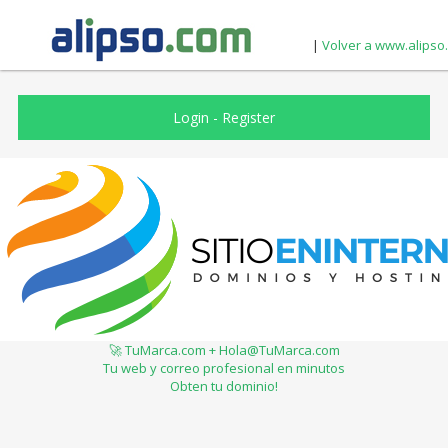
|
Volver a www.alipso
Login
-
Register
🚀 TuMarca.com + Hola@TuMarca.com
Tu web y correo profesional en minutos
Obten tu dominio!