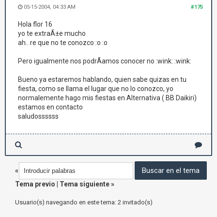
05-15-2004, 04:33 AM
#175
Hola flor 16
yo te extraÃ±e mucho
ah.. re que no te conozco :o :o
Pero igualmente nos podrÃ­amos conocer no :wink: :wink:
Bueno ya estaremos hablando, quien sabe quizas en tu
fiesta, como se llama el lugar que no lo conozco, yo
normalemente hago mis fiestas en Alternativa ( BB Daikiri)
estamos en contacto
saludossssss
«
Tema previo
|
Tema siguiente
»
Usuario(s) navegando en este tema: 2 invitado(s)