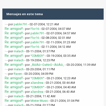
Mensajes en este tema
-
- por
pablin791
- 02-07-2004, 12:21 AM
Re: amigos!!
- por
Flor16
- 02-07-2004, 04:07 AM
Re: amigos!!
- por
pablin791
- 02-07-2004, 04:57 AM
Re: amigos!!
- por
Flor16
- 02-08-2004, 02:01 AM
Re: amigos!!
- por
pablin791
- 02-11-2004, 01:23 AM
Re: amigos!!
- por
Flor16
- 02-11-2004, 04:12 AM
-
- por
malach
- 03-11-2004, 01:37 PM
Re: amigos!!
- por
^C0MB0Y^
- 03-19-2004, 03:35 AM
-
- por
malach
- 03-19-2004, 12:23 PM
Re: amigos!!
- por
_Â¤Â¤~DaNnS~Â¤Â¤_
- 03-20-2004, 11:39 AM
-
- por
malach
- 03-20-2004, 01:11 PM
-
- por
Raven
- 03-20-2004, 04:09 PM
Re: amigos!!
- por
^C0MB0Y^
- 03-21-2004, 12:23 AM
Re: amigos!!
- por
a3andrea
- 03-21-2004, 03:44 AM
Re: amigos!!
- por
^C0MB0Y^
- 03-21-2004, 04:40 AM
Re: amigos!!
- por
a3andrea
- 03-21-2004, 06:43 AM
-
- por
malach
- 03-21-2004, 11:42 AM
Re: amigos!!
- por
Mister Music
- 03-21-2004, 01:04 PM
-
- por
malach
- 03-21-2004, 01:27 PM