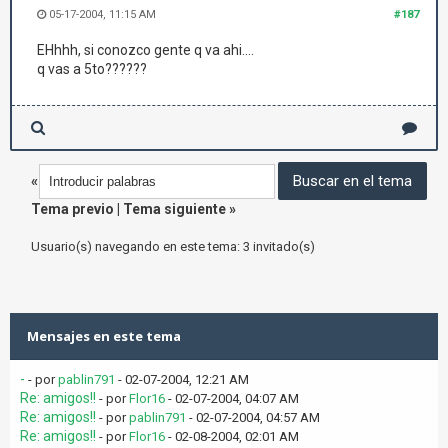
05-17-2004, 11:15 AM
#187
EHhhh, si conozco gente q va ahi....
q vas a 5to??????
«
Tema previo
|
Tema siguiente
»
Usuario(s) navegando en este tema: 3 invitado(s)
Mensajes en este tema
-
- por
pablin791
- 02-07-2004, 12:21 AM
Re: amigos!!
- por
Flor16
- 02-07-2004, 04:07 AM
Re: amigos!!
- por
pablin791
- 02-07-2004, 04:57 AM
Re: amigos!!
- por
Flor16
- 02-08-2004, 02:01 AM