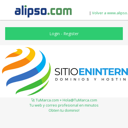
|
Volver a www.alipso
Login
-
Register
🚀 TuMarca.com + Hola@TuMarca.com
Tu web y correo profesional en minutos
Obten tu dominio!