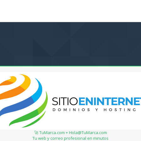
🚀 TuMarca.com + Hola@TuMarca.com
Tu web y correo profesional en minutos