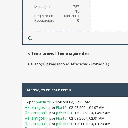
Mensajes:
757
15
Registro en:
Mar 2007
Reputación:
0
«
Tema previo
|
Tema siguiente
»
Usuario(s) navegando en este tema: 2 invitado(s)
Mensajes en este tema
-
- por
pablin791
- 02-07-2004, 12:21 AM
Re: amigos!!
- por
Flor16
- 02-07-2004, 04:07 AM
Re: amigos!!
- por
pablin791
- 02-07-2004, 04:57 AM
Re: amigos!!
- por
Flor16
- 02-08-2004, 02:01 AM
Re: amigos!!
- por
pablin791
- 02-11-2004, 01:23 AM