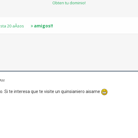
Obten tu dominio!
amigos!!
sta 20 aÃ±os
 AM
o. Si te interesa que te visite un quinsianiero aisame