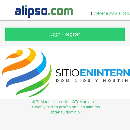
|
Volver a www.alipso
Login
-
Register
🚀 TuMarca.com + Hola@TuMarca.com
Tu web y correo profesional en minutos
Obten tu dominio!