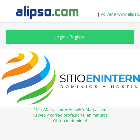
|
Volver a www.alipso
Login
-
Register
🚀 TuMarca.com + Hola@TuMarca.com
Tu web y correo profesional en minutos
Obten tu dominio!