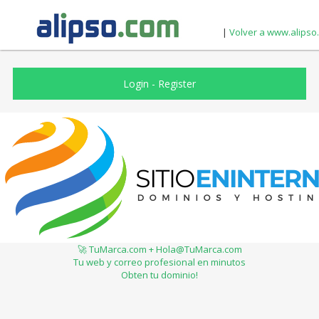
|
Volver a www.alipso
Login
-
Register
🚀 TuMarca.com + Hola@TuMarca.com
Tu web y correo profesional en minutos
Obten tu dominio!