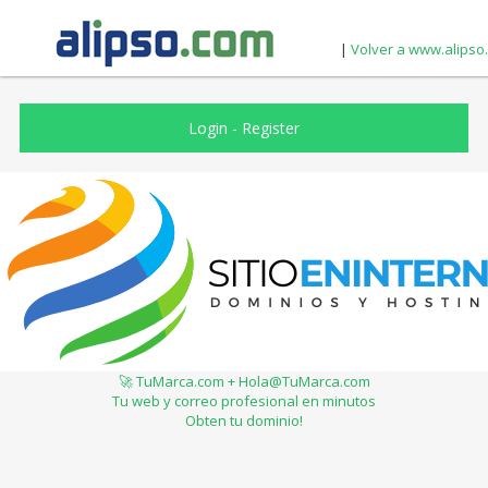
|
Volver a www.alipso
Login
-
Register
🚀 TuMarca.com + Hola@TuMarca.com
Tu web y correo profesional en minutos
Obten tu dominio!