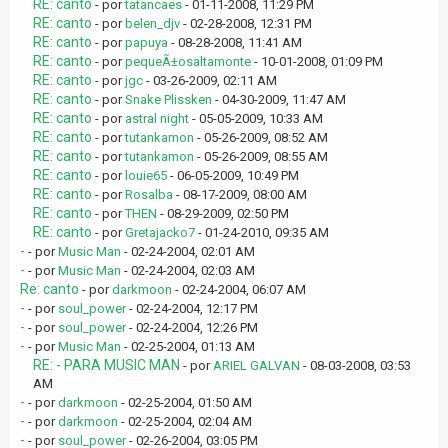
RE: canto
- por
tatancaes
- 01-11-2008, 11:29 PM
RE: canto
- por
belen_djv
- 02-28-2008, 12:31 PM
RE: canto
- por
papuya
- 08-28-2008, 11:41 AM
RE: canto
- por
pequeÃ±osaltamonte
- 10-01-2008, 01:09 PM
RE: canto
- por
jgc
- 03-26-2009, 02:11 AM
RE: canto
- por
Snake Plissken
- 04-30-2009, 11:47 AM
RE: canto
- por
astral night
- 05-05-2009, 10:33 AM
RE: canto
- por
tutankamon
- 05-26-2009, 08:52 AM
RE: canto
- por
tutankamon
- 05-26-2009, 08:55 AM
RE: canto
- por
louie65
- 06-05-2009, 10:49 PM
RE: canto
- por
Rosalba
- 08-17-2009, 08:00 AM
RE: canto
- por
THEN
- 08-29-2009, 02:50 PM
RE: canto
- por
Gretajacko7
- 01-24-2010, 09:35 AM
-
- por
Music Man
- 02-24-2004, 02:01 AM
-
- por
Music Man
- 02-24-2004, 02:03 AM
Re: canto
- por
darkmoon
- 02-24-2004, 06:07 AM
-
- por
soul_power
- 02-24-2004, 12:17 PM
-
- por
soul_power
- 02-24-2004, 12:26 PM
-
- por
Music Man
- 02-25-2004, 01:13 AM
RE: - PARA MUSIC MAN
- por
ARIEL GALVAN
- 08-03-2008, 03:53
AM
-
- por
darkmoon
- 02-25-2004, 01:50 AM
-
- por
darkmoon
- 02-25-2004, 02:04 AM
-
- por
soul_power
- 02-26-2004, 03:05 PM