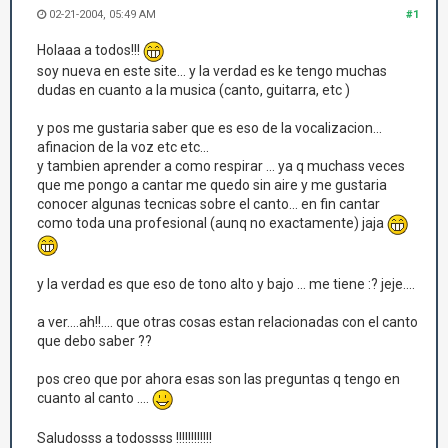
02-21-2004, 05:49 AM
#1
Holaaa a todos!!!
soy nueva en este site... y la verdad es ke tengo muchas
dudas en cuanto a la musica (canto, guitarra, etc )
y pos me gustaria saber que es eso de la vocalizacion...
afinacion de la voz etc etc...
y tambien aprender a como respirar ... ya q muchass veces
que me pongo a cantar me quedo sin aire y me gustaria
conocer algunas tecnicas sobre el canto... en fin cantar
como toda una profesional (aunq no exactamente) jaja
y la verdad es que eso de tono alto y bajo ... me tiene :? jeje....
a ver....ah!!.... que otras cosas estan relacionadas con el canto
que debo saber ??
pos creo que por ahora esas son las preguntas q tengo en
cuanto al canto ....
Saludosss a todossss !!!!!!!!!!!!