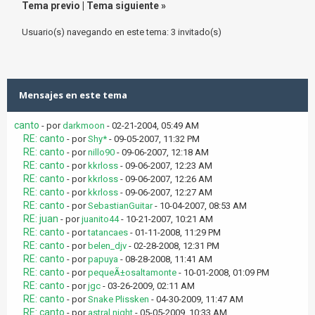
Tema previo
|
Tema siguiente
»
Usuario(s) navegando en este tema: 3 invitado(s)
Mensajes en este tema
canto
- por
darkmoon
- 02-21-2004, 05:49 AM
RE: canto
- por
Shy*
- 09-05-2007, 11:32 PM
RE: canto
- por
nillo90
- 09-06-2007, 12:18 AM
RE: canto
- por
kkrloss
- 09-06-2007, 12:23 AM
RE: canto
- por
kkrloss
- 09-06-2007, 12:26 AM
RE: canto
- por
kkrloss
- 09-06-2007, 12:27 AM
RE: canto
- por
SebastianGuitar
- 10-04-2007, 08:53 AM
RE: juan
- por
juanito44
- 10-21-2007, 10:21 AM
RE: canto
- por
tatancaes
- 01-11-2008, 11:29 PM
RE: canto
- por
belen_djv
- 02-28-2008, 12:31 PM
RE: canto
- por
papuya
- 08-28-2008, 11:41 AM
RE: canto
- por
pequeÃ±osaltamonte
- 10-01-2008, 01:09 PM
RE: canto
- por
jgc
- 03-26-2009, 02:11 AM
RE: canto
- por
Snake Plissken
- 04-30-2009, 11:47 AM
RE: canto
- por
astral night
- 05-05-2009, 10:33 AM