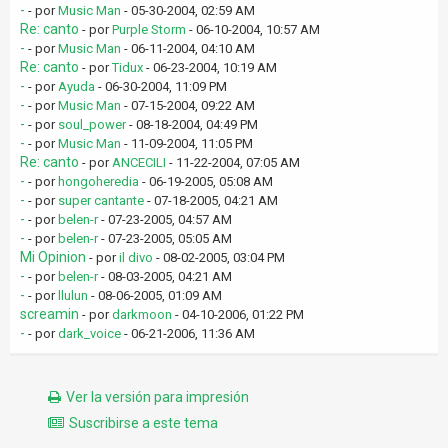
-
- por
Music Man
- 05-30-2004, 02:59 AM
Re: canto
- por
Purple Storm
- 06-10-2004, 10:57 AM
-
- por
Music Man
- 06-11-2004, 04:10 AM
Re: canto
- por
Tidux
- 06-23-2004, 10:19 AM
-
- por
Ayuda
- 06-30-2004, 11:09 PM
-
- por
Music Man
- 07-15-2004, 09:22 AM
-
- por
soul_power
- 08-18-2004, 04:49 PM
-
- por
Music Man
- 11-09-2004, 11:05 PM
Re: canto
- por
ANCECILI
- 11-22-2004, 07:05 AM
-
- por
hongoheredia
- 06-19-2005, 05:08 AM
-
- por
super cantante
- 07-18-2005, 04:21 AM
-
- por
belen-r
- 07-23-2005, 04:57 AM
-
- por
belen-r
- 07-23-2005, 05:05 AM
Mi Opinion
- por
il divo
- 08-02-2005, 03:04 PM
-
- por
belen-r
- 08-03-2005, 04:21 AM
-
- por
llulun
- 08-06-2005, 01:09 AM
screamin
- por
darkmoon
- 04-10-2006, 01:22 PM
-
- por
dark_voice
- 06-21-2006, 11:36 AM
Ver la versión para impresión
Suscribirse a este tema