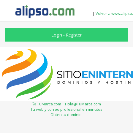
|
Volver a www.alipso
Login
-
Register
🚀 TuMarca.com + Hola@TuMarca.com
Tu web y correo profesional en minutos
Obten tu dominio!