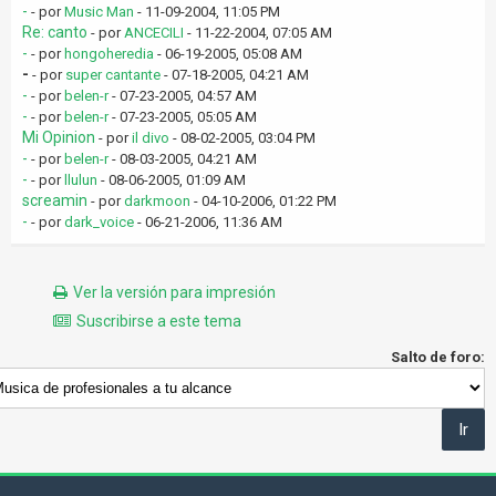
-
- por
Music Man
- 11-09-2004, 11:05 PM
Re: canto
- por
ANCECILI
- 11-22-2004, 07:05 AM
-
- por
hongoheredia
- 06-19-2005, 05:08 AM
-
- por
super cantante
- 07-18-2005, 04:21 AM
-
- por
belen-r
- 07-23-2005, 04:57 AM
-
- por
belen-r
- 07-23-2005, 05:05 AM
Mi Opinion
- por
il divo
- 08-02-2005, 03:04 PM
-
- por
belen-r
- 08-03-2005, 04:21 AM
-
- por
llulun
- 08-06-2005, 01:09 AM
screamin
- por
darkmoon
- 04-10-2006, 01:22 PM
-
- por
dark_voice
- 06-21-2006, 11:36 AM
Ver la versión para impresión
Suscribirse a este tema
Salto de foro: