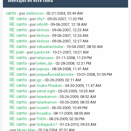
Mensajes en este tema
canto
- por
darkmoon
- 02-21-2004, 05:49 AM
RE: canto
- por
Shy*
- 09-05-2007, 11:32 PM
RE: canto
- por
nillo90
- 09-06-2007, 12:18 AM
RE: canto
- por
kkrloss
- 09-06-2007, 12:23 AM
RE: canto
- por
kkrloss
- 09-06-2007, 12:26 AM
RE: canto
- por
kkrloss
- 09-06-2007, 12:27 AM
RE: canto
- por
SebastianGuitar
- 10-04-2007, 08:53 AM
RE: juan
- por
juanito44
- 10-21-2007, 10:21 AM
RE: canto
- por
tatancaes
- 01-11-2008, 11:29 PM
RE: canto
- por
belen_djv
- 02-28-2008, 12:31 PM
RE: canto
- por
papuya
- 08-28-2008, 11:41 AM
RE: canto
- por
pequeÃ±osaltamonte
- 10-01-2008, 01:09 PM
RE: canto
- por
jgc
- 03-26-2009, 02:11 AM
RE: canto
- por
Snake Plissken
- 04-30-2009, 11:47 AM
RE: canto
- por
astral night
- 05-05-2009, 10:33 AM
RE: canto
- por
tutankamon
- 05-26-2009, 08:52 AM
RE: canto
- por
tutankamon
- 05-26-2009, 08:55 AM
RE: canto
- por
louie65
- 06-05-2009, 10:49 PM
RE: canto
- por
Rosalba
- 08-17-2009, 08:00 AM
RE: canto
- por
THEN
- 08-29-2009, 02:50 PM
RE: canto
- por
Gretajacko7
- 01-24-2010, 09:35 AM
-
- por
Music Man
- 02-24-2004, 02:01 AM