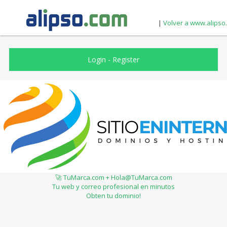
|
Volver a www.alipso
Login
-
Register
🚀 TuMarca.com + Hola@TuMarca.com
Tu web y correo profesional en minutos
Obten tu dominio!