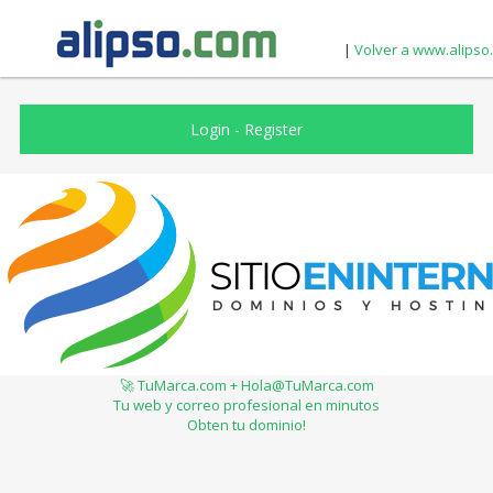
|
Volver a www.alipso
Login
-
Register
🚀 TuMarca.com + Hola@TuMarca.com
Tu web y correo profesional en minutos
Obten tu dominio!