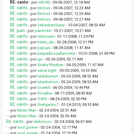
RE: canto
- por
nillo90
- 09-06-2007, 12:18 AM
RE: canto
- por
kkrloss
- 09-06-2007, 12:23 AM
RE: canto
- por
kkrloss
- 09-06-2007, 12:26 AM
RE: canto
- por
kkrloss
- 09-06-2007, 12:27 AM
RE: canto
- por
SebastianGuitar
- 10-04-2007, 08:53 AM
RE: juan
- por
juanito44
- 10-21-2007, 10:21 AM
RE: canto
- por
tatancaes
- 01-11-2008, 11:29 PM
RE: canto
- por
belen_djv
- 02-28-2008, 12:31 PM
RE: canto
- por
papuya
- 08-28-2008, 11:41 AM
RE: canto
- por
pequeÃ±osaltamonte
- 10-01-2008, 01:09 PM
RE: canto
- por
jgc
- 03-26-2009, 02:11 AM
RE: canto
- por
Snake Plissken
- 04-30-2009, 11:47 AM
RE: canto
- por
astral night
- 05-05-2009, 10:33 AM
RE: canto
- por
tutankamon
- 05-26-2009, 08:52 AM
RE: canto
- por
tutankamon
- 05-26-2009, 08:55 AM
RE: canto
- por
louie65
- 06-05-2009, 10:49 PM
RE: canto
- por
Rosalba
- 08-17-2009, 08:00 AM
RE: canto
- por
THEN
- 08-29-2009, 02:50 PM
RE: canto
- por
Gretajacko7
- 01-24-2010, 09:35 AM
-
- por
Music Man
- 02-24-2004, 02:01 AM
-
- por
Music Man
- 02-24-2004, 02:03 AM
Re: canto
- por
darkmoon
- 02-24-2004, 06:07 AM
-
- por
soul_power
- 02-24-2004, 12:17 PM
-
- por
soul_power
- 02-24-2004, 12:26 PM