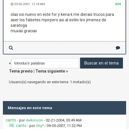
09-06-2007, 12:18 AM
#59
olas soi nuevo en este for y keria k me dierais trucos para
aser los falsetes mjorpero asi al estilo leo jimenez de
saratoga
muxas gracias
«
Tema previo
|
Tema siguiente
»
Usuario(s) navegando en este tema: 1 invitado(s)
Mensajes en este tema
canto
- por
darkmoon
- 02-21-2004, 05:49 AM
RE: canto
- por
Shy*
- 09-05-2007, 11:32 PM