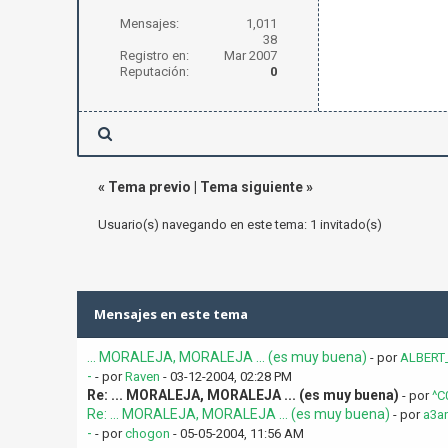
Mensajes:
1,011
38
Registro en:
Mar 2007
Reputación:
0
«
Tema previo
|
Tema siguiente
»
Usuario(s) navegando en este tema: 1 invitado(s)
Mensajes en este tema
... MORALEJA, MORALEJA ... (es muy buena)
- por
ALBERT
-
- por
Raven
- 03-12-2004, 02:28 PM
Re: ... MORALEJA, MORALEJA ... (es muy buena)
- por
^C
Re: ... MORALEJA, MORALEJA ... (es muy buena)
- por
a3a
-
- por
chogon
- 05-05-2004, 11:56 AM