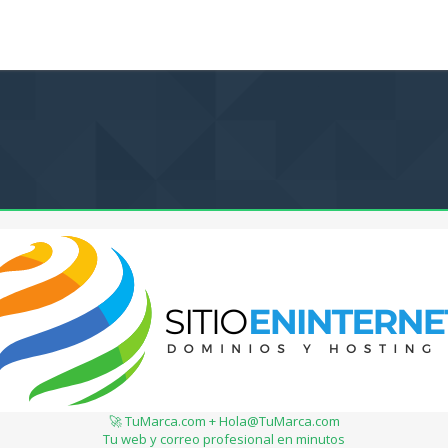
🚀 TuMarca.com + Hola@TuMarca.com
Tu web y correo profesional en minutos