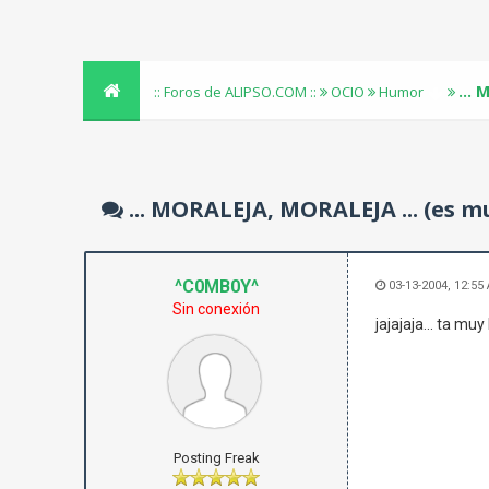
...
:: Foros de ALIPSO.COM ::
OCIO
Humor
... MORALEJA, MORALEJA ... (es 
^C0MB0Y^
03-13-2004, 12:55
Sin conexión
jajajaja... ta mu
Posting Freak