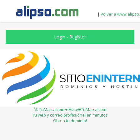
|
Volver a www.alipso
Login
-
Register
🚀 TuMarca.com + Hola@TuMarca.com
Tu web y correo profesional en minutos
Obten tu dominio!