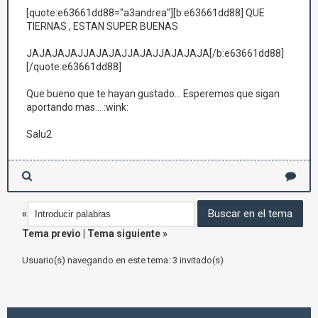
[quote:e63661dd88="a3andrea"][b:e63661dd88] QUE
TIERNAS , ESTAN SUPER BUENAS
JAJAJAJAJJAJAJAJJAJAJJAJAJAJA[/b:e63661dd88]
[/quote:e63661dd88]
Que bueno que te hayan gustado... Esperemos que sigan
aportando mas... :wink:
Salu2
«
Tema previo
|
Tema siguiente
»
Usuario(s) navegando en este tema: 3 invitado(s)