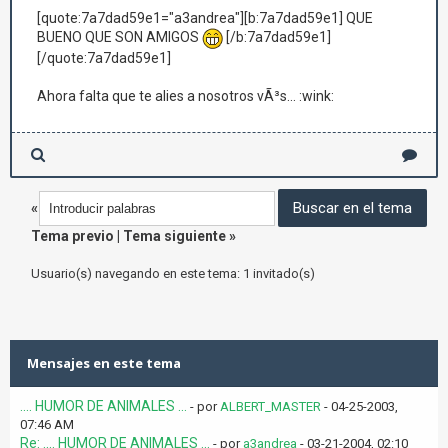
[quote:7a7dad59e1="a3andrea"][b:7a7dad59e1] QUE
BUENO QUE SON AMIGOS
[/b:7a7dad59e1]
[/quote:7a7dad59e1]
Ahora falta que te alies a nosotros vÃ³s... :wink:
«
Tema previo
|
Tema siguiente
»
Usuario(s) navegando en este tema: 1 invitado(s)
Mensajes en este tema
.... HUMOR DE ANIMALES ...
- por
ALBERT_MASTER
- 04-25-2003,
07:46 AM
Re: .... HUMOR DE ANIMALES ...
- por
a3andrea
- 03-21-2004, 02:10