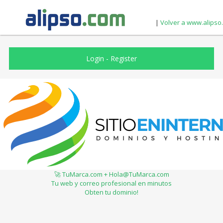
|
Volver a www.alipso
Login
-
Register
🚀 TuMarca.com + Hola@TuMarca.com
Tu web y correo profesional en minutos
Obten tu dominio!