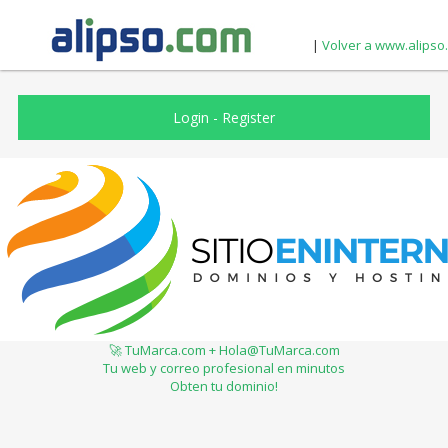
|
Volver a www.alipso
Login
-
Register
🚀 TuMarca.com + Hola@TuMarca.com
Tu web y correo profesional en minutos
Obten tu dominio!