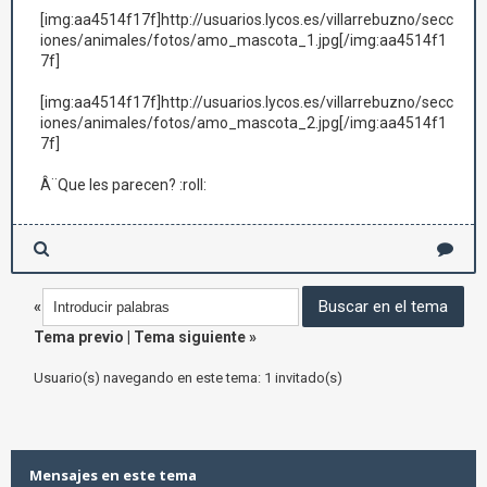
[img:aa4514f17f]http://usuarios.lycos.es/villarrebuzno/secc
iones/animales/fotos/amo_mascota_1.jpg[/img:aa4514f1
7f]
[img:aa4514f17f]http://usuarios.lycos.es/villarrebuzno/secc
iones/animales/fotos/amo_mascota_2.jpg[/img:aa4514f1
7f]
Â¨Que les parecen? :roll:
«
Tema previo
|
Tema siguiente
»
Usuario(s) navegando en este tema: 1 invitado(s)
Mensajes en este tema