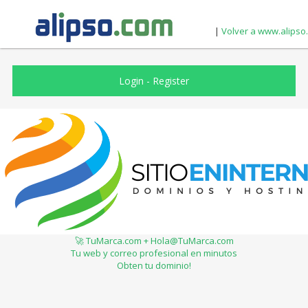
|
Volver a www.alipso
Login
-
Register
🚀 TuMarca.com + Hola@TuMarca.com
Tu web y correo profesional en minutos
Obten tu dominio!