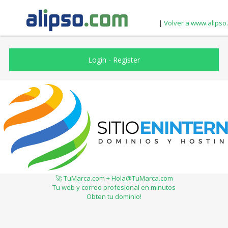
|
Volver a www.alipso
Login
-
Register
🚀 TuMarca.com + Hola@TuMarca.com
Tu web y correo profesional en minutos
Obten tu dominio!