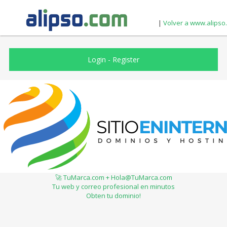
|
Volver a www.alipso
Login
-
Register
🚀 TuMarca.com + Hola@TuMarca.com
Tu web y correo profesional en minutos
Obten tu dominio!