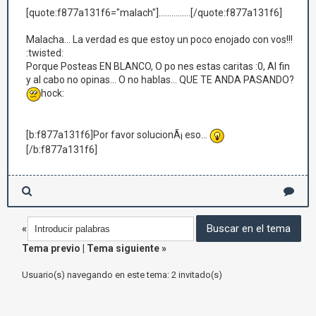
[quote:f877a131f6="malach"]...............[/quote:f877a131f6]
Malacha... La verdad es que estoy un poco enojado con vos!!!
:twisted:
Porque Posteas EN BLANCO, O po nes estas caritas :0, Al fin
y al cabo no opinas... O no hablas... QUE TE ANDA PASANDO?
hock:
[b:f877a131f6]Por favor solucionÃ¡ eso...
[/b:f877a131f6]
«
Tema previo
|
Tema siguiente
»
Usuario(s) navegando en este tema: 2 invitado(s)