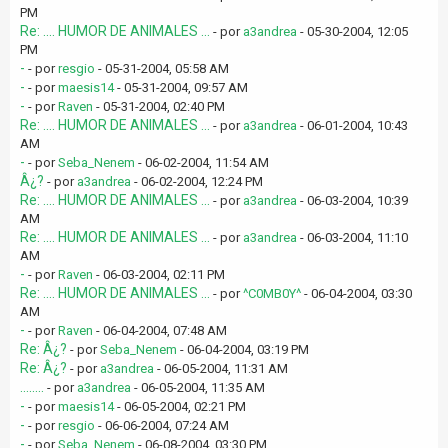
PM
Re: .... HUMOR DE ANIMALES ...
- por
a3andrea
- 05-30-2004, 12:05
PM
-
- por
resgio
- 05-31-2004, 05:58 AM
-
- por
maesis14
- 05-31-2004, 09:57 AM
-
- por
Raven
- 05-31-2004, 02:40 PM
Re: .... HUMOR DE ANIMALES ...
- por
a3andrea
- 06-01-2004, 10:43
AM
-
- por
Seba_Nenem
- 06-02-2004, 11:54 AM
Â¿?
- por
a3andrea
- 06-02-2004, 12:24 PM
Re: .... HUMOR DE ANIMALES ...
- por
a3andrea
- 06-03-2004, 10:39
AM
Re: .... HUMOR DE ANIMALES ...
- por
a3andrea
- 06-03-2004, 11:10
AM
-
- por
Raven
- 06-03-2004, 02:11 PM
Re: .... HUMOR DE ANIMALES ...
- por
^C0MB0Y^
- 06-04-2004, 03:30
AM
-
- por
Raven
- 06-04-2004, 07:48 AM
Re: Â¿?
- por
Seba_Nenem
- 06-04-2004, 03:19 PM
Re: Â¿?
- por
a3andrea
- 06-05-2004, 11:31 AM
........
- por
a3andrea
- 06-05-2004, 11:35 AM
-
- por
maesis14
- 06-05-2004, 02:21 PM
-
- por
resgio
- 06-06-2004, 07:24 AM
-
- por
Seba_Nenem
- 06-08-2004, 03:30 PM