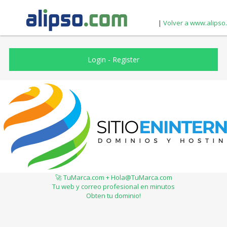
|
Volver a www.alipso
Login
-
Register
🚀 TuMarca.com + Hola@TuMarca.com
Tu web y correo profesional en minutos
Obten tu dominio!