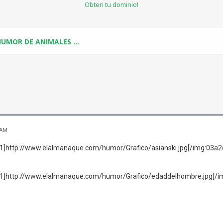
Obten tu dominio!
. HUMOR DE ANIMALES ...
 AM
1]http://www.elalmanaque.com/humor/Grafico/asianski.jpg[/img:03a
1]http://www.elalmanaque.com/humor/Grafico/edaddelhombre.jpg[/i