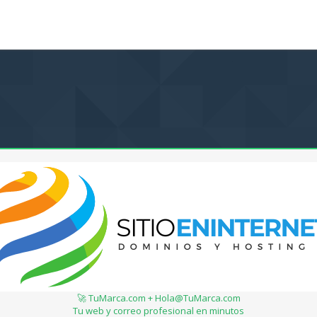
🚀 TuMarca.com + Hola@TuMarca.com
Tu web y correo profesional en minutos