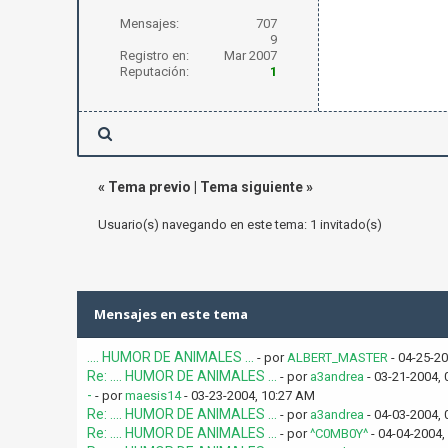
Mensajes:
707
9
Registro en:
Mar 2007
Reputación:
1
«
Tema previo
|
Tema siguiente
»
Usuario(s) navegando en este tema: 1 invitado(s)
Mensajes en este tema
.... HUMOR DE ANIMALES ...
- por
ALBERT_MASTER
- 04-25-2
Re: .... HUMOR DE ANIMALES ...
- por
a3andrea
- 03-21-2004, 
-
- por
maesis14
- 03-23-2004, 10:27 AM
Re: .... HUMOR DE ANIMALES ...
- por
a3andrea
- 04-03-2004, 
Re: .... HUMOR DE ANIMALES ...
- por
^C0MB0Y^
- 04-04-2004,