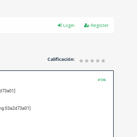
Login
Register
Calificación:
#136
2d73a01]
mg:03a2d73a01]