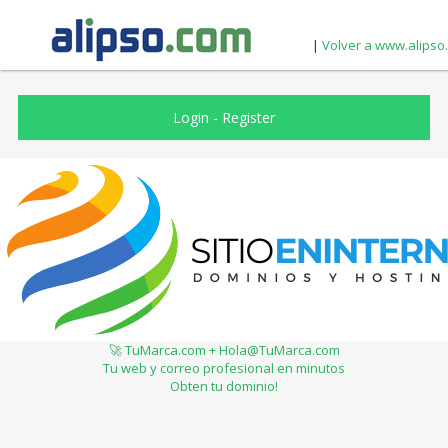
|
Volver a www.alipso
Login
-
Register
🚀 TuMarca.com + Hola@TuMarca.com
Tu web y correo profesional en minutos
Obten tu dominio!