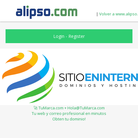
|
Volver a www.alipso
Login
-
Register
🚀 TuMarca.com + Hola@TuMarca.com
Tu web y correo profesional en minutos
Obten tu dominio!