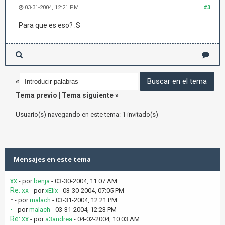
03-31-2004, 12:21 PM
#3
Para que es eso? :S
«
Tema previo
|
Tema siguiente
»
Usuario(s) navegando en este tema: 1 invitado(s)
Mensajes en este tema
xx
- por
benja
- 03-30-2004, 11:07 AM
Re: xx
- por
xElix
- 03-30-2004, 07:05 PM
-
- por
malach
- 03-31-2004, 12:21 PM
-
- por
malach
- 03-31-2004, 12:23 PM
Re: xx
- por
a3andrea
- 04-02-2004, 10:03 AM