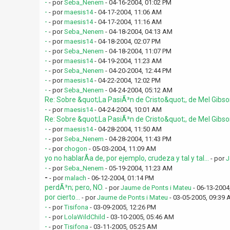
-
- por
Seba_Nenem
- 04-16-2004, 01:02 PM
-
- por
maesis14
- 04-17-2004, 11:06 AM
-
- por
maesis14
- 04-17-2004, 11:16 AM
-
- por
Seba_Nenem
- 04-18-2004, 04:13 AM
-
- por
maesis14
- 04-18-2004, 02:07 PM
-
- por
Seba_Nenem
- 04-18-2004, 11:07 PM
-
- por
maesis14
- 04-19-2004, 11:23 AM
-
- por
Seba_Nenem
- 04-20-2004, 12:44 PM
-
- por
maesis14
- 04-22-2004, 12:02 PM
-
- por
Seba_Nenem
- 04-24-2004, 05:12 AM
Re: Sobre &quot;La PasiÃ³n de Cristo&quot;, de Mel Gibs
-
- por
maesis14
- 04-24-2004, 10:01 AM
Re: Sobre &quot;La PasiÃ³n de Cristo&quot;, de Mel Gibs
-
- por
maesis14
- 04-28-2004, 11:50 AM
-
- por
Seba_Nenem
- 04-28-2004, 11:43 PM
-
- por
chogon
- 05-03-2004, 11:09 AM
yo no hablarÃ­a de, por ejemplo, crudeza y tal y tal...
- por
J
-
- por
Seba_Nenem
- 05-19-2004, 11:23 AM
-
- por
malach
- 06-12-2004, 01:14 PM
perdÃ³n; pero, NO.
- por
Jaume de Ponts i Mateu
- 06-13-2004
por cierto...
- por
Jaume de Ponts i Mateu
- 03-05-2005, 09:39
-
- por
Tisifona
- 03-09-2005, 12:26 PM
-
- por
LolaWildChild
- 03-10-2005, 05:46 AM
-
- por
Tisifona
- 03-11-2005, 05:25 AM