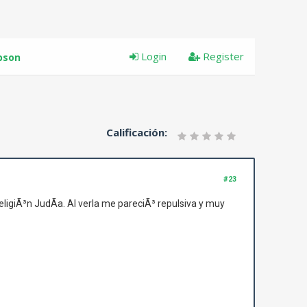
Login
Register
ibson
Calificación:
#23
eligiÃ³n JudÃ­a. Al verla me pareciÃ³ repulsiva y muy