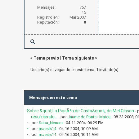
Mensajes:
757
15
Registro en:
Mar 2007
Reputación:
0
«
Tema previo
|
Tema siguiente
»
Usuario(s) navegando en este tema: 1 invitado(s)
Mensajes en este tema
Sobre &quot;La PasiÃ³n de Cristo&quot;, de Mel Gibson
- 
resumiendo...
- por
Jaume de Ponts i Mateu
- 08-23-2008, 0
-
- por
Seba_Nenem
- 04-11-2004, 06:29 PM
-
- por
maesis14
- 04-16-2004, 10:09 AM
-
- por
maesis14
- 04-16-2004, 10:11 AM