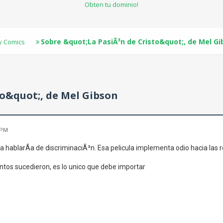
Obten tu dominio!
Sobre &quot;La PasiÃ³n de Cristo&quot;, de Mel G
 y Comics
o&quot;, de Mel Gibson
 PM
a hablarÃ­a de discriminaciÃ³n. Esa pelicula implementa odio hacia las r
tos sucedieron, es lo unico que debe importar