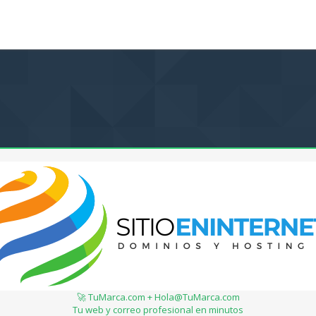
🚀 TuMarca.com + Hola@TuMarca.com
Tu web y correo profesional en minutos