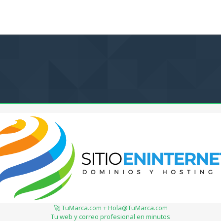
🚀 TuMarca.com + Hola@TuMarca.com
Tu web y correo profesional en minutos