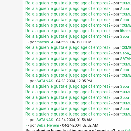
Re: a alguien le gusta el juego age of empires?
- por
^C0MB
Re: a alguien le gusta el juego age of empires?
- por
Seba
Re: a alguien le gusta el juego age of empires?
- por
^C0MB
Re: a alguien le gusta el juego age of empires?
- por
Seba
Re: a alguien le gusta el juego age of empires?
- por
^C0MB
Re: a alguien le gusta el juego age of empires?
- por
libert
Re: a alguien le gusta el juego age of empires?
- por
Seba
-
- por
maesis14
- 04-22-2004, 12:08 PM
Re: a alguien le gusta el juego age of empires?
- por
^C0MB
Re: a alguien le gusta el juego age of empires?
- por
Seba
Re: a alguien le gusta el juego age of empires?
- por
SATA
Re: a alguien le gusta el juego age of empires?
- por
^C0MB
Re: a alguien le gusta el juego age of empires?
- por
Seba
Re: a alguien le gusta el juego age of empires?
- por
^C0MB
-
- por
SATANAS
- 04-23-2004, 12:05 PM
Re: a alguien le gusta el juego age of empires?
- por
Seba
Re: a alguien le gusta el juego age of empires?
- por
^C0MB
Re: a alguien le gusta el juego age of empires?
- por
Seba
Re: a alguien le gusta el juego age of empires?
- por
^C0MB
Re: a alguien le gusta el juego age of empires?
- por
Seba
Re: a alguien le gusta el juego age of empires?
- por
^C0MB
-
- por
SATANAS
- 04-24-2004, 01:56 AM
-
- por
Seba_Nenem
- 04-24-2004, 02:52 AM
Re: a alguien le gusta el juego age of empires?
- por
Se