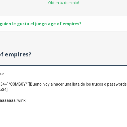
Obten tu dominio!
lguien le gusta el juego age of empires?
of empires?
 AM
34="^C0MB0Y^"]Bueno, voy a hacer una lista de los trucos o passwords
b34]
aaaaaaa :wink: