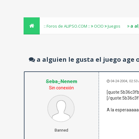
a a
:: Foros de ALIPSO.COM ::
OCIO
Juegos
a alguien le gusta el juego age 
Seba_Nenem
04-24-2004, 02:53
Sin conexión
[quote:5b36c3fb
[/quote:5b36c3f
A la esperaaaaa
Banned