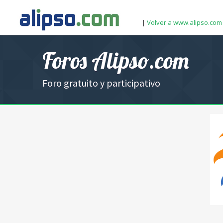
|
Volver a www.alipso.com
Foros Alipso.com
Foro gratuito y participativo