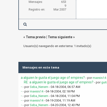
Mensajes:
653
9
Registro en:
Mar 2007
«
Tema previo
|
Tema siguiente
»
Usuario(s) navegando en este tema: 1 invitado(s)
Mensajes en este tema
a alguien le gusta el juego age of empires?
- por
maesis14
RE: a alguien le gusta el juego age of empires?
- por
gui
-
- por
Seba_Nenem
- 04-18-2004, 06:57 AM
-
- por
maesis14
- 04-18-2004, 02:18 PM
-
- por
Seba_Nenem
- 04-18-2004, 11:04 PM
-
- por
maesis14
- 04-19-2004, 11:19 AM
-
- por
Seba_Nenem
- 04-20-2004, 12:43 PM