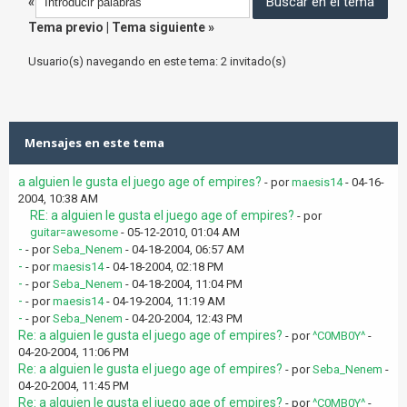
«
Tema previo
|
Tema siguiente
»
Usuario(s) navegando en este tema: 2 invitado(s)
Mensajes en este tema
a alguien le gusta el juego age of empires?
- por
maesis14
- 04-16-
2004, 10:38 AM
RE: a alguien le gusta el juego age of empires?
- por
guitar=awesome
- 05-12-2010, 01:04 AM
-
- por
Seba_Nenem
- 04-18-2004, 06:57 AM
-
- por
maesis14
- 04-18-2004, 02:18 PM
-
- por
Seba_Nenem
- 04-18-2004, 11:04 PM
-
- por
maesis14
- 04-19-2004, 11:19 AM
-
- por
Seba_Nenem
- 04-20-2004, 12:43 PM
Re: a alguien le gusta el juego age of empires?
- por
^C0MB0Y^
-
04-20-2004, 11:06 PM
Re: a alguien le gusta el juego age of empires?
- por
Seba_Nenem
-
04-20-2004, 11:45 PM
Re: a alguien le gusta el juego age of empires?
- por
^C0MB0Y^
-