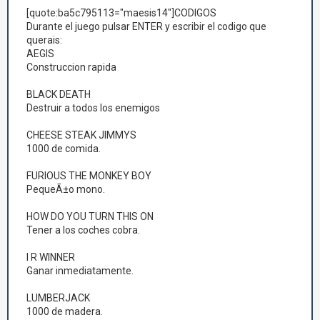
[quote:ba5c795113="maesis14"]CODIGOS
Durante el juego pulsar ENTER y escribir el codigo que
querais:
AEGIS
Construccion rapida
BLACK DEATH
Destruir a todos los enemigos
CHEESE STEAK JIMMYS
1000 de comida.
FURIOUS THE MONKEY BOY
PequeÃ±o mono.
HOW DO YOU TURN THIS ON
Tener a los coches cobra.
I R WINNER
Ganar inmediatamente.
LUMBERJACK
1000 de madera.