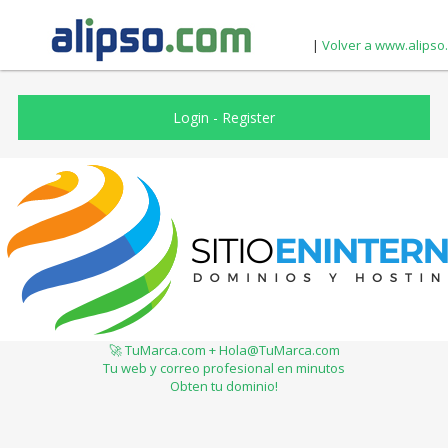
|
Volver a www.alipso
Login
-
Register
🚀 TuMarca.com + Hola@TuMarca.com
Tu web y correo profesional en minutos
Obten tu dominio!