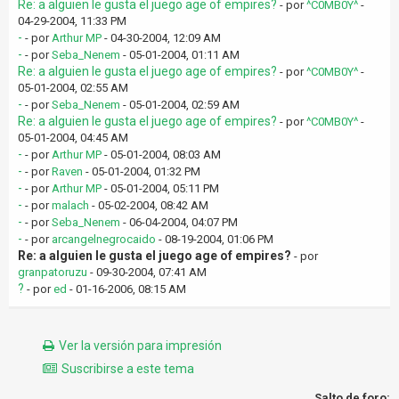
Re: a alguien le gusta el juego age of empires?
- por
^C0MB0Y^
-
04-29-2004, 11:33 PM
-
- por
Arthur MP
- 04-30-2004, 12:09 AM
-
- por
Seba_Nenem
- 05-01-2004, 01:11 AM
Re: a alguien le gusta el juego age of empires?
- por
^C0MB0Y^
-
05-01-2004, 02:55 AM
-
- por
Seba_Nenem
- 05-01-2004, 02:59 AM
Re: a alguien le gusta el juego age of empires?
- por
^C0MB0Y^
-
05-01-2004, 04:45 AM
-
- por
Arthur MP
- 05-01-2004, 08:03 AM
-
- por
Raven
- 05-01-2004, 01:32 PM
-
- por
Arthur MP
- 05-01-2004, 05:11 PM
-
- por
malach
- 05-02-2004, 08:42 AM
-
- por
Seba_Nenem
- 06-04-2004, 04:07 PM
-
- por
arcangelnegrocaido
- 08-19-2004, 01:06 PM
Re: a alguien le gusta el juego age of empires?
- por
granpatoruzu
- 09-30-2004, 07:41 AM
?
- por
ed
- 01-16-2006, 08:15 AM
Ver la versión para impresión
Suscribirse a este tema
Salto de foro: