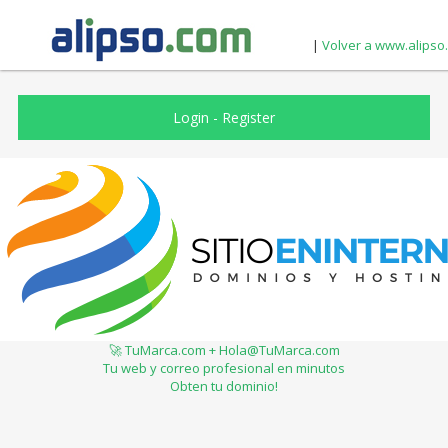
|
Volver a www.alipso
Login
-
Register
🚀 TuMarca.com + Hola@TuMarca.com
Tu web y correo profesional en minutos
Obten tu dominio!