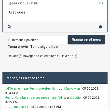
06-19-2004, 12:32 PM
#28
Creo que si
«
Tema previo
|
Tema siguiente
»
Usuario(s) navegando en este tema: 2 invitado(s)
Mensajes en este tema
[b]No a las muertes inocentes[/b]
- por
Music Man
- 05-20-2004,
08:48 AM
Re: [b]No a las muertes inocentes[/b]
- por
Claudio
- 05-20-2004,
01:22 PM
-
- por
maesis14
- 05-21-2004, 11:36 AM