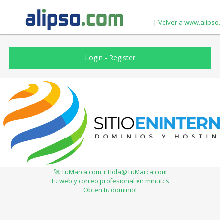
|
Volver a www.alipso
Login
-
Register
🚀 TuMarca.com + Hola@TuMarca.com
Tu web y correo profesional en minutos
Obten tu dominio!