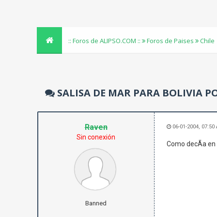
:: Foros de ALIPSO.COM ::
Foros de Paises
Chile
SALISA DE MAR PARA BOLIVIA 
Raven
06-01-2004, 07:50
Sin conexión
Como decÃ­a en o
Banned