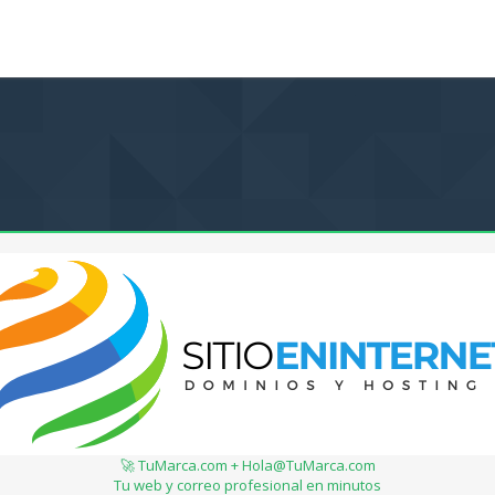
🚀 TuMarca.com + Hola@TuMarca.com
Tu web y correo profesional en minutos