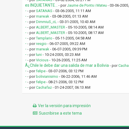
es INQUIETANTE...
- por
Jaume de Ponts i Mateu
- 03-06-2005
-
- por
SATANAS
- 03-06-2005, 11:11 AM
-
- por
marwak
- 03-08-2005, 01:13 AM
-
- por
DimmiuS_cL
- 03-31-2005, 10:43 AM
-
- por
ALBERT_MASTER
- 05-10-2005, 08:14 AM
-
- por
ALBERT_MASTER
- 05-10-2005, 08:17 AM
-
- por
Templario
- 05-11-2005, 04:58 AM
-
- por
resgio
- 06-07-2005, 09:22 AM
-
- por
marwak
- 06-07-2005, 09:39 PM
-
- por
luni
- 10-24-2005, 03:23 AM
-
- por
Vicious
- 10-26-2005, 11:25 AM
Â¿Chile le debe dar una salida de mar a Bolivia
- por
Cacha
-
- por
felipe
- 03-07-2006, 03:12 PM
-
- por
bolivianisimo
- 06-22-2006, 11:46 AM
-
- por
felipe
- 08-21-2006, 03:12 PM
-
- por
Cachafaz
- 01-24-2007, 06:13 AM
Ver la versión para impresión
Suscribirse a este tema