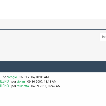
O
- por
resgio
- 05-31-2004, 01:06 AM
HILENO
- por
violim
- 09-16-2007, 11:11 AM
HILENO
- por
raulnotta
- 04-09-2011, 07:47 AM