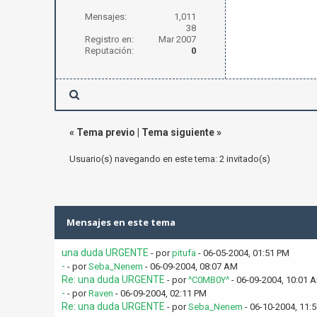
Mensajes:
1,011
38
Registro en:
Mar 2007
Reputación:
0
«
Tema previo
|
Tema siguiente
»
Usuario(s) navegando en este tema: 2 invitado(s)
Mensajes en este tema
una duda URGENTE
- por
pitufa
- 06-05-2004, 01:51 PM
-
- por
Seba_Nenem
- 06-09-2004, 08:07 AM
Re: una duda URGENTE
- por
^C0MB0Y^
- 06-09-2004, 10:01 
-
- por
Raven
- 06-09-2004, 02:11 PM
Re: una duda URGENTE
- por
Seba_Nenem
- 06-10-2004, 11: