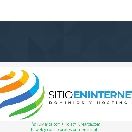
🚀 TuMarca.com + Hola@TuMarca.com
Tu web y correo profesional en minutos