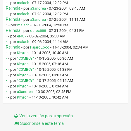
-
- por
malach
- 07-17-2004, 12:32 PM
Re: hola
- por
a3andrea
- 07-23-2004, 08:45 AM
-
- por
malach
- 07-23-2004, 12:32 PM
Re: hola
- por
a3andrea
- 07-25-2004, 11:11 AM
-
- por
malach
- 07-31-2004, 12:50 PM
Re: hola
- por
darox666
- 07-31-2004, 04:31 PM
-
- por
er487
- 08-02-2004, 06:33 AM
-
- por
malach
- 09-06-2004, 11:14 AM
Re: hola
- por
PajaroLoco
- 11-13-2004, 02:34 AM
-
- por
Khyron
- 10-14-2005, 10:40 AM
-
- por
^C0MB0Y^
- 10-15-2005, 06:36 AM
-
- por
Khyron
- 10-15-2005, 07:16 AM
-
- por
^C0MB0Y^
- 10-15-2005, 01:38 PM
-
- por
Khyron
- 10-16-2005, 03:07 AM
-
- por
^C0MB0Y^
- 10-17-2005, 05:15 AM
-
- por
Khyron
- 10-19-2005, 07:34 AM
-
- por
a3andrea
- 10-30-2005, 02:45 PM
-
- por
Khyron
- 11-13-2005, 10:42 AM
Ver la versión para impresión
Suscribirse a este tema