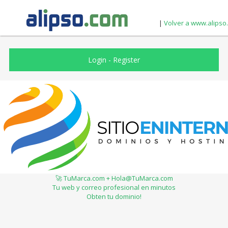
|
Volver a www.alipso
Login
-
Register
🚀 TuMarca.com + Hola@TuMarca.com
Tu web y correo profesional en minutos
Obten tu dominio!