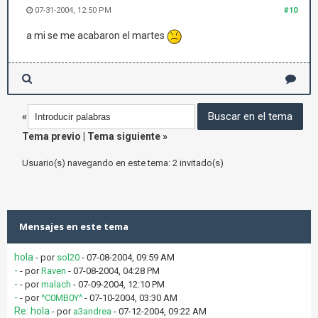
07-31-2004, 12:50 PM
#10
a mi se me acabaron el martes
«
Tema previo
|
Tema siguiente
»
Usuario(s) navegando en este tema: 2 invitado(s)
Mensajes en este tema
hola
- por
sol20
- 07-08-2004, 09:59 AM
-
- por
Raven
- 07-08-2004, 04:28 PM
-
- por
malach
- 07-09-2004, 12:10 PM
-
- por
^C0MB0Y^
- 07-10-2004, 03:30 AM
Re: hola
- por
a3andrea
- 07-12-2004, 09:22 AM